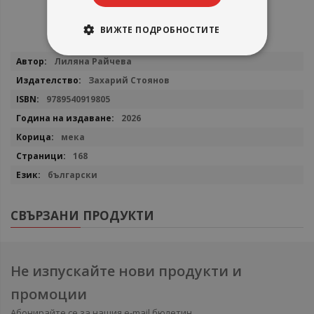
ВИЖТЕ ПОДРОБНОСТИТЕ
Повече
Лиляна Райчева
информация
Захарий Стоянов
9789540919805
2026
мека
168
български
СВЪРЗАНИ ПРОДУКТИ
Не изпускайте нови продукти и
промоции
Абонирайте се за нашия e-mail бюлетин