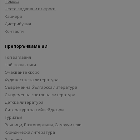
Помощ
Често задавани въпроси
Кариера
Дистрибуция
Контакти
Препоръчваме Ви
Топ заглавия
Най-нови книги
Очаквайте скоро
Художествена литература
Съвременна българска литература
Съвременна световна литература
Детска литература
Литература за тийнейджъри
Туризъм
Речници, Разговорници, Самоучители
Юридическа литература
Ваучери