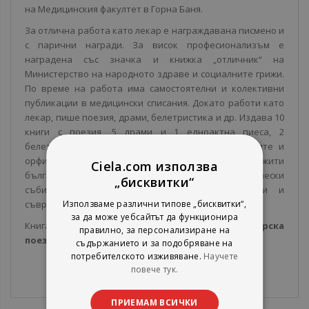
на Медицинския факултет в Горна Баня.
За отлична работа като лекар е награждавана писмено и
с парични награди. За висок професионализъм е
наградена със значка и книжка „отличник“ на
Министерство на народното здраве и социалните грижи.
По време на работа има самостоятелни и колективни
публикации в медицински списания. Докато работи като
лекар, пише поезия, драми, белетристика и др. Издава 10
книги с поезия, 5 драми и 1 едноактна пиеса, 2
белетристични книги: „Тракийски следи“ и „Траките и
орфизма“. Публикува в пресата статии за бележити
Ciela.com използва
български художници, интервюта, статии за исторически
„бисквитки“
събития, портрети на бележити възрожденци и
Използваме различни типове „бисквитки“,
съвременни личности и др.
за да може уебсайтът да функционира
Книгата е част от
поредицата Съвременна българска
правилно, за персонализиране на
поезия
от издателство Захарий Стоянов.
съдържанието и за подобряване на
потребителското изживяване.
Научете
повече тук.
ПРИЕМАМ ВСИЧКИ