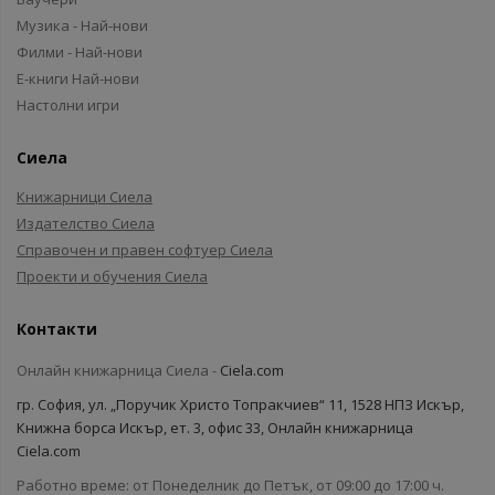
Музика - Най-нови
Филми - Най-нови
Е-книги Най-нови
Настолни игри
Сиела
Книжарници Сиела
Издателство Сиела
Справочен и правен софтуер Сиела
Проекти и обучения Сиела
Контакти
Онлайн книжарница Сиела -
Ciela.com
гр. София, ул. „Поручик Христо Топракчиев“ 11, 1528 НПЗ Искър,
Книжна борса Искър, ет. 3, офис 33, Онлайн книжарница
Ciela.com
Работно време: от Понеделник до Петък, от 09:00 до 17:00 ч.