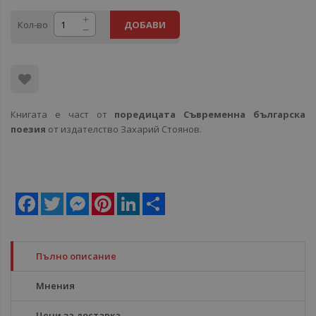
Кол-во
ДОБАВИ
Книгата е част от
поредицата Съвременна българска
поезия
от издателство Захарий Стоянов.
Facebook
Twitter
Messenger
Pinterest
LinkedIn
Share
Пълно описание
Мнения
Цени за доставка