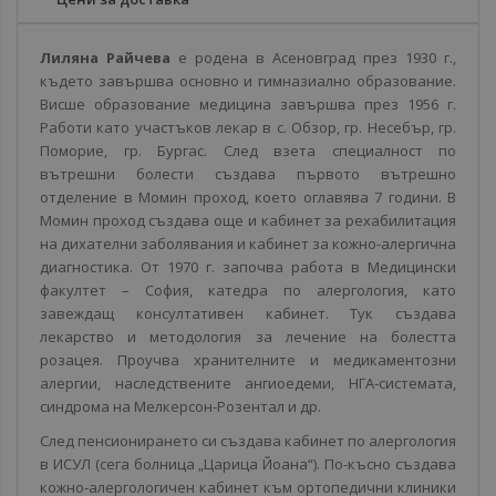
Лиляна Райчева
е родена в Асеновград през 1930 г.,
където завършва основно и гимназиално образование.
Висше образование медицина завършва през 1956 г.
Работи като участъков лекар в с. Обзор, гр. Несебър, гр.
Поморие, гр. Бургас. След взета специалност по
вътрешни болести създава първото вътрешно
отделение в Момин проход, което оглавява 7 години. В
Момин проход създава още и кабинет за рехабилитация
на дихателни заболявания и кабинет за кожно-алергична
диагностика. От 1970 г. започва работа в Медицински
факултет – София, катедра по алергология, като
завеждащ консултативен кабинет. Тук създава
лекарство и методология за лечение на болестта
розацея. Проучва хранителните и медикаментозни
алергии, наследствените ангиоедеми, НГА-системата,
синдрома на Мелкерсон-Розентал и др.
След пенсионирането си създава кабинет по алергология
в ИСУЛ (сега болница „Царица Йоана“). По-късно създава
кожно-алергологичен кабинет към ортопедични клиники