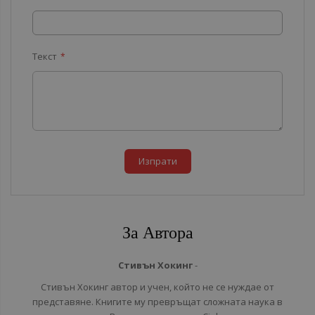
Текст
Изпрати
За Автора
Стивън Хокинг
-
Стивън Хокинг автор и учен, който не се нуждае от
представяне. Книгите му превръщат сложната наука в