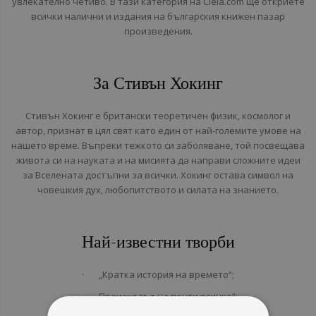
увлекателно четиво. В тази категория на Ciela.com ще откриете
всички налични и издания на българския книжен пазар
произведения.
За Стивън Хокинг
Стивън Хокинг е британски теоретичен физик, космолог и
автор, признат в цял свят като един от най-големите умове на
нашето време. Въпреки тежкото си заболяване, той посвещава
живота си на науката и на мисията да направи сложните идеи
за Вселената достъпни за всички. Хокинг остава символ на
човешкия дух, любопитството и силата на знанието.
Най-известни творби
· „Кратка история на времето“;
· „Произходът на почти всичко“;