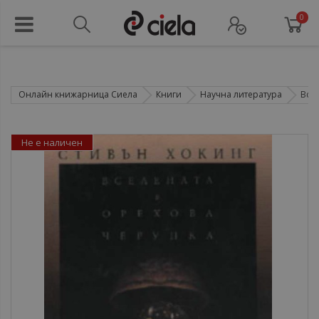
0
Онлайн книжарница Сиела
Книги
Научна литература
Всел
Не е наличен