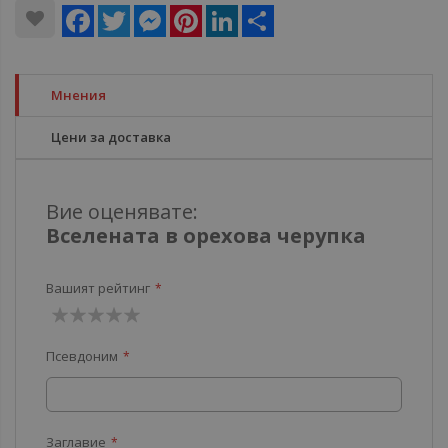
Facebook
Twitter
Messenger
Pinterest
LinkedIn
Share
Мнения
Цени за доставка
Вие оценявате:
Вселената в орехова черупка
Вашият рейтинг
1
2
3
4
5
Псевдоним
звезда
звезди
звезди
звезди
звезди
Заглавие