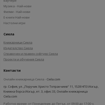
Ваучери
Музика - Най-нови
Филми - Най-нови
Е-книги Най-нови
Настолни игри
Сиела
Книжарници Сиела
Издателство Сиела
Справочен и правен софтуер Сиела
Проекти и обучения Сиела
Контакти
Онлайн книжарница Сиела -
Ciela.com
гр. София, ул. „Поручик Христо Топракчиев“ 11, 1528 НПЗ Искър,
Книжна борса Искър, ет. 3, офис 33, Онлайн книжарница
Ciela.com
Работно време: от Понеделник до Петък, от 09:00 до 17:00 ч.