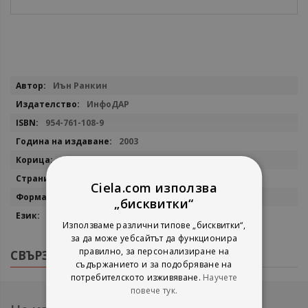
Повече
Иън Ранкин
информация
ИнфоДАР
954-761-108-9
2003
Меки корици
548
Ciela.com използва
13.00x20.00
„бисквитки“
Български
Използваме различни типове „бисквитки“,
за да може уебсайтът да функционира
правилно, за персонализиране на
СВЪРЗАНИ ПРОДУКТИ
съдържанието и за подобряване на
потребителското изживяване.
Научете
повече тук.