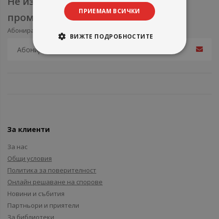
Не изпускайте нови продукти и
ПРИЕМАМ ВСИЧКИ
промоции
Абонирайте се за нашия e-mail бюлетин
ВИЖТЕ ПОДРОБНОСТИТЕ
За клиенти
За нас
Общи условия
Политика за поверителност
Онлайн решаване на спорове
Новини и събития
Партньори и приятели
За библиотеки