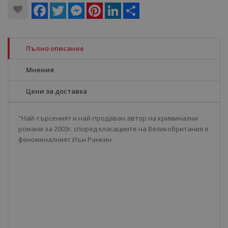
Facebook
Twitter
Messenger
Pinterest
LinkedIn
Share
Пълно описание
Мнения
Цени за доставка
"Най-търсеният и най-продаван автор на криминални
романи за 2003г. според класациите на Великобритания е
феноменалният Иън Ранкин.