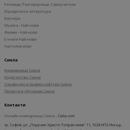
Речници, Разговорници, Самоучители
Юридическа литература
Ваучери
Музика - Най-нови
Филми - Най-нови
Е-книги Най-нови
Настолни игри
Сиела
Книжарници Сиела
Издателство Сиела
Справочен и правен софтуер Сиела
Проекти и обучения Сиела
Контакти
Онлайн книжарница Сиела -
Ciela.com
гр. София, ул. „Поручик Христо Топракчиев“ 11, 1528 НПЗ Искър,