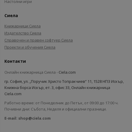
Настолни игри
Сиела
Книжарници Сиела
Издателство Сиела
Справочен и правен софтуер Сиела
Проекти и обучения Сиела
Контакти
Онлайн книжарница Сиела -
Ciela.com
гр. София, ул. „Поручик Христо Топракчиев“ 11, 1528 НПЗ Искър,
Книжна борса Искър, ет. 3, офис 33, Онлайн книжарница
Ciela.com
Работно време: от Понеделник до Петък, от 09:00 до 17:00 ч.
Почивни дни: Събота, Неделя и официални празници.
E-mail:
shop@ciela.com