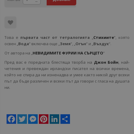
Това е
първата част от тетралогията
„
Стихиите
“, която
освен „
Вода
“ включва още „
Земя
“, „
Огън
“ и „
Въздух
“.
От автора на „
НЕВИДИМИТЕ ФУРИИ НА СЪРЦЕТО
“
Пред вас е поредната блестяща творба на
Джон Бойн
, най-
четения и превеждан ирландски писател на всички времена,
който не спира да ни изненадва и умее както никой друг всеки
път да бъде различен и всеки път да говори с гласа на душата
ни.
Facebook
Twitter
Messenger
Pinterest
LinkedIn
Share