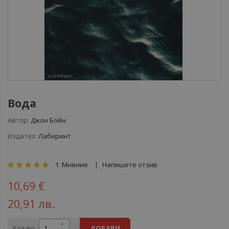
Вода
Автор:
Джон Бойн
Издател:
Лабиринт
рейтинг:
1
Мнение
Напишете отзив
100
100
% of
10,69 €
20,91 лв.
Кол-во
ДОБАВИ