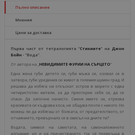
Пълно описание
Мнения
Цени за доставка
Първа част от тетралогията "
Стихиите
" на
Джон
Бойн
- "Вода".
От автора на „
НЕВИДИМИТЕ ФУРИИ НА СЪРЦЕТО
“
Една жена губи детето си, губи мъжа си, озовал се в
затвора, губи уредения си живот в големия шумен град. И
решава да избяга на откъснат остров в морето с едва
четиристотин жители, за да преоткрие себе си, да се
спаси. Да започне начисто. Сменя името си, отрязва
красивата си къдрава коса, не общува почти с никого. Но
можеш ли да избягаш от болката, от предателството, от
отчаянието, превърнало се в смисъл на дните ти?
Водата, символ на самотата, на самоналоженото
изгнание, но и на пречистването, тук се превръща в