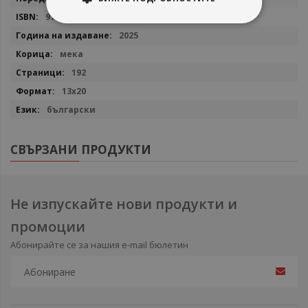
9786197670530
2025
мека
192
13x20
български
СВЪРЗАНИ ПРОДУКТИ
Не изпускайте нови продукти и
промоции
Абонирайте се за нашия e-mail бюлетин