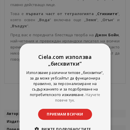
главно действащо лице.
Това е
първата част от тетралогията
„
Стихиите
“,
която освен „
Вода
“ включва още „
Земя
“, „
Огън
“ и
„
Въздух
“.
Пред вас е поредната блестяща творба на
Джон Бойн
,
най-четения и превеждан ирландски писател на всички
времена, който не спира да ни изненадва и умее както
никой друг всеки път да бъде различен и всеки път да
Ciela.com използва
говори с гласа на душата ни.
„бисквитки“
Използваме различни типове „бисквитки“,
за да може уебсайтът да функционира
правилно, за персонализиране на
съдържанието и за подобряване на
потребителското изживяване.
Научете
повече тук.
Повече
Джон Бойн
ПРИЕМАМ ВСИЧКИ
информация
Лабиринт
ВИЖТЕ ПОДРОБНОСТИТЕ
Стихиите