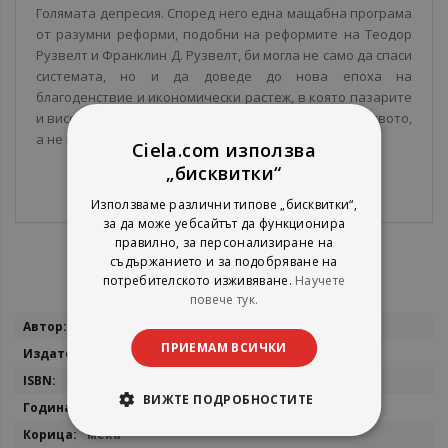
Голямата депресия. Според него една мащабна програма
от разумни реформи, подобни на реформите на Теодор
Рузвелт и Франклин Д. Рузвелт, би могла не само да спаси
системата, но и да доведе до нова епоха на
благоденствие и икономически растеж, в която пазарите
и високите технологии работят в интерес на обществото,
а не против него.
Ciela.com използва
„бисквитки“
Използваме различни типове „бисквитки“,
за да може уебсайтът да функционира
правилно, за персонализиране на
съдържанието и за подобряване на
потребителското изживяване.
Научете
повече тук.
Повече
Джоузеф Стиглиц
информация
ПРИЕМАМ ВСИЧКИ
Сиела
9789542832263
ВИЖТЕ ПОДРОБНОСТИТЕ
2020
мека