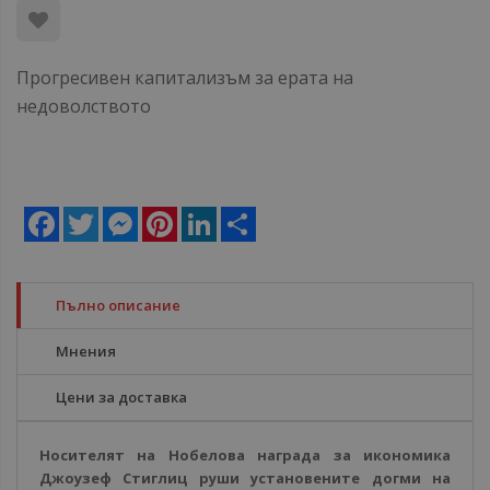
Прогресивен капитализъм за ерата на
недоволството
Facebook
Twitter
Messenger
Pinterest
LinkedIn
Share
Пълно описание
Мнения
Цени за доставка
Носителят на Нобелова награда за икономика
Джоузеф Стиглиц руши установените догми на