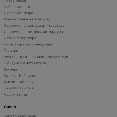
Топ заглавия
Най-нови книги
Очаквайте скоро
Художествена литература
Съвременна българска литература
Съвременна световна литература
Детска литература
Литература за тийнейджъри
Туризъм
Речници, Разговорници, Самоучители
Юридическа литература
Ваучери
Музика - Най-нови
Филми - Най-нови
Е-книги Най-нови
Настолни игри
Сиела
Книжарници Сиела