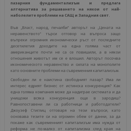
пазарния фундаментализъм и предлага
алтернатива за решаването на някои от най-
наболелите проблеми на САЩ и Западния свят.
Във „Власт, народ, печалби“ авторът на „Цената на
неравенството“ търси отговор на въпроса защо
въпреки огромния икономически ръст от последните
десетилетия доходите на една голяма част от
американците почти не са се повишили, а в някои
отношения животът им се е влошил. Авторът посочва
икономическото неравенство и силата на монополите
като основните проблеми на съвременния капитализъм.
Свободен ли е наистина свободният пазар? Има ли
интерес едрият бизнес от истинска конкуренция? Как
една голяма компания може да надиграе системата и да
унищожи всяка конкуренция още в зародиш?
Равнопоставени ли са работници и работодатели?
Джоузеф Стиглиц отговаря на тези въпроси, като
основава тезите си на огромен обем от данни, за да
покаже как съвременният капитализъм има нужда от
реформа не по-малко от капитализма след края на