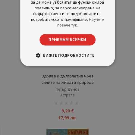
за да може уебсайтът да функционира
правилно, за персонализиране на
съдържанието и за подобряване на
потребителското изживяване.
Научете
повече тук.
ПРИЕМАМ ВСИЧКИ
ВИЖТЕ ПОДРОБНОСТИТЕ
Здраве и дълголетие чрез
силите на живата природа
Петър Дънов
Астрала
рейтинг:
1%
9,20 €
17,99 лв.