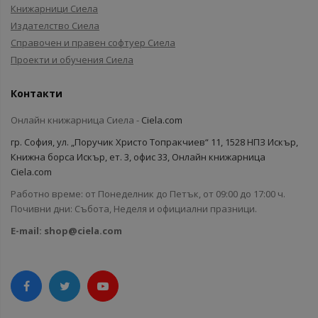
Книжарници Сиела
Издателство Сиела
Справочен и правен софтуер Сиела
Проекти и обучения Сиела
Контакти
Онлайн книжарница Сиела -
Ciela.com
гр. София, ул. „Поручик Христо Топракчиев“ 11, 1528 НПЗ Искър,
Книжна борса Искър, ет. 3, офис 33, Онлайн книжарница
Ciela.com
Работно време: от Понеделник до Петък, от 09:00 до 17:00 ч.
Почивни дни: Събота, Неделя и официални празници.
E-mail:
shop@ciela.com