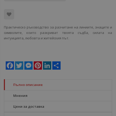
Практическо ръководство за разчитане на линиите, знаците и
символите, които разкриват твоята съдба, силата на
интуицията, любовта и житейския път.
Facebook
Twitter
Messenger
Pinterest
LinkedIn
Share
Пълно описание
Мнения
Цени за доставка