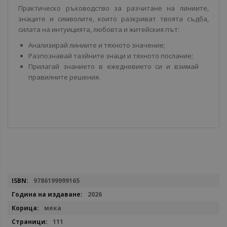
Практическо ръководство за разчитане на линиите,
знаците и символите, които разкриват твоята съдба,
силата на интуицията, любовта и житейския път:
Анализирай линиите и тяхното значение;
Разпознавай тазйните знаци и тяхното послание;
Прилагай знанието в ежедневието си и взимай
правилните решения.
Повече
9786199999165
информация
2026
мека
111