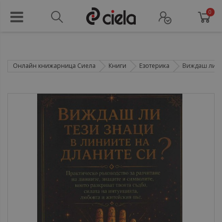
0
Онлайн книжарница Сиела
Книги
Езотерика
Виждаш ли те