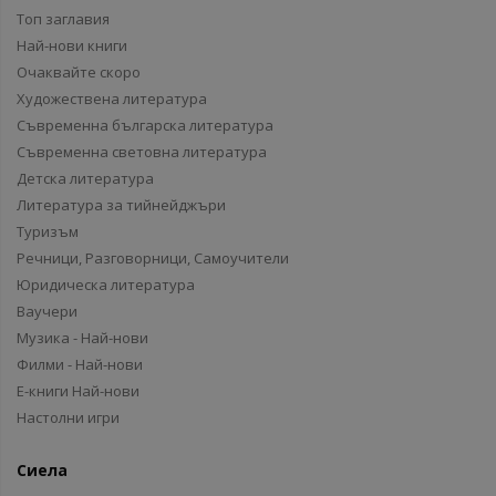
Топ заглавия
Най-нови книги
Очаквайте скоро
Художествена литература
Съвременна българска литература
Съвременна световна литература
Детска литература
Литература за тийнейджъри
Туризъм
Речници, Разговорници, Самоучители
Юридическа литература
Ваучери
Музика - Най-нови
Филми - Най-нови
Е-книги Най-нови
Настолни игри
Сиела