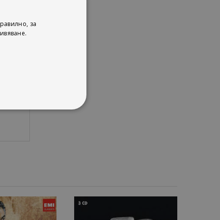
56: 2.
56: 3.
равилно, за
ивяване.
: 1.
: 2.
: 3.