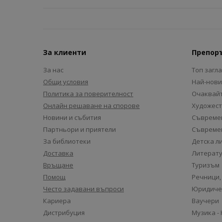
За клиенти
Препор
За нас
Топ загл
Общи условия
Най-нови
Политика за поверителност
Очаквайт
Онлайн решаване на спорове
Художест
Новини и събития
Съвремен
Партньори и приятели
Съвремен
За библиотеки
Детска л
Доставка
Литерату
Връщане
Туризъм
Помощ
Речници,
Често задавани въпроси
Юридиче
Кариера
Ваучери
Дистрибуция
Музика -