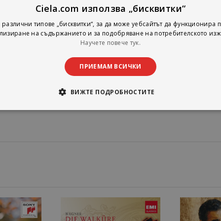
 Violin, Strings & Continuo in a Minor ('L'Estro Armonico' No. 6), Op. 3/6, Rv 3
Ciela.com използва „бисквитки“
 Violin, Strings & Continuo in a Minor ('L'Estro Armonico' No. 6), Op. 3/6, Rv 3
 различни типове „бисквитки“, за да може уебсайтът да функционира п
лизиране на съдържанието и за подобряване на потребителското изж
Научете повече тук.
r Violin, Strings & Continuo in a Major ('La Stravaganza' No. 5) Op. 4/5, Rv 347
r Violin, Strings & Continuo in a Major ('La Stravaganza' No. 5) Op. 4/5, Rv 347
ПРИЕМАМ ВСИЧКИ
r Violin, Strings & Continuo in a Major ('La Stravaganza' No. 5) Op. 4/5, Rv 347
ВИЖТЕ ПОДРОБНОСТИТЕ