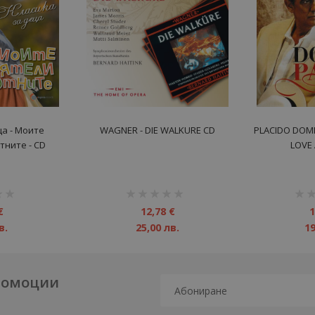
ца - Моите
WAGNER - DIE WALKURE CD
PLACIDO DOMI
тните - CD
LOVE
рейтинг:
рейт
1%
1%
€
12,78 €
1
в.
25,00 лв.
19
промоции