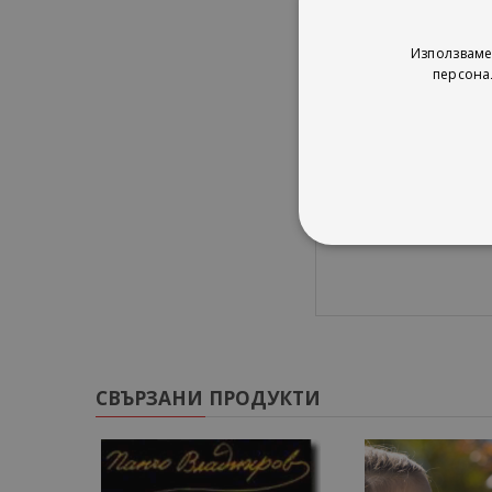
17.Violin Concerto, for
Largo
18.Violin Concerto, for
Използваме
Presto
персона
19.Violin Concerto, fo
Allegro
20.Violin Concerto, fo
Largo
21.Violin Concerto, fo
Allegro
СВЪРЗАНИ ПРОДУКТИ