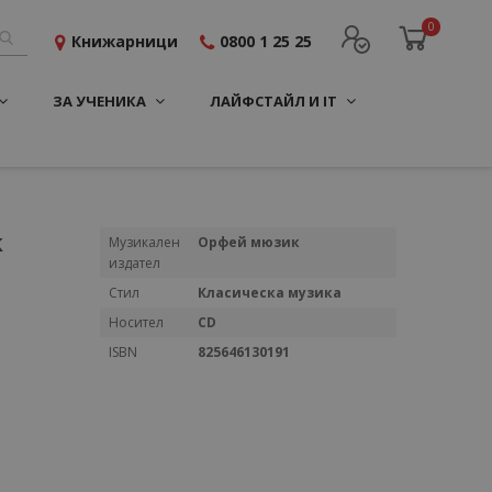
0
Книжарници
0800 1 25 25
ЗА УЧЕНИКА
ЛАЙФСТАЙЛ И IT
k
Повече
Музикален
Орфей мюзик
информация
издател
Стил
Класическа музика
Носител
CD
ISBN
825646130191