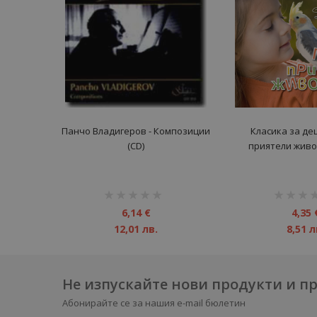
Панчо Владигеров - Композиции
Класика за де
(CD)
приятели живо
рейтинг:
рейтинг:
1%
1%
6,14 €
4,35 
12,01 лв.
8,51 л
Не изпускайте нови продукти и 
Абонирайте се за нашия e-mail бюлетин