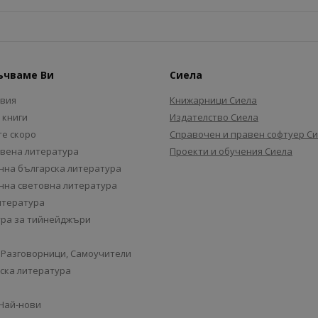
ъчваме Ви
Сиела
авия
Книжарници Сиела
 книги
Издателство Сиела
е скоро
Справочен и правен софтуер С
вена литература
Проекти и обучения Сиела
на българска литература
на световна литература
итература
ра за тийнейджъри
 Разговорници, Самоучители
ска литература
 Най-нови