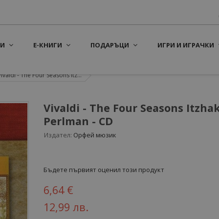
И
Е-КНИГИ
ПОДАРЪЦИ
ИГРИ И ИГРАЧКИ
Vivaldi - The Four Seasons Itz...
Vivaldi - The Four Seasons Itzha
Perlman - CD
Издател:
Орфей мюзик
Бъдете първият оценил този продукт
6,64 €
12,99 лв.