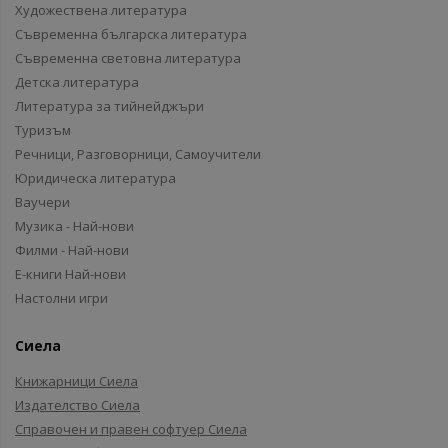
Художествена литература
Съвременна българска литература
Съвременна световна литература
Детска литература
Литература за тийнейджъри
Туризъм
Речници, Разговорници, Самоучители
Юридическа литература
Ваучери
Музика - Най-нови
Филми - Най-нови
Е-книги Най-нови
Настолни игри
Сиела
Книжарници Сиела
Издателство Сиела
Справочен и правен софтуер Сиела