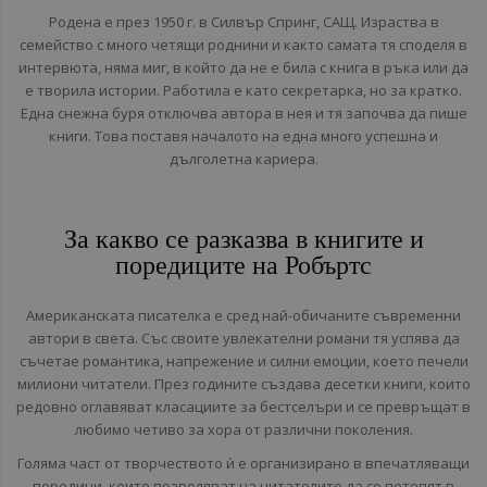
Родена е през 1950 г. в Силвър Спринг, САЩ. Израства в
семейство с много четящи роднини и както самата тя споделя в
интервюта, няма миг, в който да не е била с книга в ръка или да
е творила истории. Работила е като секретарка, но за кратко.
Една снежна буря отключва автора в нея и тя започва да пише
книги. Това поставя началото на една много успешна и
дълголетна кариера.
За какво се разказва в книгите и
поредиците на Робъртс
Американската писателка е сред най-обичаните съвременни
автори в света. Със своите увлекателни романи тя успява да
съчетае романтика, напрежение и силни емоции, което печели
милиони читатели. През годините създава десетки книги, които
редовно оглавяват класациите за бестселъри и се превръщат в
любимо четиво за хора от различни поколения.
Голяма част от творчеството ѝ е организирано в впечатляващи
поредици, които позволяват на читателите да се потопят в