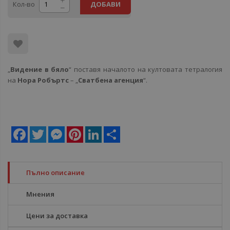
Кол-во
ДОБАВИ
„
Видение в бяло
“ поставя началото на култовата тетралогия
на
Нора Робъртс
– „
Сватбена агенция
“.
Facebook
Twitter
Messenger
Pinterest
LinkedIn
Share
Пълно описание
Мнения
Цени за доставка