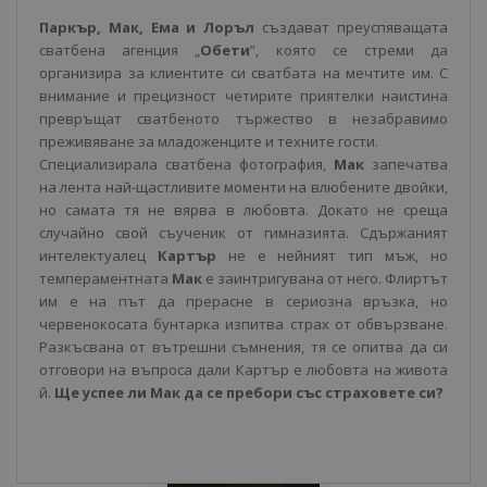
Паркър, Мак, Ема и Лоръл
създават преуспяващата
сватбена агенция „
Обети
”, която се стреми да
организира за клиентите си сватбата на мечтите им. С
внимание и прецизност четирите приятелки наистина
превръщат сватбеното тържество в незабравимо
преживяване за младоженците и техните гости.
Специализирала сватбена фотография,
Мак
запечатва
на лента най-щастливите моменти на влюбените двойки,
но самата тя не вярва в любовта. Докато не среща
случайно свой съученик от гимназията. Сдържаният
интелектуалец
Картър
не е нейният тип мъж, но
темпераментната
Мак
е заинтригувана от него. Флиртът
им е на път да прерасне в сериозна връзка, но
червенокосата бунтарка изпитва страх от обвързване.
Разкъсвана от вътрешни съмнения, тя се опитва да си
отговори на въпроса дали Картър е любовта на живота
й.
Ще успее ли Мак да се пребори със страховете си?