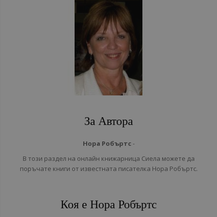
За Автора
Нора Робъртс
-
В този раздел на онлайн книжарница Сиела можете да
поръчате книги от известната писателка Нора Робъртс.
Коя е Нора Робъртс