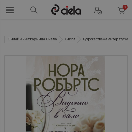
0
Онлайн книжарница Сиела
Книги
Художествена литература