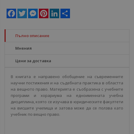
Facebook
Twitter
Messenger
Pinterest
LinkedIn
Share
Пълно описание
Мнения
Цени за доставка
В книгата е направено обобщение на съвременните
научни постижения и на съдебната практика в областта
на вещното право. Материята е съобразена с учебните
програми и хорариума на едноименната учебна
дисциплина, която се изучава в юридическите факултети
на висшите училища и затова може да се ползва като
учебник по вещно право.