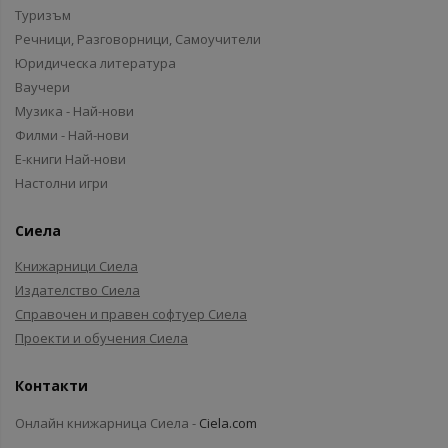
Туризъм
Речници, Разговорници, Самоучители
Юридическа литература
Ваучери
Музика - Най-нови
Филми - Най-нови
Е-книги Най-нови
Настолни игри
Сиела
Книжарници Сиела
Издателство Сиела
Справочен и правен софтуер Сиела
Проекти и обучения Сиела
Контакти
Онлайн книжарница Сиела -
Ciela.com