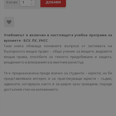
Кол-во
ДОБАВИ
Учебникът е включен в настоящата учебна програма за
вузовете - БСУ, ПУ, УНСС
Тази книга обхваща основните въпроси от системата на
българското вещно право – общо учение за вещите, видовете
вещни права, способите за тяхното придобиване и защита,
владението и вписванията в имотния регистър.
Тя е предназначена преди всичко за студенти – юристи, но би
представлявала интерес и за практикуващи юристи – съдии,
адвокати, нотариуси, както и за широк кръг граждани, поради
достъпния стил на изложението.