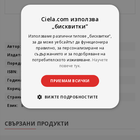
Ciela.com използва
„бисквитки“
Използваме различни типове „бисквитки“,
за да може уебсайтът да функционира
Повече
Георги Боянов
правилно, за персонализиране на
информация
съдържанието и за подобряване на
Авалон
потребителското изживяване.
Научете
Вещно право
повече тук.
9789549704341
2014
ПРИЕМАМ ВСИЧКИ
Мека
ВИЖТЕ ПОДРОБНОСТИТЕ
504
Български
СВЪРЗАНИ ПРОДУКТИ