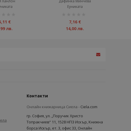
и Ханлон
Дафинка Минчева
униката
Еуниката
инг:
рейтинг:
1%
5,11 €
7,16 €
,99 лв.
14,00 лв.
Контакти
Онлайн книжарница Сиела -
Ciela.com
гр. София, ул. „Поручик Христо
иела
Топракчиев“ 11, 1528 НПЗ Искър, Книжна
борса Искър, ет. 3, офис 33, Онлайн