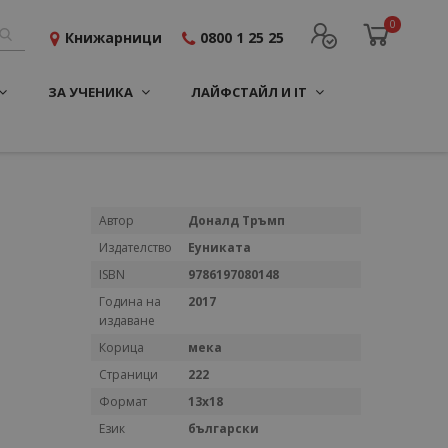
0
Книжарници
0800 1 25 25
ЗА УЧЕНИКА
ЛАЙФСТАЙЛ И IT
Повече
Автор
Доналд Тръмп
информация
Издателство
Еуниката
ISBN
9786197080148
Година на
2017
издаване
Корица
мека
Страници
222
Формат
13х18
Език
български