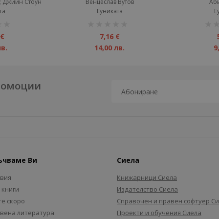
; Джийн Стоун
Венцеслав Вутов
Аб
та
Еуниката
Е
рейтинг:
рейт
1%
1%
 €
7,16 €
лв.
14,00 лв.
9
промоции
ъчваме Ви
Сиела
авия
Книжарници Сиела
 книги
Издателство Сиела
е скоро
Справочен и правен софтуер С
вена литература
Проекти и обучения Сиела