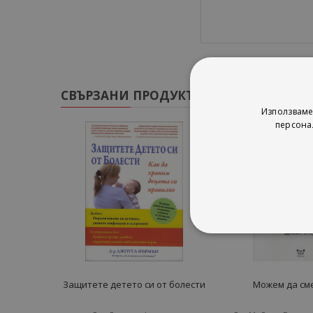
СВЪРЗАНИ ПРОДУКТИ
Използваме
персона
Защитете детето си от болести
Можем да см