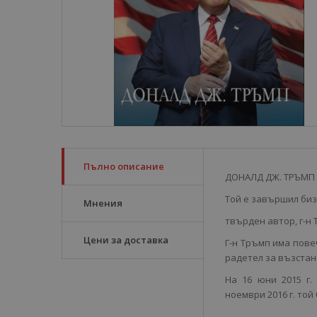
Пълно описание
ДОНАЛД ДЖ. ТРЪМП е
Той е завършил биз
Мнения
твърден автор, г-н
Цени за доставка
Г-н Тръмп има пове
радетел за възстан
На 16 юни 2015 г.
ноември 2016 г. то