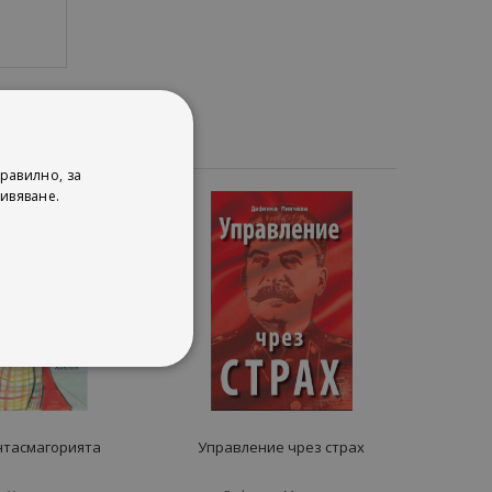
равилно, за
ивяване.
нтасмагорията
Управление чрез страх