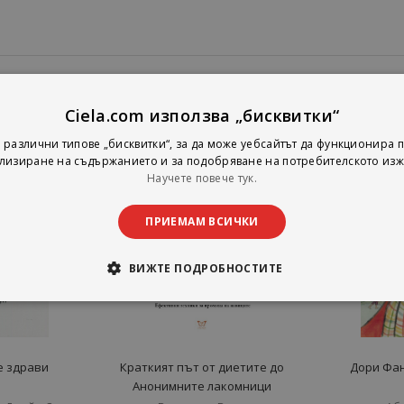
Ciela.com използва „бисквитки“
 различни типове „бисквитки“, за да може уебсайтът да функционира п
лизиране на съдържанието и за подобряване на потребителското изж
Научете повече тук.
ПРИЕМАМ ВСИЧКИ
ВИЖТЕ ПОДРОБНОСТИТЕ
е здрави
Краткият път от диетите до
Дори Фа
Анонимните лакомници