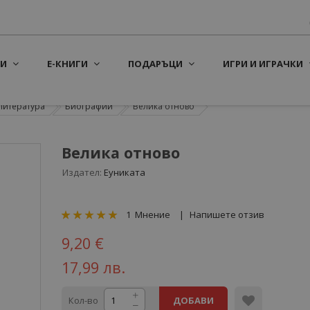
И
Е-КНИГИ
ПОДАРЪЦИ
ИГРИ И ИГРАЧКИ
литература
Биографии
Велика отново
Велика отново
Издател:
Еуниката
рейтинг:
1
Мнение
Напишете отзив
100
100
% of
9,20 €
17,99 лв.
Кол-во
ДОБАВИ