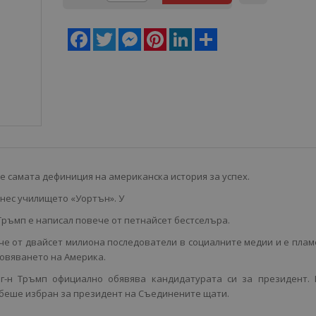
Facebook
Twitter
Messenger
Pinterest
LinkedIn
Share
 самата дефиниция на американска история за успех.
нес училището «Уортън». У
 Тръмп е написал повече от петнайсет бестселъра.
че от двайсет милиона последователи в социалните медии и е пла
овяването на Америка.
 г-н Тръмп официално обявява кандидатурата си за президент. 
й беше избран за президент на Съединените щати.