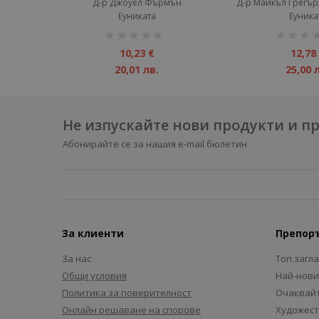
Д-р Джоуел Фърмън
Д-р Майкъл Грегър
Еуниката
Еуника
рейтинг:
рейтинг:
1%
1%
10,23 €
12,78
20,01 лв.
25,00 
Не изпускайте нови продукти и 
Абонирайте се за нашия e-mail бюлетин
За клиенти
Препор
За нас
Топ загл
Общи условия
Най-нови
Политика за поверителност
Очаквайт
Онлайн решаване на спорове
Художест