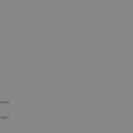
менен
През