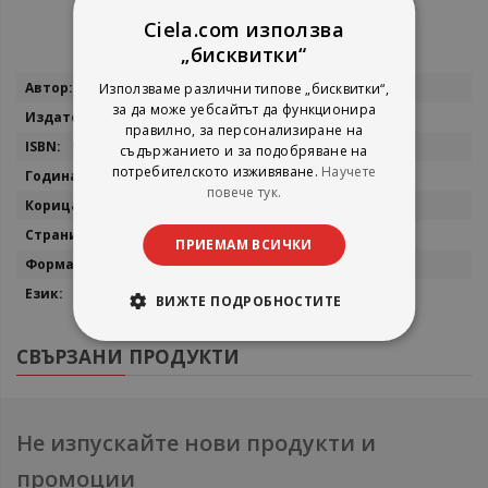
Ciela.com използва
„бисквитки“
Повече
Мартин Ралчевски
Използваме различни типове „бисквитки“,
информация
за да може уебсайтът да функционира
Еделвайс
правилно, за персонализиране на
9786197186352
съдържанието и за подобряване на
потребителското изживяване.
Научете
2021
повече тук.
мека
380
ПРИЕМАМ ВСИЧКИ
14x21
български
ВИЖТЕ ПОДРОБНОСТИТЕ
СВЪРЗАНИ ПРОДУКТИ
Не изпускайте нови продукти и
промоции