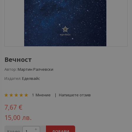
Вечност
Автор:
Мартин Ралчевски
Издател:
Еделвайс
рейтинг:
1
Мнение
Напишете отзив
100
100
% of
7,67 €
15,00 лв.
Кол-во
ДОБАВИ