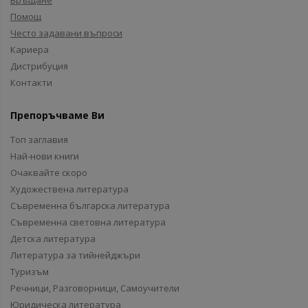
Връщане
Помощ
Често задавани въпроси
Кариера
Дистрибуция
Контакти
Препоръчваме Ви
Топ заглавия
Най-нови книги
Очаквайте скоро
Художествена литература
Съвременна българска литература
Съвременна световна литература
Детска литература
Литература за тийнейджъри
Туризъм
Речници, Разговорници, Самоучители
Юридическа литература