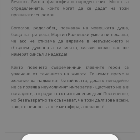
Вечност. Висша философия и народен език. Много са
определенията, които могат да се дадат на този
проницателен роман.
Богослов, родолюбец, познавач на човешката душа,
баща на три деца, Мартин Ралчевски умело ни показва,
че ако не спираме да вярваме в невъзможното и
сбъднем духовната си мечта, хиляди около нас ще
намерят смисъл и надежда!
Както повечето съвременници главните герои са
увлечени от течението на живота. Те нямат време и
желание да надмогнат битийността, докато ненадейно
не се появява неумолимият императив - щастието не е в
насладите, а в радостта от изпълнения дълг! Постепенно,
но безвъзвратно те осъзнават, че този дълг зове всеки,
защото вечността не е метафора, а реалност!