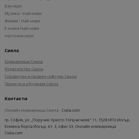
Ваучери
Музика - Най-нови
Филми - Най-нови
Е-книги Най-нови
Настолни игри
Сиела
Книжарници Сиела
Издателство Сиела
Справочен и правен софтуер Сиела
Проекти и обучения Сиела
Контакти
Онлайн книжарница Сиела -
Ciela.com
гр. София, ул. „Поручик Христо Топракчиев“ 11, 1528 НПЗ Искър,
Книжна борса Искър, ет. 3, офис 33, Онлайн книжарница
Ciela.com