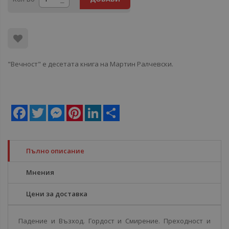
"Вечност" е десетата книга на Мартин Ралчевски.
Facebook
Twitter
Messenger
Pinterest
LinkedIn
Share
Пълно описание
Мнения
Цени за доставка
Падение и Възход. Гордост и Смирение. Преходност и