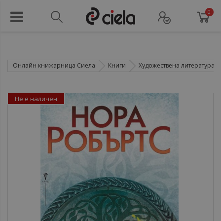
0
Онлайн книжарница Сиела
Книги
Художествена литература
Не е наличен