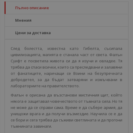
Пълно описание
Мнения
Цени за доставка
След болестта, известна като Гибелта, съсипала
цивилизацията, магията е станала част от света. Фалън
Суифт е посветила живота си да я изучи и овладее. Тя
трябва да спаси всички, които са преследвани и залавяни
от фанатиците, наричащи се Воини на безупречната
добродетел, за да бъдат затваряни и измъчвани в
лабораториите на правителството.
Фалън е орисана да възстанови мистичния щит, който
някога е защитавал човечеството от тъмната сила. Но тя
не може да се справи сама. Време е да събере армия, да
унищожи врага и да получи възмездие. Научила се е да
се бори и сега трябва да съживи светлината и да прогони
тъмнината завинаги.