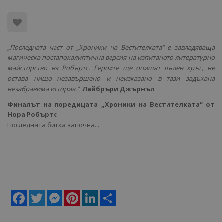
„Последната част от „Хроники на Вестителката“ е завладяваща
магическа постапокалиптична версия на изпитаното литературно
майсторство на Робъртс. Героите ще опишат пълен кръг, не
остава нищо незавършено и неизказано в тази задъхана
незабравима история.“
,
Лайбръри Джърнъл
Финалът на поредицата „Хроники на Вестителката“ от
Нора Робъртс
Последната битка започна...
Facebook
Twitter
Messenger
Pinterest
LinkedIn
Share