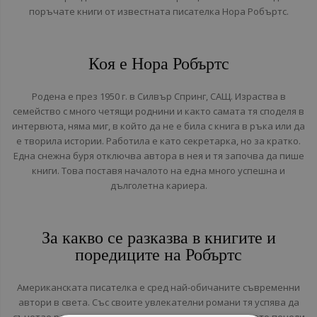
поръчате книги от известната писателка Нора Робъртс.
Коя е Нора Робъртс
Родена е през 1950 г. в Силвър Спринг, САЩ. Израства в
семейство с много четящи роднини и както самата тя споделя в
интервюта, няма миг, в който да не е била с книга в ръка или да
е творила истории. Работила е като секретарка, но за кратко.
Една снежна буря отключва автора в нея и тя започва да пише
книги. Това поставя началото на една много успешна и
дълголетна кариера.
За какво се разказва в книгите и
поредиците на Робъртс
Американската писателка е сред най-обичаните съвременни
автори в света. Със своите увлекателни романи тя успява да