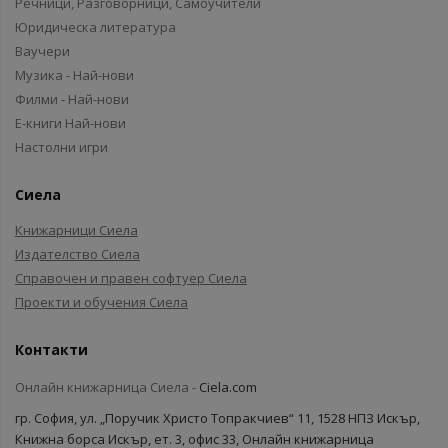
Речници, Разговорници, Самоучители
Юридическа литература
Ваучери
Музика - Най-нови
Филми - Най-нови
Е-книги Най-нови
Настолни игри
Сиела
Книжарници Сиела
Издателство Сиела
Справочен и правен софтуер Сиела
Проекти и обучения Сиела
Контакти
Онлайн книжарница Сиела -
Ciela.com
гр. София, ул. „Поручик Христо Топракчиев“ 11, 1528 НПЗ Искър,
Книжна борса Искър, ет. 3, офис 33, Онлайн книжарница