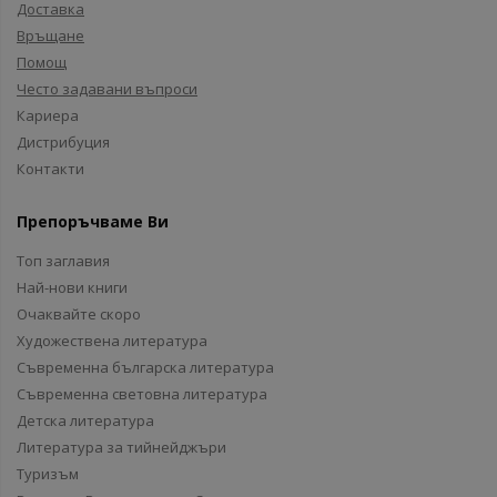
Доставка
Връщане
Помощ
Често задавани въпроси
Кариера
Дистрибуция
Контакти
Препоръчваме Ви
Топ заглавия
Най-нови книги
Очаквайте скоро
Художествена литература
Съвременна българска литература
Съвременна световна литература
Детска литература
Литература за тийнейджъри
Туризъм