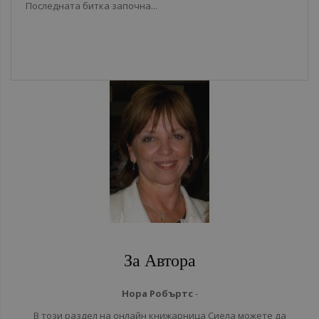
Последната битка започна...
За Автора
Нора Робъртс
-
В този раздел на онлайн книжарница Сиела можете да