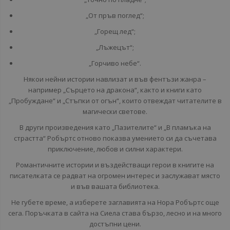
„От пръв поглед“;
„Горещ лед“;
„Лъжецът“;
„Горчиво небе“.
Някои нейни истории навлизат и във фентъзи жанра –
например „Сърцето на дракона“, както и книги като
„Пробуждане“ и „Стъпки от огън“, които отвеждат читателите в
магически светове.
В други произведения като „Пазителите“ и „В пламъка на
страстта“ Робъртс отново показва умението си да съчетава
приключение, любов и силни характери.
Романтичните истории и въздействащи герои в книгите на
писателката се радват на огромен интерес и заслужават място
и във вашата библиотека.
Не губете време, а изберете заглавията на Нора Робъртс още
сега. Поръчката в сайта на Сиела става бързо, лесно и на много
достъпни цени.