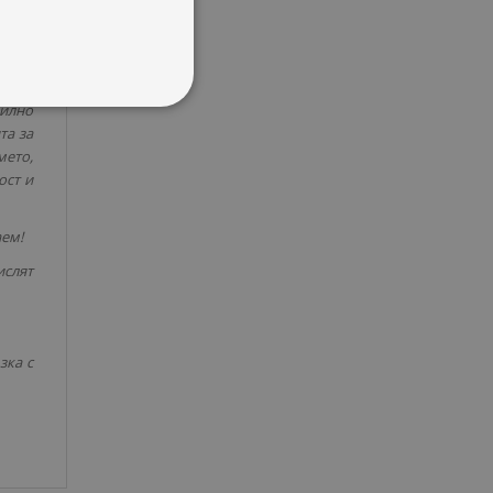
 –
ние,
илно
та за
мето,
ост и
аем!
ислят
зка с