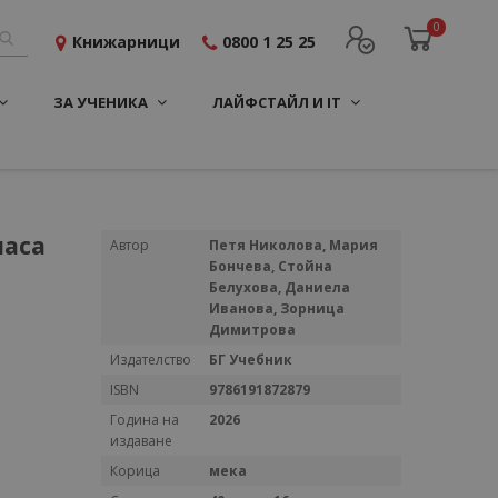
0
Книжарници
0800 1 25 25
ЗА УЧЕНИКА
ЛАЙФСТАЙЛ И IT
часа
Повече
Автор
Петя Николова, Мария
информация
Бончева, Стойна
Белухова, Даниела
Иванова, Зорница
Димитрова
Издателство
БГ Учебник
ISBN
9786191872879
Година на
2026
издаване
Корица
мека