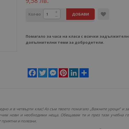
9,58 лв.
Кол-во
ДОБАВИ
Помагало за часа на класа с всички задължителн
допълнителни теми за добродетели.
Facebook
Twitter
Messenger
Pinterest
LinkedIn
Share
аедно и в четвърти клас! Аз съм твоето помагало „Важните уроци“ и з
чим нови и необходими неща. Обещавам ти и през тази учебна г
т приятни и полезни.