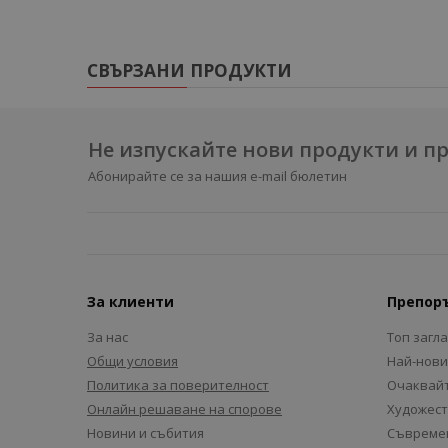
СВЪРЗАНИ ПРОДУКТИ
Не изпускайте нови продукти и 
Абонирайте се за нашия e-mail бюлетин
За клиенти
Препор
За нас
Топ загл
Общи условия
Най-нови
Политика за поверителност
Очаквайт
Онлайн решаване на спорове
Художест
Новини и събития
Съвремен