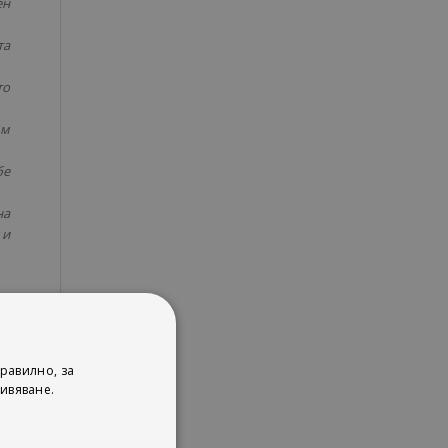
ен
та
то
ъм
бе
на
 и
телен
равилно, за
ивяване.
 3