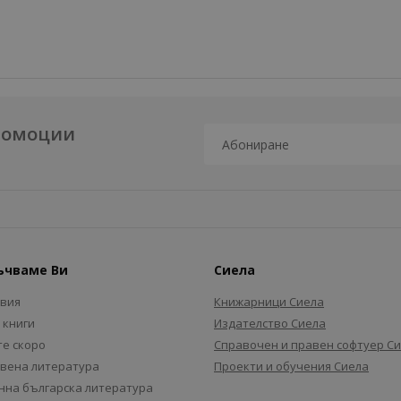
промоции
ъчваме Ви
Сиела
авия
Книжарници Сиела
 книги
Издателство Сиела
е скоро
Справочен и правен софтуер С
вена литература
Проекти и обучения Сиела
на българска литература