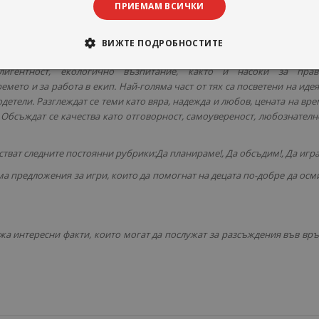
ПРИЕМАМ ВСИЧКИ
илието, справяне с гнева и с агресията; мирно решаване на конфликти
ориз-ма и поведение при терористична заплаха; киберзащита – 1 час.
ВИЖТЕ ПОДРОБНОСТИТЕ
8 теми има уроци за медийна грамотност, гражданско образова
лигентност, екологично възпитание, както и на­соки за прав
емето и за работа в екип. Най-голяма част от тях са посветени на идея
детели. Разглеждат се теми като вяра, надежда и любов, цената на вре
 Обсъждат се качества като отговорност, самоувереност, любознателн
тват следните постоянни рубрики:Да планираме!, Да обсъдим!, Да игр
ма предложения за игри, които да помогнат на децата по-добре да осм
а интересни факти, които могат да послужат за раз­съждения във връ