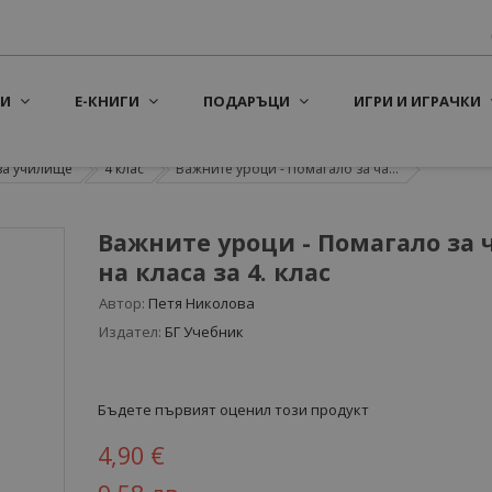
И
Е-КНИГИ
ПОДАРЪЦИ
ИГРИ И ИГРАЧКИ
за училище
4 клас
Важните уроци - Помагало за ча...
Важните уроци - Помагало за 
на класа за 4. клас
Автор:
Петя Николова
Издател:
БГ Учебник
Бъдете първият оценил този продукт
4,90 €