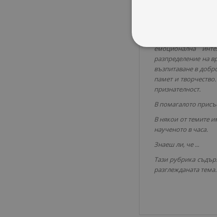
превенция на нас
1 час;
превенция на тер
Сред останалите 1
емоционална инте
разпределение на вр
възпитаване в добро
памет и творчество.
признателност.
В помагалото присъс
В някои от темите и
наученото в часа.
Знаеш ли, че ...
Тази рубрика съдърж
разглежданата тема.