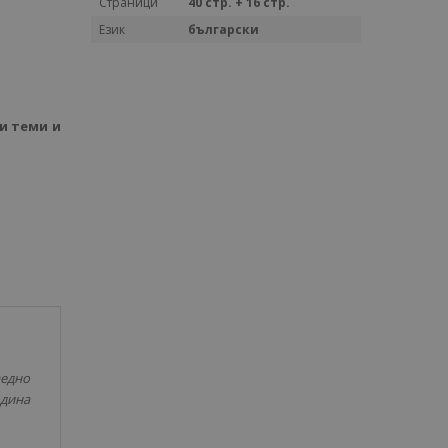
Страници
40 стр. + 16 стр.
Език
български
и теми и
аедно
одина