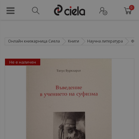
0
Онлайн книжарница Сиела
Книги
Научна литература
Фил
Не е наличен