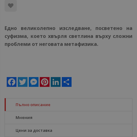
Едно великолепно изследване, посветено на
суфизма, което хвърля светлина върху сложни
проблеми от неговата метафизика.
Facebook
Twitter
Messenger
Pinterest
LinkedIn
Share
Пълно описание
Мнения
Цени за доставка