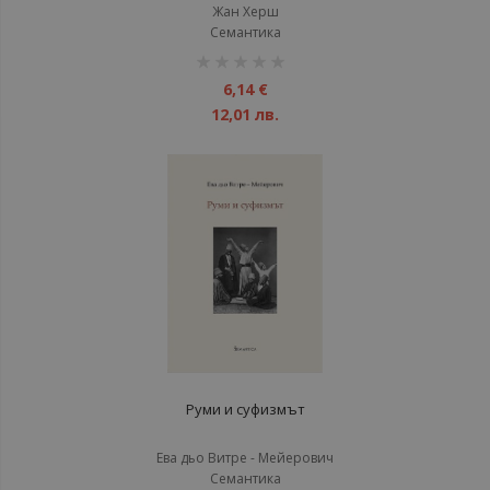
Жан Херш
Семантика
рейтинг:
1%
6,14 €
12,01 лв.
Руми и суфизмът
Ева дьо Витре - Мейерович
Семантика