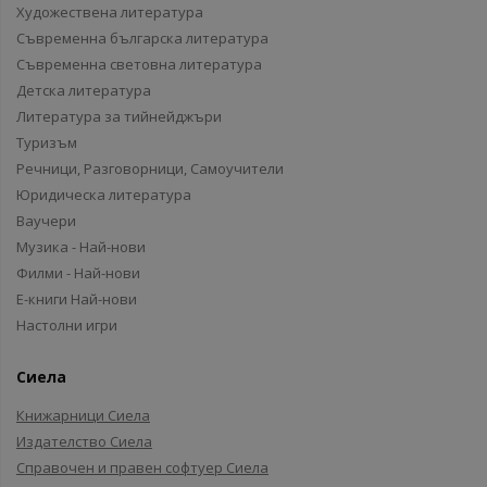
Художествена литература
Съвременна българска литература
Съвременна световна литература
Детска литература
Литература за тийнейджъри
Туризъм
Речници, Разговорници, Самоучители
Юридическа литература
Ваучери
Музика - Най-нови
Филми - Най-нови
Е-книги Най-нови
Настолни игри
Сиела
Книжарници Сиела
Издателство Сиела
Справочен и правен софтуер Сиела