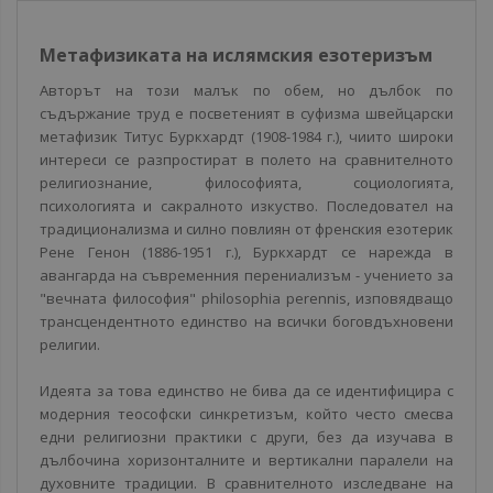
Метафизиката на ислямския езотеризъм
Авторът на този малък по обем, но дълбок по
съдържание труд е посветеният в суфизма швейцарски
метафизик Титус Буркхардт (1908-1984 г.), чиито широки
интереси се разпростират в полето на сравнителното
религиознание, философията, социологията,
психологията и сакралното изкуство. Последовател на
традиционализма и силно повлиян от френския езотерик
Рене Генон (1886-1951 г.), Буркхардт се нарежда в
авангарда на съвременния перениализъм - учението за
"вечната философия" philosophia perennis, изповядващо
трансцендентното единство на всички боговдъхновени
религии.
Идеята за това единство не бива да се идентифицира с
модерния теософски синкретизъм, който често смесва
едни религиозни практики с други, без да изучава в
дълбочина хоризонталните и вертикални паралели на
духовните традиции. В сравнителното изследване на