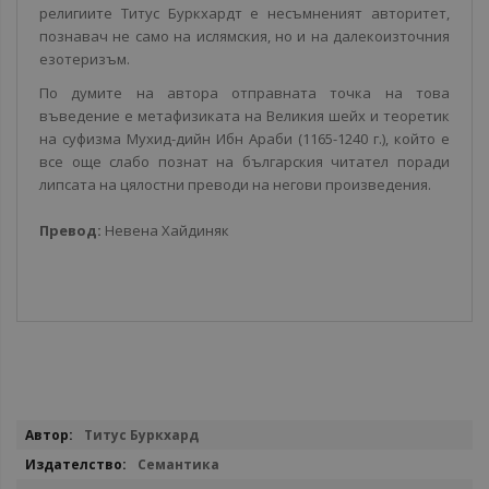
религиите Титус Буркхардт е несъмненият авторитет,
познавач не само на ислямския, но и на далекоизточния
езотеризъм.
По думите на автора отправната точка на това
въведение е метафизиката на Великия шейх и теоретик
на суфизма Мухид-дийн Ибн Араби (1165-1240 г.), който е
все още слабо познат на българския читател поради
липсата на цялостни преводи на негови произведения.
Превод:
Невена Хайдиняк
Повече
Титус Буркхард
информация
Семантика