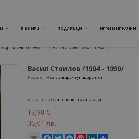
И
Е-КНИГИ
ПОДАРЪЦИ
ИГРИ И ИГРАЧКИ
зобразително изкуство
Васил Стоилов /1904 - 1990/
Васил Стоилов /1904 - 1990/
Издател:
Нов български университет
Бъдете първият оценил този продукт
17,90 €
35,01 лв.
Facebook
Twitter
Messenger
Pinterest
LinkedIn
Share