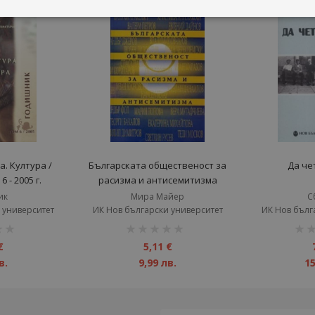
а. Култура /
Българската общественост за
Да че
 - 2005 г.
расизма и антисемитизма
ик
Мира Майер
С
 университет
ИК Нов български университет
ИК Нов бълг
рейтинг:
рейт
1%
1%
€
5,11 €
в.
9,99 лв.
15