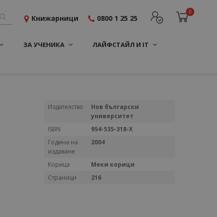
0
Книжарници
0800 1 25 25
ЗА УЧЕНИКА
ЛАЙФСТАЙЛ И IT
Повече
Издателство
Нов български
информация
университет
ISBN
954-535-318-X
Година на
2004
издаване
Корица
Меки корици
Страници
216