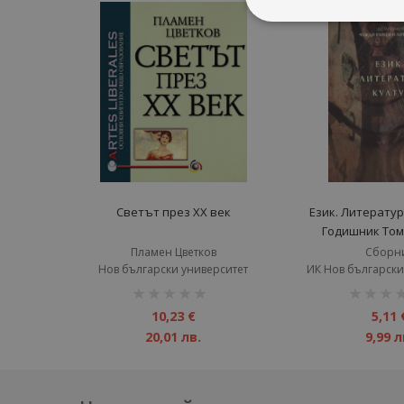
Светът през XX век
Език. Литератур
Годишник Том 6
Пламен Цветков
Сборн
Нов български университет
ИК Нов български
рейтинг:
рейтинг:
1%
1%
10,23 €
5,11 
20,01 лв.
9,99 л