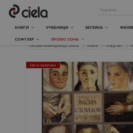
КНИГИ
УЧЕБНИЦИ
МУЗИКА
ФИЛМ
СОФТУЕР
ПРОМО ЗОНА
Онлайн книжарница Сиела
Книги
Изкуство
И
Не е наличен