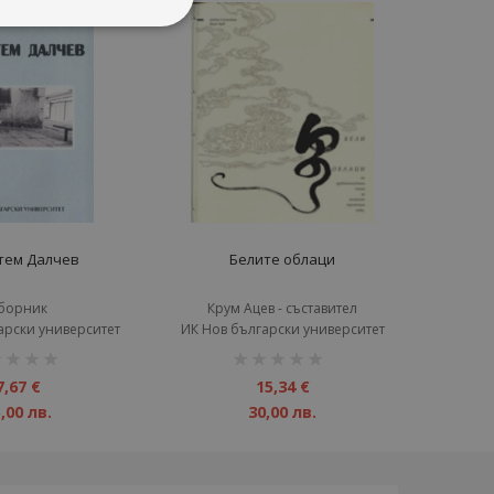
тем Далчев
Белите облаци
борник
Крум Ацев - съставител
арски университет
ИК Нов български университет
инг:
рейтинг:
1%
7,67 €
15,34 €
,00 лв.
30,00 лв.