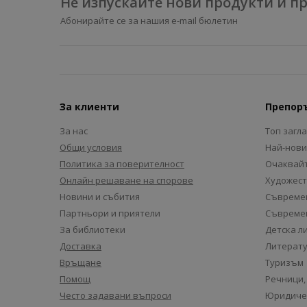
Не изпускайте нови продукти и 
Абонирайте се за нашия e-mail бюлетин
За клиенти
Препор
За нас
Топ загл
Общи условия
Най-нови
Политика за поверителност
Очаквайт
Онлайн решаване на спорове
Художест
Новини и събития
Съвремен
Партньори и приятели
Съвремен
За библиотеки
Детска л
Доставка
Литерату
Връщане
Туризъм
Помощ
Речници,
Често задавани въпроси
Юридиче