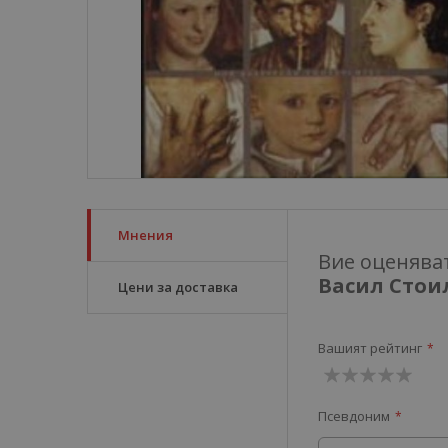
Мнения
Вие оценява
Васил Стоило
Цени за доставка
Вашият рейтинг
1
2
3
4
5
Псевдоним
звезда
звезди
звезди
звезди
звезди