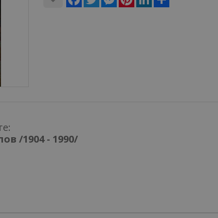
те:
в /1904 - 1990/