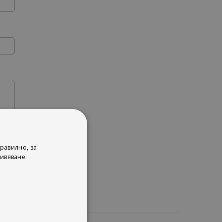
равилно, за
ивяване.