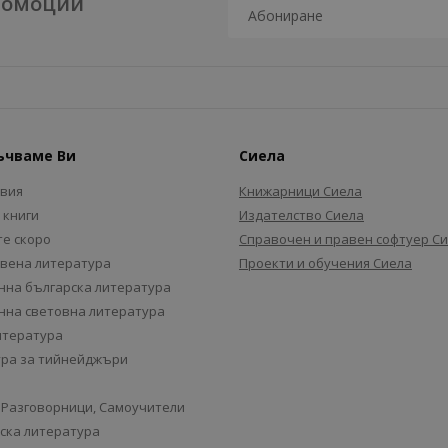
промоции
ъчваме Ви
Сиела
авия
Книжарници Сиела
 книги
Издателство Сиела
е скоро
Справочен и правен софтуер С
вена литература
Проекти и обучения Сиела
на българска литература
на световна литература
итература
ра за тийнейджъри
 Разговорници, Самоучители
ска литература