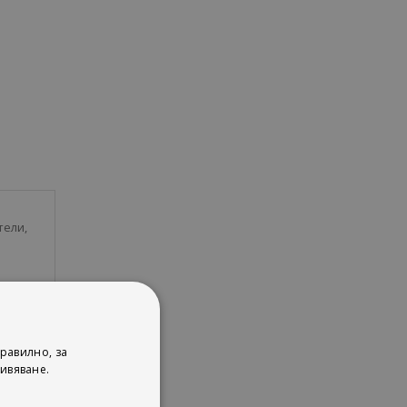
тели,
равилно, за
ивяване.