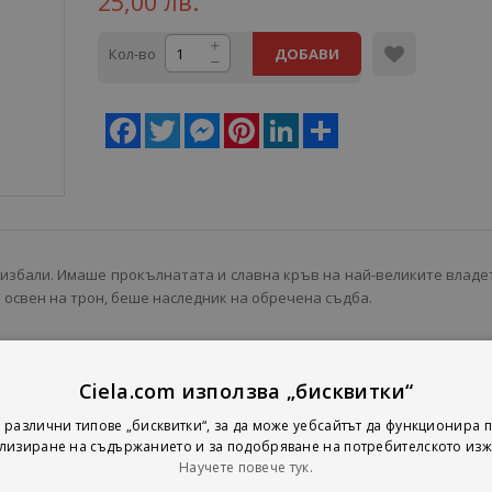
25,00 лв.
Кол-во
ДОБАВИ
Facebook
Twitter
Messenger
Pinterest
LinkedIn
Share
 избали. Имаше прокълнатата и славна кръв на най-великите владе
о освен на трон, беше наследник на обречена съдба.
Ciela.com използва „бисквитки“
 различни типове „бисквитки“, за да може уебсайтът да функционира п
лизиране на съдържанието и за подобряване на потребителското изж
Научете повече тук.