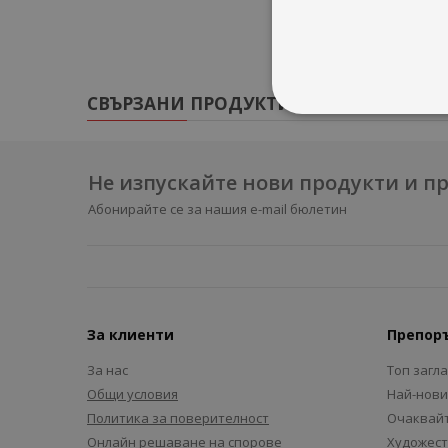
СВЪРЗАНИ ПРОДУКТИ
Не изпускайте нови продукти и 
Абонирайте се за нашия e-mail бюлетин
За клиенти
Препор
За нас
Топ загл
Общи условия
Най-нови
Политика за поверителност
Очаквайт
Онлайн решаване на спорове
Художест