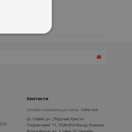
Контакти
Онлайн книжарница Сиела -
Ciela.com
гр. София, ул. „Поручик Христо
иела
Топракчиев“ 11, 1528 НПЗ Искър, Книжна
борса Искър, ет. 3, офис 33, Онлайн