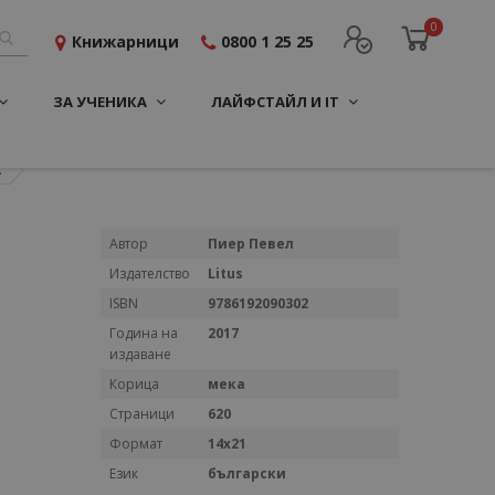
0
Книжарници
0800 1 25 25
ЗА УЧЕНИКА
ЛАЙФСТАЙЛ И IT
.
Повече
Автор
Пиер Певел
информация
Издателство
Litus
ISBN
9786192090302
Година на
2017
издаване
Корица
мека
Страници
620
Формат
14х21
Език
български