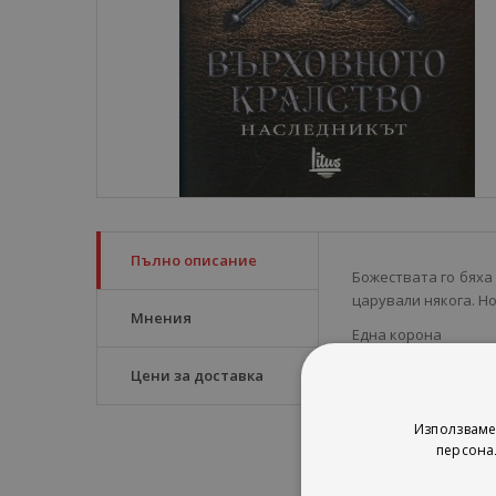
Пълно описание
Божествата го бяха
царували някога. Н
Мнения
Една корона
Една сабя
Цени за доставка
Един трон
Използваме
персона