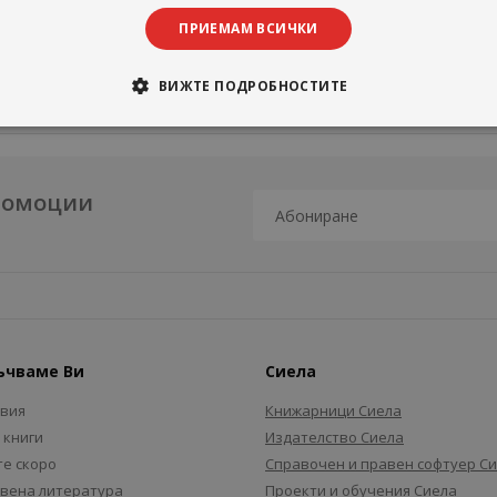
ПРИЕМАМ ВСИЧКИ
ВИЖТЕ ПОДРОБНОСТИТЕ
промоции
ъчваме Ви
Сиела
авия
Книжарници Сиела
 книги
Издателство Сиела
е скоро
Справочен и правен софтуер С
вена литература
Проекти и обучения Сиела