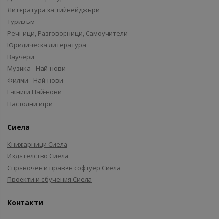
Литература за тийнейджъри
Туризъм
Речници, Разговорници, Самоучители
Юридическа литература
Ваучери
Музика - Най-нови
Филми - Най-нови
Е-книги Най-нови
Настолни игри
Сиела
Книжарници Сиела
Издателство Сиела
Справочен и правен софтуер Сиела
Проекти и обучения Сиела
Контакти