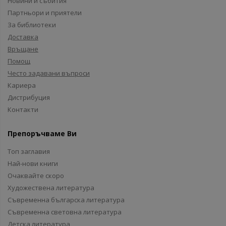
Новини и събития
Партньори и приятели
За библиотеки
Доставка
Връщане
Помощ
Често задавани въпроси
Кариера
Дистрибуция
Контакти
Препоръчваме Ви
Топ заглавия
Най-нови книги
Очаквайте скоро
Художествена литература
Съвременна българска литература
Съвременна световна литература
Детска литература