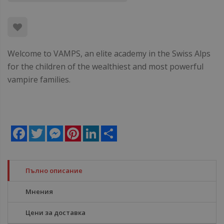
Welcome to VAMPS, an elite academy in the Swiss Alps
for the children of the wealthiest and most powerful
vampire families.
Facebook
Twitter
Messenger
Pinterest
LinkedIn
Share
Пълно описание
Мнения
Цени за доставка