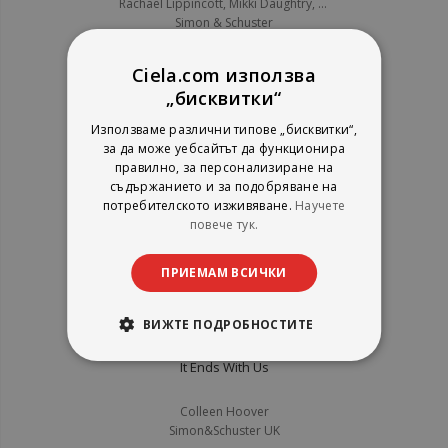
Rachael Lippincott, Mikki Daughtry, Tobias Iaconis
Simon & Schuster
рейтинг:
Ciela.com използва
1%
10,17 €
„бисквитки“
19,89 лв.
Използваме различни типове „бисквитки“,
за да може уебсайтът да функционира
правилно, за персонализиране на
съдържанието и за подобряване на
потребителското изживяване.
Научете
повече тук.
ПРИЕМАМ ВСИЧКИ
ВИЖТЕ ПОДРОБНОСТИТЕ
It Ends With Us
Colleen Hoover
Simon&Schuster UK