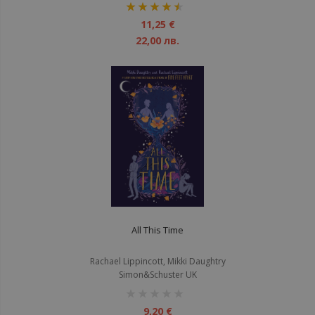
рейтинг:
90%
11,25 €
22,00 лв.
All This Time
Rachael Lippincott, Mikki Daughtry
Simon&Schuster UK
рейтинг:
1%
9,20 €