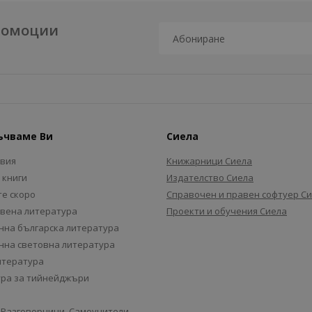
промоции
ъчваме Ви
Сиела
авия
Книжарници Сиела
 книги
Издателство Сиела
е скоро
Справочен и правен софтуер С
вена литература
Проекти и обучения Сиела
на българска литература
на световна литература
итература
ра за тийнейджъри
 Разговорници, Самоучители