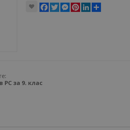
Facebook
Twitter
Messenger
Pinterest
LinkedIn
Share
те:
 PC за 9. клас