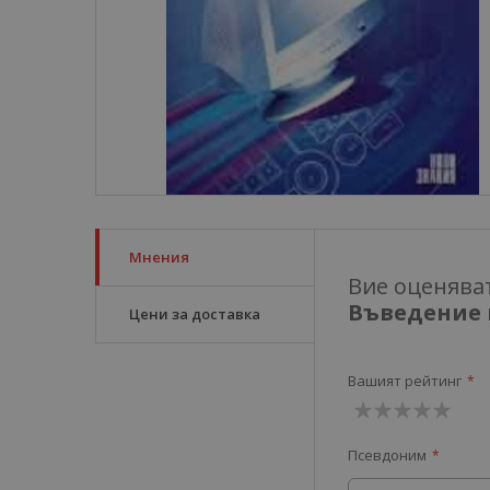
Мнения
Вие оценява
Въведение в
Цени за доставка
Вашият рейтинг
1
2
3
4
5
Псевдоним
звезда
звезди
звезди
звезди
звезди