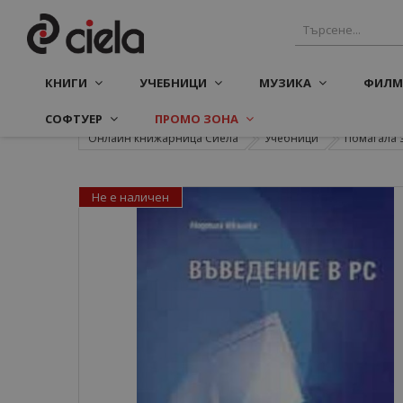
КНИГИ
УЧЕБНИЦИ
МУЗИКА
ФИЛМ
СОФТУЕР
ПРОМО ЗОНА
Онлайн книжарница Сиела
Учебници
Помагала 
Не е наличен