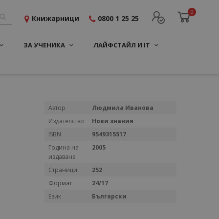
0
Книжарници
0800 1 25 25
ЗА УЧЕНИКА
ЛАЙФСТАЙЛ И IT
Повече
Автор
Людмила Иванова
информация
Издателство
Нови знания
ISBN
9549315517
Година на
2005
издаване
Страници
252
Формат
24/17
Език
Български