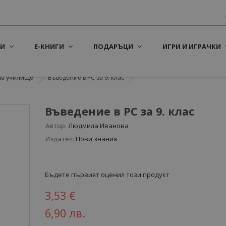
И
Е-КНИГИ
ПОДАРЪЦИ
ИГРИ И ИГРАЧКИ
за училище
Въведение в PC за 9. клас
Въведение в PC за 9. клас
Автор:
Людмила Иванова
Издател:
Нови знания
Бъдете първият оценил този продукт
3,53 €
6,90 лв.