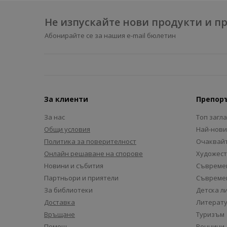
Не изпускайте нови продукти и 
Абонирайте се за нашия e-mail бюлетин
За клиенти
Препор
За нас
Топ загл
Общи условия
Най-нови
Политика за поверителност
Очаквайт
Онлайн решаване на спорове
Художест
Новини и събития
Съвремен
Партньори и приятели
Съвремен
За библиотеки
Детска л
Доставка
Литерату
Връщане
Туризъм
Помощ
Речници,