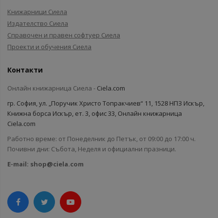
Книжарници Сиела
Издателство Сиела
Справочен и правен софтуер Сиела
Проекти и обучения Сиела
Контакти
Онлайн книжарница Сиела -
Ciela.com
гр. София, ул. „Поручик Христо Топракчиев“ 11, 1528 НПЗ Искър,
Книжна борса Искър, ет. 3, офис 33, Онлайн книжарница
Ciela.com
Работно време: от Понеделник до Петък, от 09:00 до 17:00 ч.
Почивни дни: Събота, Неделя и официални празници.
E-mail:
shop@ciela.com