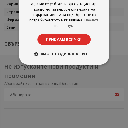
за да може уебсайтът да функционира
Меки корици
правилно, за персонализиране на
190
съдържанието и за подобряване на
23/17
потребителското изживяване.
Научете
повече тук.
Български
ПРИЕМАМ ВСИЧКИ
СВЪРЗАНИ ПРОДУКТИ
ВИЖТЕ ПОДРОБНОСТИТЕ
Не изпускайте нови продукти и
промоции
Абонирайте се за нашия e-mail бюлетин