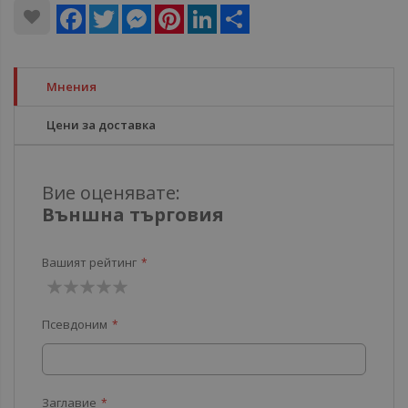
Facebook
Twitter
Messenger
Pinterest
LinkedIn
Share
Мнения
Цени за доставка
Вие оценявате:
Външна търговия
Вашият рейтинг
1
2
3
4
5
Псевдоним
звезда
звезди
звезди
звезди
звезди
Заглавие