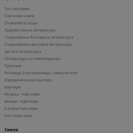
Топ заглавия
Най-нови книги
Очаквайте скоро
Художествена литература
Съвременна българска литература
Съвременна световна литература
Детска литература
Литература за тийнейджъри
Туризъм
Речници, Разговорници, Самоучители
Юридическа литература
Ваучери
Музика - Най-нови
Филми - Най-нови
Е-книги Най-нови
Настолни игри
Сиела