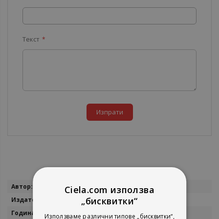
Текст
Изпрати
Повече
Светослав Масларов
Ciela.com използва
информация
„бисквитки“
Принцепс
1998
Използваме различни типове „бисквитки“,