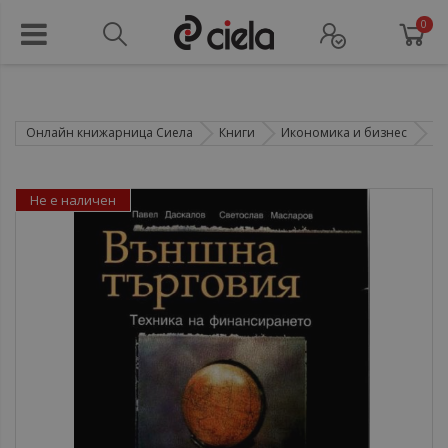
0
Онлайн книжарница Сиела
Книги
Икономика и бизнес
Ф
Не е наличен