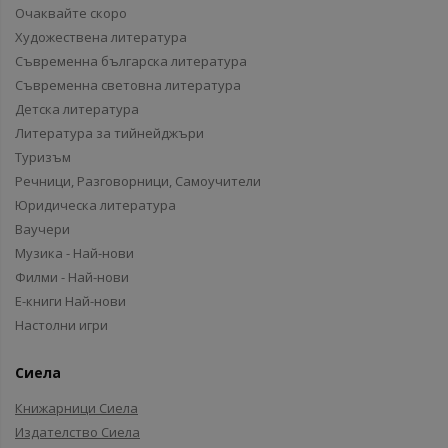
Очаквайте скоро
Художествена литература
Съвременна българска литература
Съвременна световна литература
Детска литература
Литература за тийнейджъри
Туризъм
Речници, Разговорници, Самоучители
Юридическа литература
Ваучери
Музика - Най-нови
Филми - Най-нови
Е-книги Най-нови
Настолни игри
Сиела
Книжарници Сиела
Издателство Сиела