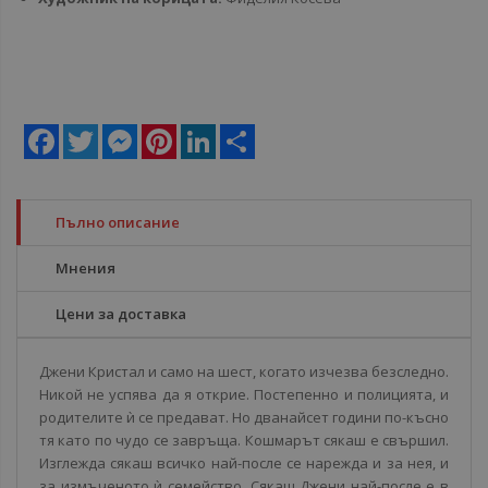
Facebook
Twitter
Messenger
Pinterest
LinkedIn
Share
Пълно описание
Мнения
Цени за доставка
Джени Кристал и само на шест, когато изчезва безследно.
Никой не успява да я открие. Постепенно и полицията, и
родителите ѝ се предават. Но дванайсет години по-късно
тя като по чудо се завръща. Кошмарът сякаш е свършил.
Изглежда сякаш всичко най-после се нарежда и за нея, и
за измъченото ѝ семейство. Сякаш Джени най-после е в