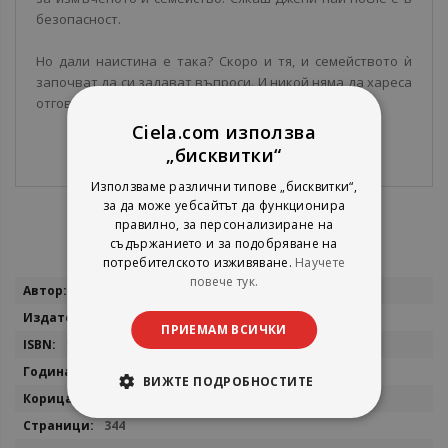
безопасност.
Но дали наистина е така? Скоро и тя, и семейството ѝ
започват да си задават въпроси. И никой няма да хареса
отговорите.
Ciela.com използва
„бисквитки“
Използваме различни типове „бисквитки“,
за да може уебсайтът да функционира
правилно, за персонализиране на
съдържанието и за подобряване на
потребителското изживяване.
Научете
повече тук.
Повече
С.К. Барнет
информация
Сиела
ПРИЕМАМ ВСИЧКИ
9789542837510
2021
ВИЖТЕ ПОДРОБНОСТИТЕ
мека
344