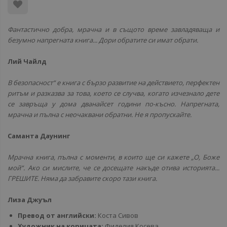
Фантастично добра, мрачна и в същото време завладяваща и
безумно напрегната книга... Дори обратите си имат обрати.
Лий Чайлд
В безопасност“ е книга с бързо развитие на действието, перфектен
ритъм и разказва за това, което се случва, когато изчезнало дете
се завръща у дома дванайсет години по-късно. Напрегната,
мрачна и пълна с неочаквани обратни. Не я пропускайте.
Саманта Даунинг
Мрачна книга, пълна с моменти, в които ще си кажете „О, Боже
мой“. Ако си мислите, че се досещате накъде отива историята...
ГРЕШИТЕ. Няма да забравите скоро тази книга.
Лиза Джуъл
Превод от английски:
Коста Сивов
Художник на корицата:
Фиделия Косева