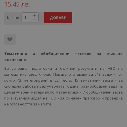
15,45 лв.
Кол-во
ДОБАВИ
Тематични и обобщителни тестове за външно
оценяване.
За успешна подготовка и отлични резултати на НВО по
математика след 7. клас. Помагалото включва 513 задачи (от
които 42 интегрирани) в 22 теста: 15 тематични теста - за
системна работа през учебната година; разнообразни задачи;
целия учебен материал по математика и 7 обобщителни теста
по актуалния модел на НВО - за финален преговор и проверка
на готовността за изпита.