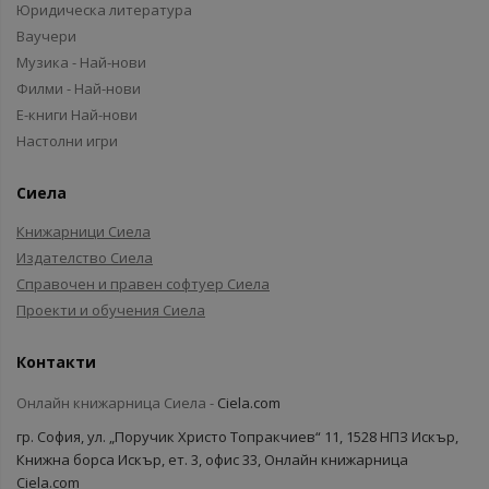
Юридическа литература
Ваучери
Музика - Най-нови
Филми - Най-нови
Е-книги Най-нови
Настолни игри
Сиела
Книжарници Сиела
Издателство Сиела
Справочен и правен софтуер Сиела
Проекти и обучения Сиела
Контакти
Онлайн книжарница Сиела -
Ciela.com
гр. София, ул. „Поручик Христо Топракчиев“ 11, 1528 НПЗ Искър,
Книжна борса Искър, ет. 3, офис 33, Онлайн книжарница
Ciela.com