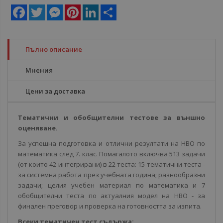
Facebook
Twitter
Messenger
Pinterest
LinkedIn
Share
Пълно описание
Мнения
Цени за доставка
Тематични и обобщителни тестове за външно
оценяване.
За успешна подготовка и отлични резултати на НВО по
математика след 7. клас. Помагалото включва 513 задачи
(от които 42 интегрирани) в 22 теста: 15 тематични теста -
за системна работа през учебната година; разнообразни
задачи; целия учебен материал по математика и 7
обобщителни теста по актуалния модел на НВО - за
финален преговор и проверка на готовността за изпита.
Всеки тематичен тест съдържа: