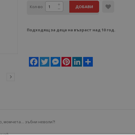
Кол-во
ДОБАВИ
Подходящ за деца на възраст над 10 год.
Facebook
Twitter
Messenger
Pinterest
LinkedIn
Share
о, момчета… зъбни неволи?!
учай