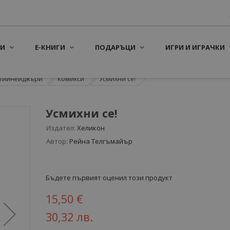
И
Е-КНИГИ
ПОДАРЪЦИ
ИГРИ И ИГРАЧКИ
а тийнейджъри
Комикси
Усмихни се!
Усмихни се!
Издател:
Хеликон
Автор:
Рейна Телгъмайър
Бъдете първият оценил този продукт
15,50 €
30,32 лв.