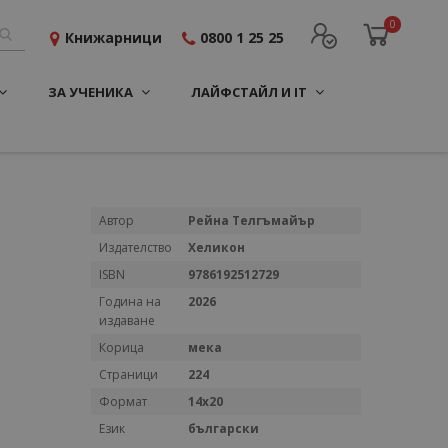
0
Книжарници
0800 1 25 25
ЗА УЧЕНИКА
ЛАЙФСТАЙЛ И IT
Повече
Автор
Рейна Телгъмайър
информация
Издателство
Хеликон
ISBN
9786192512729
Година на
2026
издаване
Корица
мека
Страници
224
Формат
14x20
Език
български