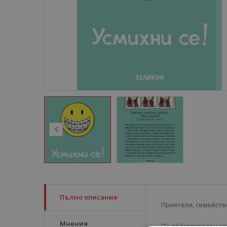
Пълно описание
Приятели, семейств
Мнения
По действителен сл