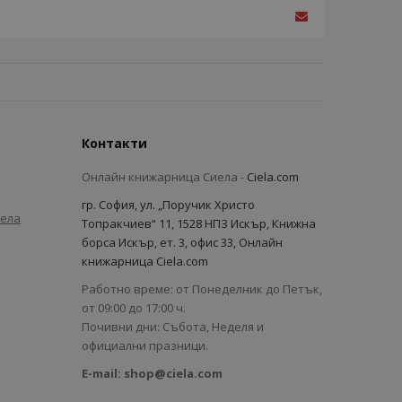
Контакти
Онлайн книжарница Сиела -
Ciela.com
гр. София, ул. „Поручик Христо
иела
Топракчиев“ 11, 1528 НПЗ Искър, Книжна
борса Искър, ет. 3, офис 33, Онлайн
книжарница Ciela.com
Работно време: от Понеделник до Петък,
от 09:00 до 17:00 ч.
Почивни дни: Събота, Неделя и
официални празници.
E-mail:
shop@ciela.com