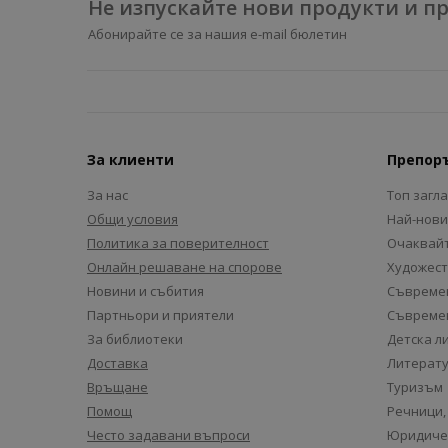
Не изпускайте нови продукти и 
Абонирайте се за нашия e-mail бюлетин
За клиенти
Препор
За нас
Топ загл
Общи условия
Най-нови
Политика за поверителност
Очаквайт
Онлайн решаване на спорове
Художест
Новини и събития
Съвремен
Партньори и приятели
Съвремен
За библиотеки
Детска л
Доставка
Литерату
Връщане
Туризъм
Помощ
Речници,
Често задавани въпроси
Юридиче