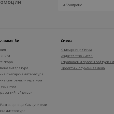
промоции
ъчваме Ви
Сиела
авия
Книжарници Сиела
 книги
Издателство Сиела
е скоро
Справочен и правен софтуер С
вена литература
Проекти и обучения Сиела
на българска литература
на световна литература
итература
ра за тийнейджъри
 Разговорници, Самоучители
ска литература