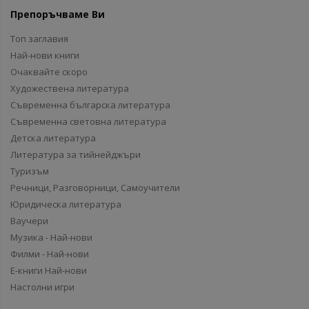
Препоръчваме Ви
Топ заглавия
Най-нови книги
Очаквайте скоро
Художествена литература
Съвременна българска литература
Съвременна световна литература
Детска литература
Литература за тийнейджъри
Туризъм
Речници, Разговорници, Самоучители
Юридическа литература
Ваучери
Музика - Най-нови
Филми - Най-нови
Е-книги Най-нови
Настолни игри