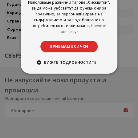
Използваме различни типове „бисквитки“,
2000
за да може уебсайтът да функционира
Меки корици
правилно, за персонализиране на
съдържанието и за подобряване на
141
потребителското изживяване.
Научете
22/16
повече тук.
Български
ПРИЕМАМ ВСИЧКИ
СВЪРЗАНИ ПРОДУКТИ
ВИЖТЕ ПОДРОБНОСТИТЕ
Не изпускайте нови продукти и
промоции
Абонирайте се за нашия e-mail бюлетин