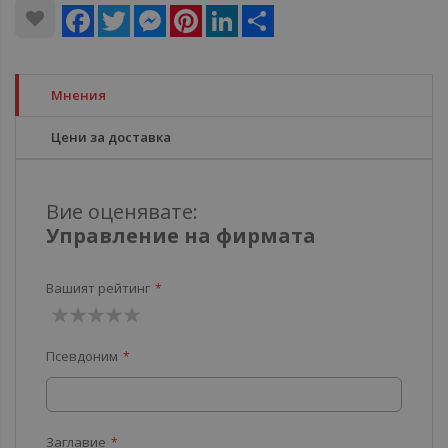
Facebook
Twitter
Messenger
Pinterest
LinkedIn
Share
Мнения
Цени за доставка
Вие оценявате:
Управление на фирмата
Вашият рейтинг
1
2
3
4
5
Псевдоним
звезда
звезди
звезди
звезди
звезди
Заглавие