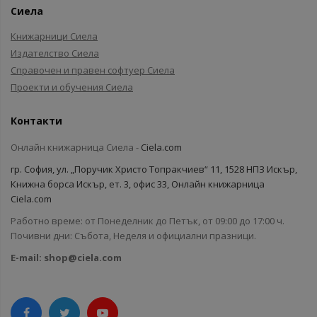
Сиела
Книжарници Сиела
Издателство Сиела
Справочен и правен софтуер Сиела
Проекти и обучения Сиела
Контакти
Онлайн книжарница Сиела -
Ciela.com
гр. София, ул. „Поручик Христо Топракчиев“ 11, 1528 НПЗ Искър,
Книжна борса Искър, ет. 3, офис 33, Онлайн книжарница
Ciela.com
Работно време: от Понеделник до Петък, от 09:00 до 17:00 ч.
Почивни дни: Събота, Неделя и официални празници.
E-mail:
shop@ciela.com