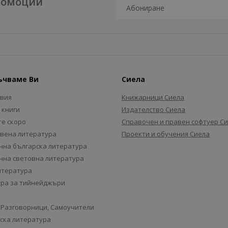
промоции
ъчваме Ви
Сиела
авия
Книжарници Сиела
 книги
Издателство Сиела
е скоро
Справочен и правен софтуер С
вена литература
Проекти и обучения Сиела
на българска литература
на световна литература
итература
ра за тийнейджъри
 Разговорници, Самоучители
ска литература