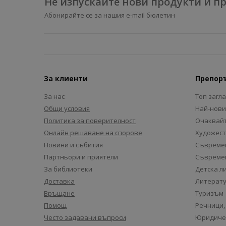
Не изпускайте нови продукти и 
Абонирайте се за нашия e-mail бюлетин
За клиенти
Препор
За нас
Топ загл
Общи условия
Най-нови
Политика за поверителност
Очаквайт
Онлайн решаване на спорове
Художест
Новини и събития
Съвремен
Партньори и приятели
Съвремен
За библиотеки
Детска л
Доставка
Литерату
Връщане
Туризъм
Помощ
Речници,
Често задавани въпроси
Юридиче