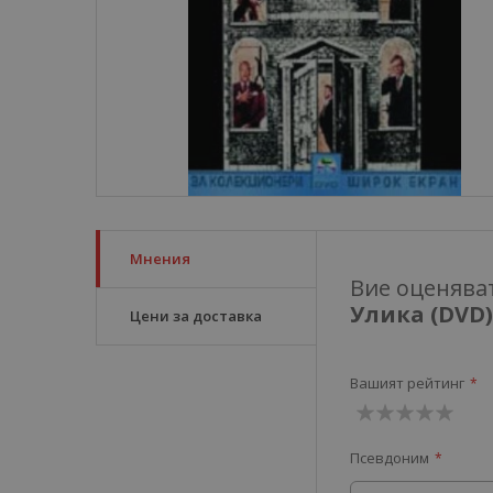
Мнения
Вие оценява
Улика (DVD)
Цени за доставка
Вашият рейтинг
1
2
3
4
5
Псевдоним
звезда
звезди
звезди
звезди
звезди