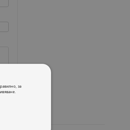
равилно, за
ивяване.