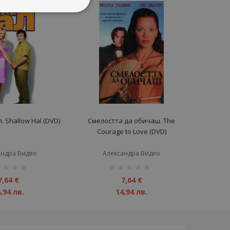
 Shallow Hal (DVD)
Смелостта да обичаш. The
Courage to Love (DVD)
андра Видео
Александра Видео
инг:
рейтинг:
1%
7,64 €
7,64 €
,94 лв.
14,94 лв.