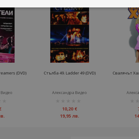
reamers (DVD)
Стълба 49. Ladder 49 (DVD)
Свалячът Хал.
 Видео
Александра Видео
Алекс
рейтинг:
рейт
1%
1%
€
10,20 €
лв.
19,95 лв.
14