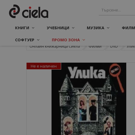
КНИГИ
УЧЕБНИЦИ
МУЗИКА
ФИЛМ
СОФТУЕР
ПРОМО ЗОНА
Онлайн книжарница Сиела
Филми
DVD
Улик
Не е наличен