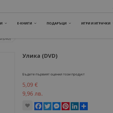
И
Е-КНИГИ
ПОДАРЪЦИ
ИГРИ И ИГРАЧКИ
а (DVD)
Улика (DVD)
Бъдете първият оценил този продукт
5,09 €
9,96 лв.
Facebook
Twitter
Messenger
Pinterest
LinkedIn
Share