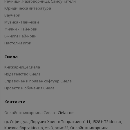
Речници, Разговорници, Самоучители
Юридическа литература
Ваучери
Музика - Най-нови
Филми - Най-нови
Е-книги Най-нови
Настолни игри
Сиела
Книжарници Сиела
Издателство Сиела
Справочен и правен софтуер Сиела
Проекти и обучения Сиела
Контакти
Онлайн книжарница Сиела -
Ciela.com
гр. София, ул. „Поручик Христо Топракчиев“ 11, 1528 НПЗ Искър,
Книжна борса Искър, ет. 3, офис 33, Онлайн книжарница