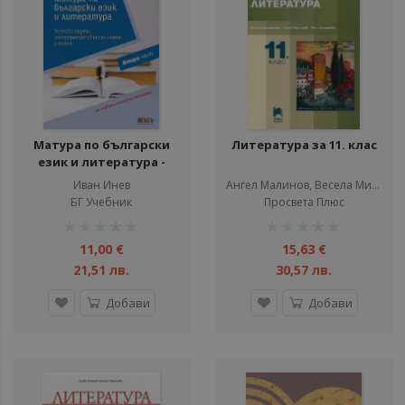
ули
ул
ул
ул
ул
Матура по български
Литература за 11. клас
език и литература -
Тестови задачи,
Иван Инев
Ангел Малинов, Весела Михайлова, Нели Дамянова
интерпретативни
БГ Учебник
Просвета Плюс
ули
съчинения и есета -
рейтинг:
рейтинг:
Втора част
ули
1%
1%
11,00 €
15,63 €
ул
21,51 лв.
30,57 лв.
ули
Добави
Добави
ул
ул
ул