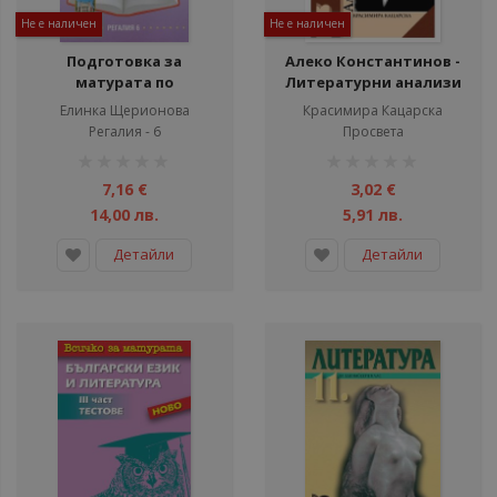
Не е наличен
Не е наличен
Подготовка за
Алеко Константинов -
матурата по
Литературни анализи
литература за 11. - 12.
Елинка Щерионова
Красимира Кацарска
клас
Регалия - 6
Просвета
рейтинг:
рейтинг:
1%
1%
7,16 €
3,02 €
14,00 лв.
5,91 лв.
Детайли
Детайли