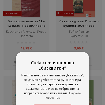
Не е наличен
Не е наличен
Български език за 11.–
Литература за 11. клас -
12. клас - Профилирана
Булвест 2000 - нова
подготовка - Модул 1 -
учебна програма 2021
Красимира Алексова, Йовка Тишева, Руска Станчева, Борислав Борисов
Бойко Пенчев
Езикът и обществото -
Просвета
Булвест 2000
Просвета - 2020/2021
рейтинг:
рейтинг:
1%
1%
12,78 €
9,66 €
25,00 лв.
18,89 лв.
Детайли
Ciela.com използва
Детайли
„бисквитки“
Използваме различни типове „бисквитки“,
за да може уебсайтът да функционира
правилно, за персонализиране на
съдържанието и за подобряване на
потребителското изживяване.
Научете
повече тук.