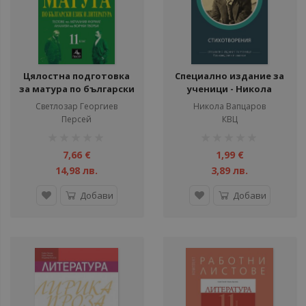
Цялостна подготовка
Специално издание за
за матура по български
ученици - Никола
език и литература -
Вапцаров -
Светлозар Георгиев
Никола Вапцаров
помагало за 11. клас -
Стихотворения
Персей
КВЦ
2023-2024
рейтинг:
рейтинг:
1%
1%
7,66 €
1,99 €
14,98 лв.
3,89 лв.
Добави
Добави