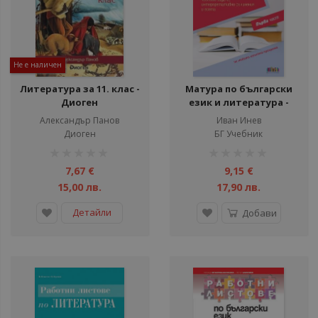
Не е наличен
Литература за 11. клас -
Матура по български
Диоген
език и литература -
Тестови задачи,
Александър Панов
Иван Инев
интерпретативни
Диоген
БГ Учебник
съчинения и есета -
рейтинг:
рейтинг:
Първа част
1%
1%
7,67 €
9,15 €
15,00 лв.
17,90 лв.
Детайли
Добави