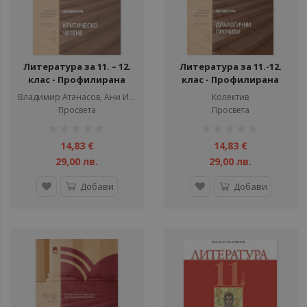
Литература за 11. – 12.
Литература за 11.-12.
клас - Профилирана
клас - Профилирана
подготовка - Модул 4 -
подготовка - Модул 3 -
Владимир Атанасов, Ани Илков
Колектив
Критическо четене
Диалогични прочити
Просвета
Просвета
рейтинг:
рейтинг:
1%
1%
14,83 €
14,83 €
29,00 лв.
29,00 лв.
Добави
Добави