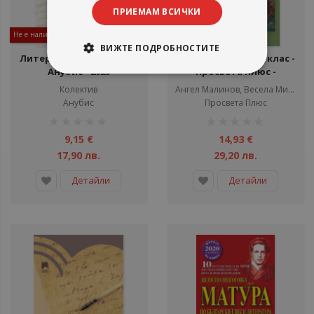
ПРИЕМАМ ВСИЧКИ
Не е наличен
Не е наличен
ВИЖТЕ ПОДРОБНОСТИТЕ
Литература за 11. клас -
Литература за 11. клас -
Анубис - 2020
Просвета Плюс -
2020/2021
Колектив
Ангел Малинов, Весела Михайлова, Нели Дамянова
Анубис
Просвета Плюс
рейтинг:
рейтинг:
1%
1%
9,15 €
14,93 €
17,90 лв.
29,20 лв.
Детайли
Детайли