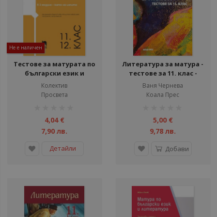
Не е наличен
Тестове за матурата по
Литература за матура -
български език и
тестове за 11. клас -
литература в 3 модула
подговока за ДЗИ - По
Колектив
Ваня Чернева
– като на изпита. III
учебната програма за
Просвета
Коала Прес
свитък
2025/2026 г.
рейтинг:
рейтинг:
1%
1%
4,04 €
5,00 €
7,90 лв.
9,78 лв.
Детайли
Добави