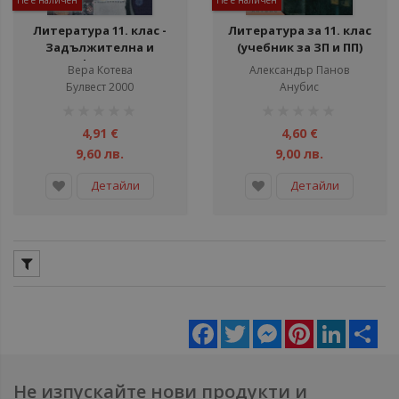
Не е наличен
Не е наличен
Литература 11. клас -
Литература за 11. клас
Задължителна и
(учебник за ЗП и ПП)
профилирана
Вера Котева
Александър Панов
подготовка
Булвест 2000
Анубис
рейтинг:
рейтинг:
1%
1%
4,91 €
4,60 €
9,60 лв.
9,00 лв.
Детайли
Детайли
Facebook
Twitter
Messenger
Pinterest
LinkedIn
Sha
Не изпускайте нови продукти и