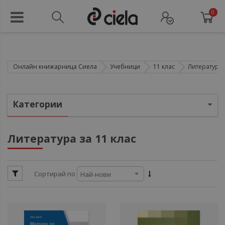
0
Онлайн книжарница Сиела
Учебници
11 клас
Литература
ули
Категории
ули
ули
Литература за 11 клас
ул
ули
Сортирай по
ул
ул
ули