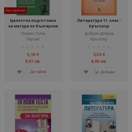
Не е наличен
Цялостна подготовка
Литература 11. клас -
за матура по Български
Кръгозор
език и Литература -
Пламен Тотев
Добрин Добрев
тестове по новия
Персей
Кръгозор
модел - Формат на
рейтинг:
рейтинг:
изпита 2020 г. Част 1
1%
1%
5,10 €
3,53 €
9,97 лв.
6,90 лв.
Детайли
Добави