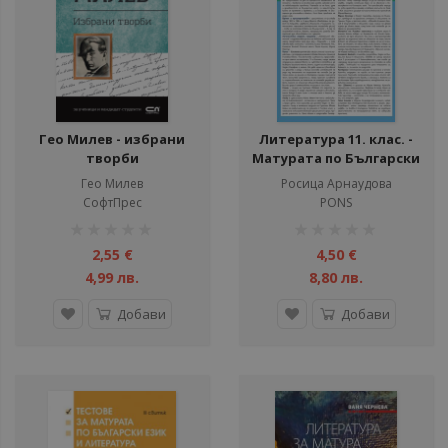
Гео Милев - избрани
Литература 11. клас. -
творби
Матурата по Български
език и литература –
Гео Милев
Росица Арнаудова
темите и
СофтПрес
PONS
произведенията
рейтинг:
рейтинг:
1%
1%
2,55 €
4,50 €
4,99 лв.
8,80 лв.
Добави
Добави