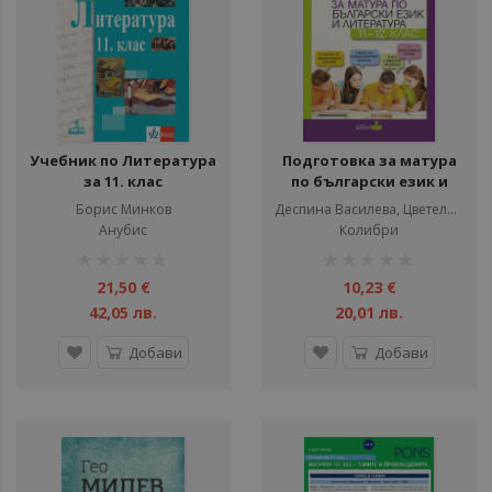
Учебник по Литература
Подготовка за матура
за 11. клас
по български език и
литература за 11. и 12.
Борис Минков
Деспина Василева, Цветелина Димитрова
клас
Анубис
Колибри
рейтинг:
рейтинг:
1%
1%
21,50 €
10,23 €
42,05 лв.
20,01 лв.
Добави
Добави