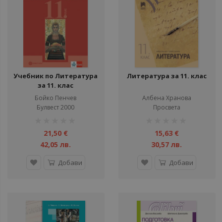
ул
ул
ул
Учебник по Литература
Литература за 11. клас
ул
за 11. клас
ули
Бойко Пенчев
Албена Хранова
Булвест 2000
Просвета
ули
рейтинг:
рейтинг:
ули
1%
1%
21,50 €
15,63 €
ул
42,05 лв.
30,57 лв.
ул
Добави
Добави
ул
ул
ул
ул