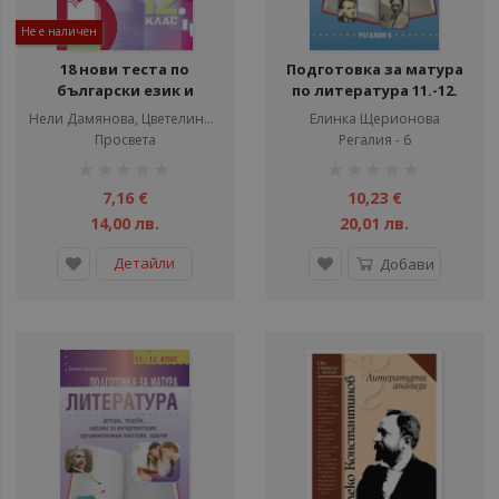
Не е наличен
18 нови теста по
Подготовка за матура
български език и
по литература 11.-12.
литература за матура
клас
Нели Дамянова, Цветелина Георгиева
Елинка Щерионова
за 11. и 12. клас -
Просвета
Регалия - 6
Просвета
рейтинг:
рейтинг:
1%
1%
7,16 €
10,23 €
14,00 лв.
20,01 лв.
Детайли
Добави