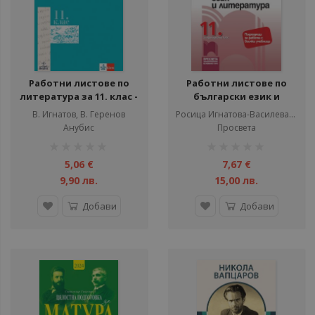
Работни листове по
Работни листове по
литература за 11. клас -
български език и
Задължителна
литература за 11. клас -
В. Игнатов, В. Геренов
Росица Игнатова-Василева, Петър Алексиев
подготовка - Анубис -
Просвета - 2020-2021
Анубис
Просвета
По учебната програма
рейтинг:
рейтинг:
за 2024/2025 г.
1%
1%
5,06 €
7,67 €
9,90 лв.
15,00 лв.
Добави
Добави