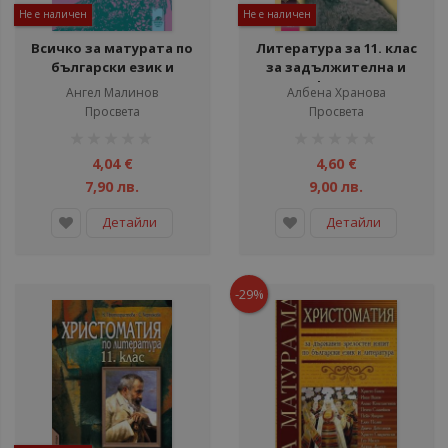
Не е наличен
Не е наличен
Всичко за матурата по
Литература за 11. клас
български език и
за задължителна и
литература III част.
профилирана
Ангел Малинов
Албена Хранова
Тестове
подготовка
Просвета
Просвета
рейтинг:
рейтинг:
1%
1%
4,04 €
4,60 €
7,90 лв.
9,00 лв.
Детайли
Детайли
-29%