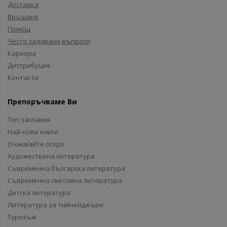
Доставка
Връщане
Помощ
Често задавани въпроси
Кариера
Дистрибуция
Контакти
Препоръчваме Ви
Топ заглавия
Най-нови книги
Очаквайте скоро
Художествена литература
Съвременна българска литература
Съвременна световна литература
Детска литература
Литература за тийнейджъри
Туризъм