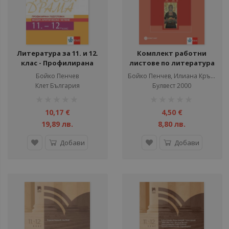
Литература за 11. и 12.
Комплект работни
клас - Профилирана
листове по литература
подготовка - Модул
за 11. клас - Булвест 2000
Бойко Пенчев
Бойко Пенчев, Илиана Кръстева
Критическо четене -
- По учебната програма
Клет България
Булвест 2000
Клет България - По
за 2024/2025 г.
рейтинг:
рейтинг:
учебната програма за
1%
1%
2024/2025 г.
10,17 €
4,50 €
19,89 лв.
8,80 лв.
Добави
Добави