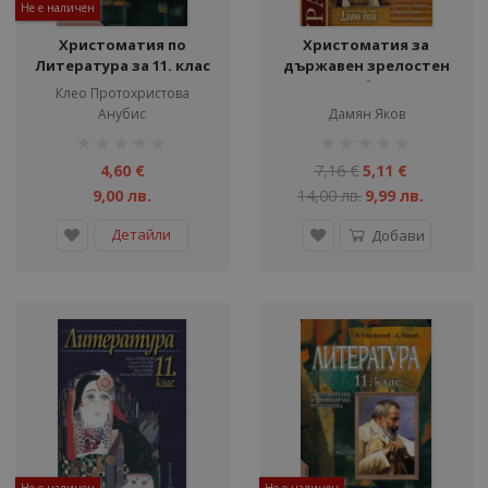
Не е наличен
Христоматия по
Христоматия за
Литература за 11. клас
държавен зрелостен
изпит по български
Клео Протохристова
език и литература
Анубис
Дамян Яков
рейтинг:
рейтинг:
1%
1%
4,60 €
7,16 €
5,11 €
9,00 лв.
14,00 лв.
9,99 лв.
Детайли
Добави