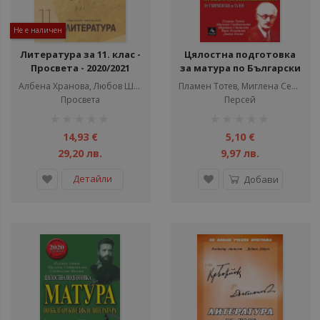
Не е наличен
Литература за 11. клас -
Цялостна подготовка
Просвета - 2020/2021
за матура по Български
език и Литература - 10
Албена Хранова, Любов Шишкова
Пламен Тотев, Миглена Севдалинова
теста по новия модел -
Просвета
Персей
Формат на изпита 2020
рейтинг:
рейтинг:
г. - Част 2
1%
1%
14,93 €
5,10 €
29,20 лв.
9,97 лв.
Детайли
Добави