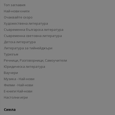
Топ заглавия
Най-нови книги
Очаквайте скоро
Художествена литература
Съвременна българска литература
Съвременна световна литература
Детска литература
Литература за тийнейджъри
Туризъм
Речници, Разговорници, Самоучители
Юридическа литература
Ваучери
Музика - Най-нови
Филми - Най-нови
Е-книги Най-нови
Настолни игри
Сиела