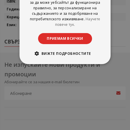
9789543020973
за да може уебсайтът да функционира
правилно, за персонализиране на
2022
съдържанието и за подобряване на
мека
потребителското изживяване.
Научете
повече тук.
български
ПРИЕМАМ ВСИЧКИ
СВЪРЗАНИ ПРОДУКТИ
ВИЖТЕ ПОДРОБНОСТИТЕ
Не изпускайте нови продукти и
промоции
Абонирайте се за нашия e-mail бюлетин