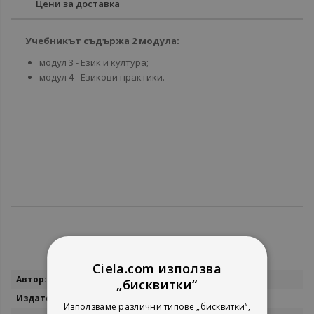
Цени за доставка
Учебникът съдържа 2 модула:
модул 3 - Език и култура;
модул 4 - Езикови практики.
Ciela.com използва
Повече
Татяна Ненкова
„бисквитки“
информация
Велес
Използваме различни типове „бисквитки“,