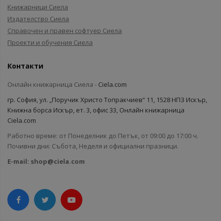
Книжарници Сиела
Издателство Сиела
Справочен и правен софтуер Сиела
Проекти и обучения Сиела
Контакти
Онлайн книжарница Сиела -
Ciela.com
гр. София, ул. „Поручик Христо Топракчиев“ 11, 1528 НПЗ Искър,
Книжна борса Искър, ет. 3, офис 33, Онлайн книжарница
Ciela.com
Работно време: от Понеделник до Петък, от 09:00 до 17:00 ч.
Почивни дни: Събота, Неделя и официални празници.
E-mail:
shop@ciela.com