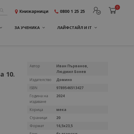
0
Книжарници
0800 1 25 25
ЗА УЧЕНИКА
ЛАЙФСТАЙЛ И IT
Повече
Автор
Иван Първанов,
информация
Людмил Бонев
 10.
Издателство
Домино
ISBN
9789546513427
Година на
2024
издаване
Корица
мека
Страници
20
Формат
16,5х23,5
Език
български