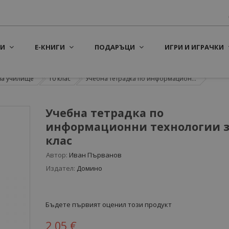
И
Е-КНИГИ
ПОДАРЪЦИ
ИГРИ И ИГРАЧКИ
за училище
10 клас
Учебна тетрадка по информацион...
Учебна тетрадка по
информационни технологии за
клас
Автор:
Иван Първанов
Издател:
Домино
Бъдете първият оценил този продукт
2,05 €