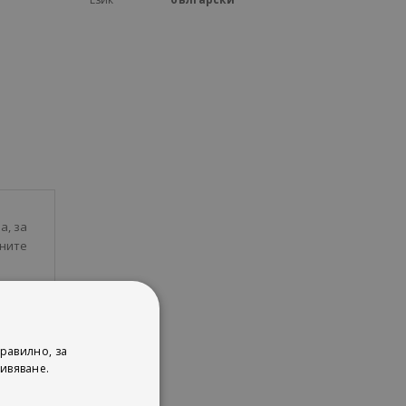
а, за
тните
равилно, за
ивяване.