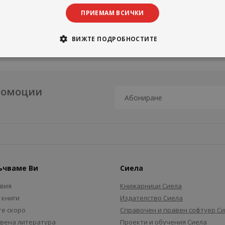
ПРИЕМАМ ВСИЧКИ
ВИЖТЕ ПОДРОБНОСТИТЕ
промоции
ъчваме Ви
Сиела
авия
Книжарници Сиела
 книги
Издателство Сиела
е скоро
Справочен и правен софтуер С
вена литература
Проекти и обучения Сиела