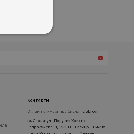
Контакти
Онлайн книжарница Сиела -
Ciela.com
гр. София, ул. „Поручик Христо
иела
Топракчиев“ 11, 1528 НПЗ Искър, Книжна
борса Искър, ет. 3, офис 33, Онлайн