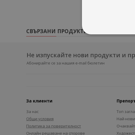
СВЪРЗАНИ ПРОДУКТИ
Не изпускайте нови продукти и 
Абонирайте се за нашия e-mail бюлетин
За клиенти
Препор
За нас
Топ загл
Общи условия
Най-нови
Политика за поверителност
Очаквайт
Онлайн решаване на спорове
Художест