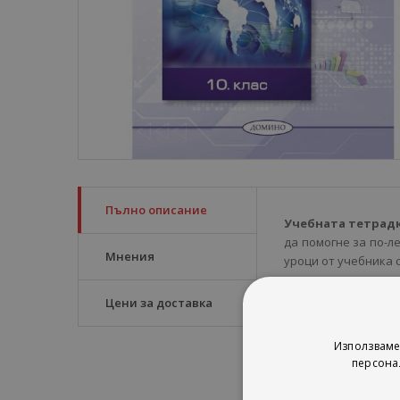
Пълно описание
Учебната тетрад
да помогне за по-л
Мнения
уроци от учебника 
В началото на тетр
Цени за доставка
Използваме
персона