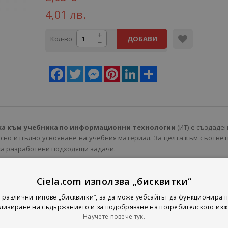
4,01 лв.
Кол-во
ДОБАВИ
Facebook
Twitter
Messenger
Pinterest
LinkedIn
Share
ка към учебника по информационни технологии
(ИТ) е създаден
есно и пълно усвояване на учебния материал. За целта към съотве
са разработени подходящи задачи.
адката има вариант на тест за входно ниво.
Ciela.com използва „бисквитки“
 различни типове „бисквитки“, за да може уебсайтът да функционира п
лизиране на съдържанието и за подобряване на потребителското изж
Научете повече тук.