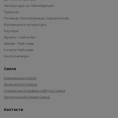
Литература за тийнейджъри
Туризъм
Речници, Разговорници, Самоучители
Юридическа литература
Ваучери
Музика - Най-нови
Филми - Най-нови
Е-книги Най-нови
Настолни игри
Сиела
Книжарници Сиела
Издателство Сиела
Справочен и правен софтуер Сиела
Проекти и обучения Сиела
Контакти