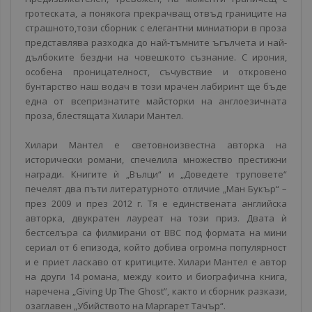
гротеската, а понякога прекрачващ отвъд границите на
страшното,този сборник с елегантни миниатюри в проза
представлява разходка до най-тъмните ъгълчета и най-
дълбоките бездни на човешкото съзнание. С ирония,
особена проницателност, съчувствие и откровено
бунтарство наш водач в този мрачен лабиринт ще бъде
една от всепризнатите майсторки на англоезичната
проза, блестящата Хилари Мантел.
Хилари Мантел е световноизвестна авторка на
исторически романи, спечелила множество престижни
награди. Книгите ѝ „Вълци“ и „Доведете труповете“
печелят два пъти литературното отличие „Ман Букър“ –
през 2009 и през 2012 г. Тя е единствената английска
авторка, двукратен лауреат на този приз. Двата ѝ
бестселъра са филмирани от BBC под формата на мини
сериал от 6 епизода, който добива огромна популярност
и е приет ласкаво от критиците. Хилари Мантел е автор
на други 14 романа, между които и биографична книга,
наречена „Giving Up The Ghost”, както и сборник разкази,
озаглавен „Убийството на Маргарет Тачър“.