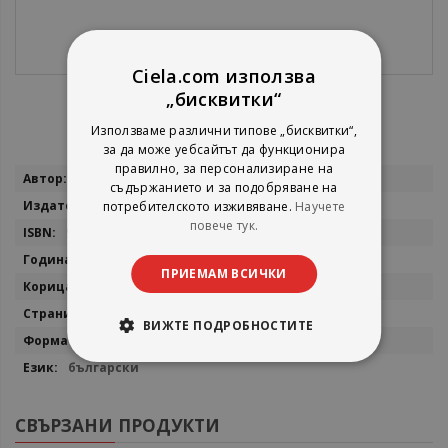
Ciela.com използва
„бисквитки“
Използваме различни типове „бисквитки“,
за да може уебсайтът да функционира
правилно, за персонализиране на
Повече
Хилари Мантел
съдържанието и за подобряване на
информация
Еднорог
потребителското изживяване.
Научете
повече тук.
9789543651900
2017
ПРИЕМАМ ВСИЧКИ
мека
192
ВИЖТЕ ПОДРОБНОСТИТЕ
13х19
български
СВЪРЗАНИ ПРОДУКТИ