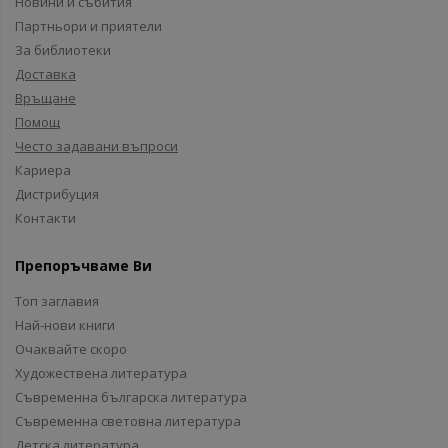
Новини и събития
Партньори и приятели
За библиотеки
Доставка
Връщане
Помощ
Често задавани въпроси
Кариера
Дистрибуция
Контакти
Препоръчваме Ви
Топ заглавия
Най-нови книги
Очаквайте скоро
Художествена литература
Съвременна българска литература
Съвременна световна литература
Детска литература