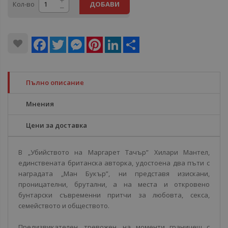
Кол-во
ДОБАВИ
Facebook
Twitter
Messenger
Pinterest
LinkedIn
Share
Пълно описание
Мнения
Цени за доставка
В „Убийството на Маргарет Тачър” Хилари Мантел,
единствената британска авторка, удостоена два пъти с
наградата „Ман Букър”, ни представя изискани,
проницателни, брутални, а на места и откровено
бунтарски съвременни притчи за любовта, секса,
семейството и обществото.
Предизвикателен, тревожен, на моменти граничещ с