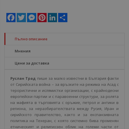
Facebook
Twitter
Messenger
Pinterest
LinkedIn
Share
Пълно описание
Мнения
Цени за доставка
Руслан Трад
пише за малко известни в България факти
от Сирийската война – за връзките на режима на Асад с
терористични и ислямистки организации, с крайнодесни
европейски партии и с паравоенни структури, за ролята
на мафията в търговията с оръжие, петрол и антики в
региона, за неразбирателствата между Русия, Иран и
сирийското правителство, както и за експанзивната
политика на Техеран, с която системно бива променян
етническият и религиозен облик на големи части от