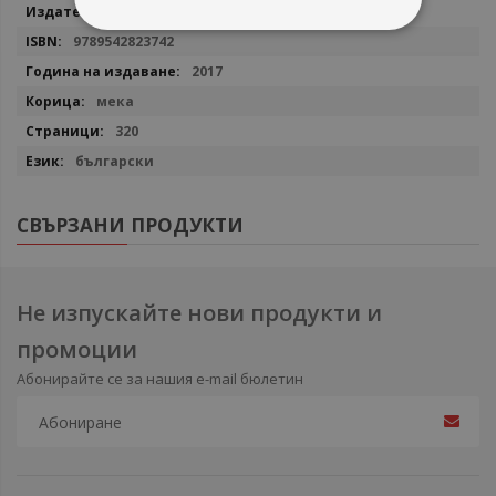
информация
Сиела
9789542823742
2017
мека
320
български
СВЪРЗАНИ ПРОДУКТИ
Не изпускайте нови продукти и
промоции
Абонирайте се за нашия e-mail бюлетин