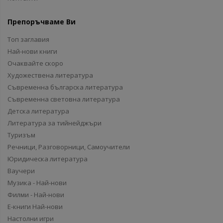
Препоръчваме Ви
Топ заглавия
Най-нови книги
Очаквайте скоро
Художествена литература
Съвременна българска литература
Съвременна световна литература
Детска литература
Литература за тийнейджъри
Туризъм
Речници, Разговорници, Самоучители
Юридическа литература
Ваучери
Музика - Най-нови
Филми - Най-нови
Е-книги Най-нови
Настолни игри