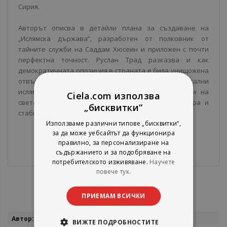
Сирия.
Авторът описва в детайли плана за създаване на
„Ислямска държава”, разработен от полковник от
тайните служби на Саддам Хюсеин и приложен с почти
перфектна точност. Руслан Трад разказва и как
демократичната опозиция в страната е била унищожена
отвътре, подменена, разбита и погълната от радикални
ислямистки групировки, за да бъдат предложени на
Ciela.com използва
света само две алтернативи за Сирия – диктатура и
„бисквитки“
стабилност или ислямизъм и хаос.
Използваме различни типове „бисквитки“,
за да може уебсайтът да функционира
правилно, за персонализиране на
съдържанието и за подобряване на
потребителското изживяване.
Научете
повече тук.
ПРИЕМАМ ВСИЧКИ
Повече
Руслан Трад
ВИЖТЕ ПОДРОБНОСТИТЕ