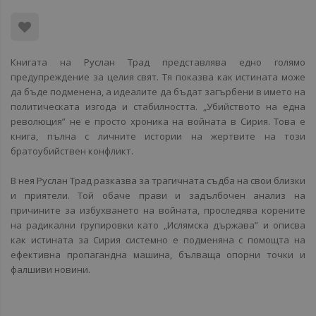
Книгата на Руслан Трад представлява едно голямо
предупреждение за целия свят. Тя показва как истината може
да бъде подменена, а идеалите да бъдат загърбени в името на
политическата изгода и стабилността. „Убийството на една
революция” не е просто хроника на войната в Сирия. Това е
книга, пълна с личните истории на жертвите на този
братоубийствен конфликт.
В нея Руслан Трад разказва за трагичната съдба на свои близки
и приятели. Той обаче прави и задълбочен анализ на
причините за избухването на войната, проследява корените
на радикални групировки като „Ислямска държава” и описва
как истината за Сирия системно е подменяна с помощта на
ефективна пропагандна машина, бълваща опорни точки и
фалшиви новини.