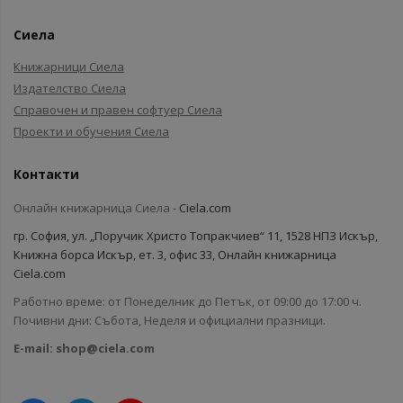
Сиела
Книжарници Сиела
Издателство Сиела
Справочен и правен софтуер Сиела
Проекти и обучения Сиела
Контакти
Онлайн книжарница Сиела -
Ciela.com
гр. София, ул. „Поручик Христо Топракчиев“ 11, 1528 НПЗ Искър,
Книжна борса Искър, ет. 3, офис 33, Онлайн книжарница
Ciela.com
Работно време: от Понеделник до Петък, от 09:00 до 17:00 ч.
Почивни дни: Събота, Неделя и официални празници.
E-mail:
shop@ciela.com