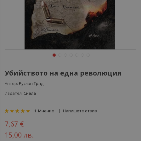
Убийството на една революция
Автор:
Руслан Трад
Издател:
Сиела
рейтинг:
1
Мнение
Напишете отзив
100
100
% of
7,67 €
15,00 лв.