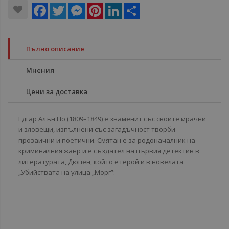
Facebook
Twitter
Messenger
Pinterest
LinkedIn
Share
Пълно описание
Мнения
Цени за доставка
Едгар Алън По (1809–1849) е знаменит със своите мрачни
и зловещи, изпълнени със загадъчност творби –
прозаични и поетични. Смятан е за родоначалник на
криминалния жанр и е създател на първия детектив в
литературатa, Дюпен, който е герой и в новелата
„Убийствата на улица „Морг”: