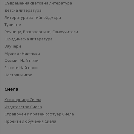
Съвременна световна литература
Детска литература
Литература за тийнейджъри
Туризъм
Речници, Разговорници, Самоучители
Юридическа литература
Ваучери
Музика - Най-нови
Филми - Най-нови
Е-книги Най-нови
Настолни игри
Сиела
Книжарници Сиела
Издателство Сиела
Справочен и правен софтуер Сиела
Проекти и обучения Сиела