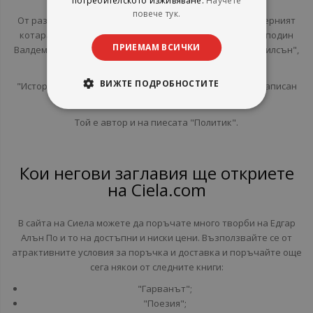
потребителското изживяване.
Научете
повече тук.
От разказите му се отличават "Овалният портрет", "Черният
котарак", "Златния бръмбар", „Истината в случая с господин
ПРИЕМАМ ВСИЧКИ
Валдемар", "Преждевременното погребение", "Уилям Уилсън",
"Маската на алената смърт".
ВИЖТЕ ПОДРОБНОСТИТЕ
"Историята на Артър Гордън Пим" е известен роман, написан
от По.
Той е автор и на пиесата "Политик".
Кои негови заглавия ще откриете
на Ciela.com
В сайта на Сиела можете да поръчате много творби на Едгар
Алън По и то на достъпни и ниски цени. Възползвайте се от
атрактивните условия за поръчка и доставка и поръчайте още
сега някои от следните книги:
"Гарванът";
"Поезия";