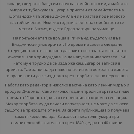
сираци, след като баща им напуска семейството им, а майката
умира от туберкулоза. Едгар е приютен от семейството на
шотландския търговец Джон Алън и израства под неговото
настойничество. Няколко години след това семейството се
мести в Англия, където Едгар завършва училище.
На по-късен етап се връща в Ричмънд, където учи във
Вирджинския университет. По време на своето следване
бъдещият писател започва да залита по хазарта и затъва в
дългове. Това принуждава По да напусне университета. Тъй
като му е трудно да се издържа сам, Едгар се записва в
армията. Там започва да пише по-активно и до края на живота
си прави опити да се издържа чрез творбите си, но неуспешно.
Работи като редактор в няколко вестника като Ивнинг Мирър и
Бродуей Джърнъл. Само няколко години преди смъртта си пише
поемата "Гарванът", която се превръща в огромна сензация.
Макар творбата му да печели популярност, не може да се каже
същото за приходите от нея. За своята публикация По получава
само няколко долара. За жалост, писателят умира при
съмнителни обстоятелства през 1849г., едва на 40 години.