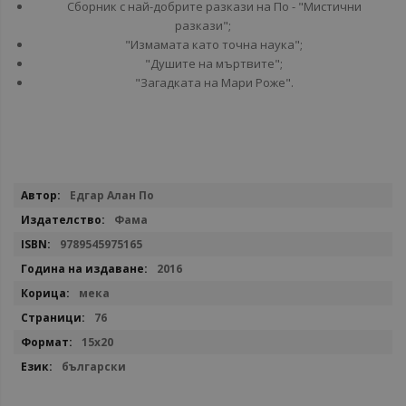
Сборник с най-добрите разкази на По - "Мистични
разкази";
"Измамата като точна наука";
"Душите на мъртвите";
"Загадката на Мари Роже".
Повече
Едгар Алан По
информация
Фама
9789545975165
2016
мека
76
15х20
български