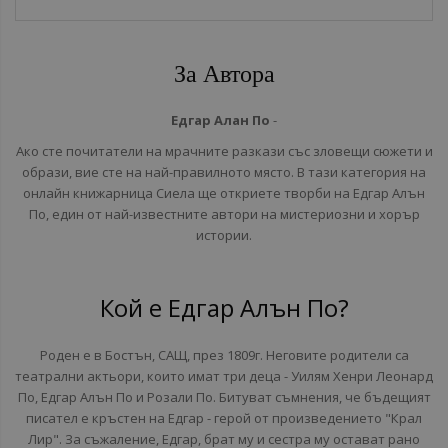
За Автора
Едгар Алан По
-
Ако сте почитатели на мрачните разкази със зловещи сюжети и
образи, вие сте на най-правилното място. В тази категория на
онлайн книжарница Сиела ще откриете творби на Едгар Алън
По, един от най-известните автори на мистериозни и хорър
истории.
Кой е Едгар Алън По?
Роден е в Бостън, САЩ, през 1809г. Неговите родители са
театрални актьори, които имат три деца - Уилям Хенри Леонард
По, Едгар Алън По и Розали По. Битуват съмнения, че бъдещият
писател е кръстен на Едгар - герой от произведението "Крал
Лир". За съжаление, Едгар, брат му и сестра му остават рано