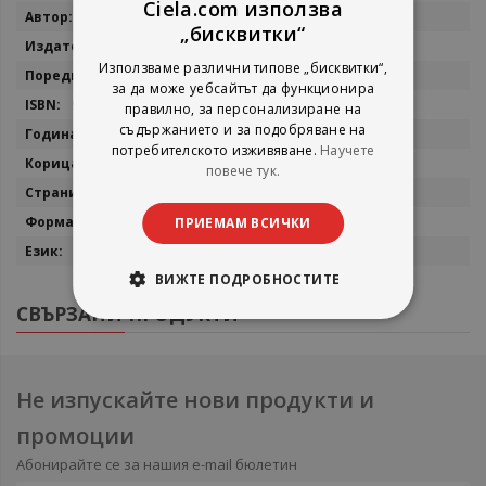
Ciela.com използва
Повече
Stephenie Meyer
„бисквитки“
информация
Little, Brown Book
Използваме различни типове „бисквитки“,
Twilight Saga
за да може уебсайтът да функционира
9781907410482
правилно, за персонализиране на
съдържанието и за подобряване на
2010
потребителското изживяване.
Научете
мека
повече тук.
434
13х20
ПРИЕМАМ ВСИЧКИ
английски
ВИЖТЕ ПОДРОБНОСТИТЕ
СВЪРЗАНИ ПРОДУКТИ
Не изпускайте нови продукти и
промоции
Абонирайте се за нашия e-mail бюлетин