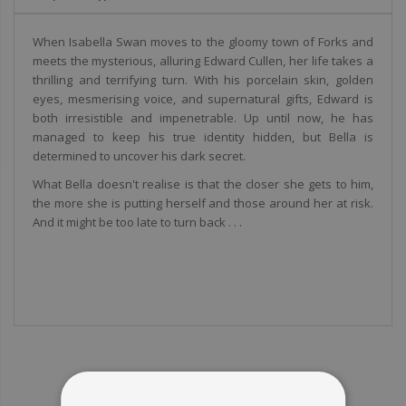
When Isabella Swan moves to the gloomy town of Forks and
meets the mysterious, alluring Edward Cullen, her life takes a
thrilling and terrifying turn. With his porcelain skin, golden
eyes, mesmerising voice, and supernatural gifts, Edward is
both irresistible and impenetrable. Up until now, he has
managed to keep his true identity hidden, but Bella is
determined to uncover his dark secret.
What Bella doesn't realise is that the closer she gets to him,
the more she is putting herself and those around her at risk.
And it might be too late to turn back . . .