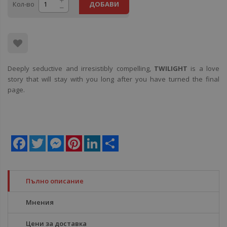
Кол-во
ДОБАВИ
Deeply seductive and irresistibly compelling,
TWILIGHT
is a love
story that will stay with you long after you have turned the final
page.
Facebook
Twitter
Messenger
Pinterest
LinkedIn
Share
Пълно описание
Мнения
Цени за доставка