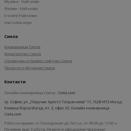
Музика - Най-нови
Филми - Най-нови
Е-книги Най-нови
Настолни игри
Сиела
Книжарници Сиела
Издателство Сиела
Справочен и правен софтуер Сиела
Проекти и обучения Сиела
Контакти
Онлайн книжарница Сиела -
Ciela.com
гр. София, ул. „Поручик Христо Топракчиев“ 11, 1528 НПЗ Искър,
Книжна борса Искър, ет. 3, офис 33, Онлайн книжарница
Ciela.com
Работно време: от Понеделник до Петък, от 09:00 до 17:00 ч.
Почивни дни: Събота, Неделя и официални празници.