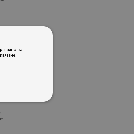
е, ще
равилно, за
ивяване.
тура
ска
я
е
е.