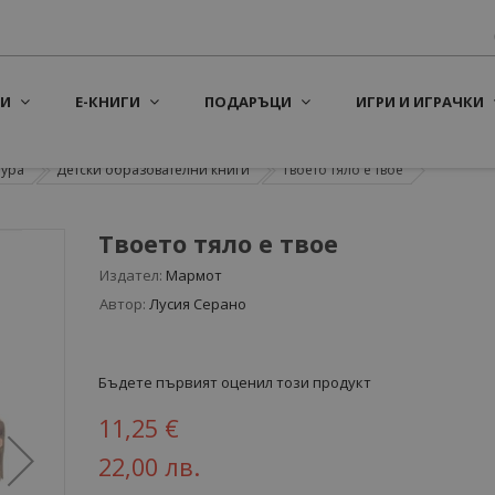
И
Е-КНИГИ
ПОДАРЪЦИ
ИГРИ И ИГРАЧКИ
тура
Детски образователни книги
Твоето тяло е твое
Твоето тяло е твое
Издател:
Мармот
Автор:
Лусия Серано
Бъдете първият оценил този продукт
11,25 €
22,00 лв.