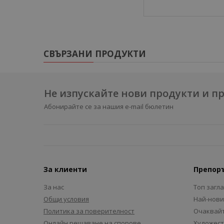
СВЪРЗАНИ ПРОДУКТИ
Не изпускайте нови продукти и 
Абонирайте се за нашия e-mail бюлетин
За клиенти
Препор
За нас
Топ загл
Общи условия
Най-нови
Политика за поверителност
Очаквайт
Онлайн решаване на спорове
Художест