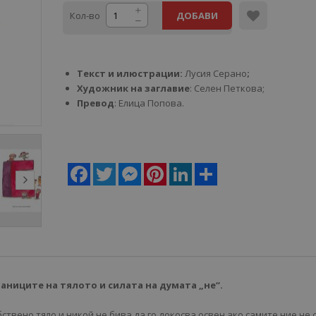
Кол-во
ДОБАВИ
Текст и илюстрации:
Лусия Серано
;
Художник на заглавие
: Селен Петкова;
Превод
: Елица Попова.
Facebook
Twitter
Messenger
Pinterest
LinkedIn
Share
раниците на тялото и силата на думата „не“.
бствено тяло и никой не бива да го докосва освен ако самите ние не 