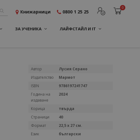
0
Книжарници
0800 1 25 25
ЗА УЧЕНИКА
ЛАЙФСТАЙЛ И IT
Повече
Автор
Лусия Серано
информация
Издателство
Мармот
ISBN
9786197241747
Година на
2024
издаване
Корица
твърда
Страници
40
Формат
22,5 х 27 см.
Език
български