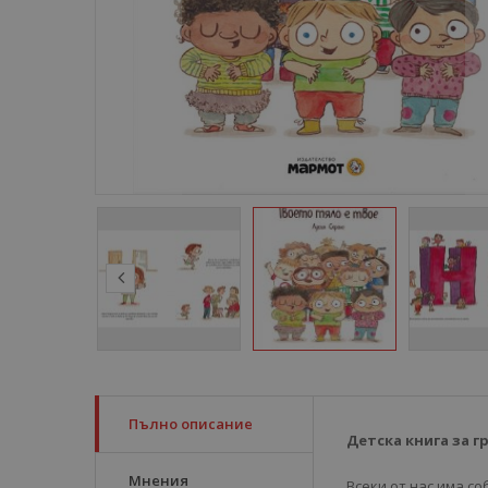
Пълно описание
Детска книга за г
Мнения
Всеки от нас има со