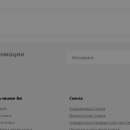
промоции
ъчваме Ви
Сиела
авия
Книжарници Сиела
 книги
Издателство Сиела
е скоро
Справочен и правен софтуер С
вена литература
Проекти и обучения Сиела