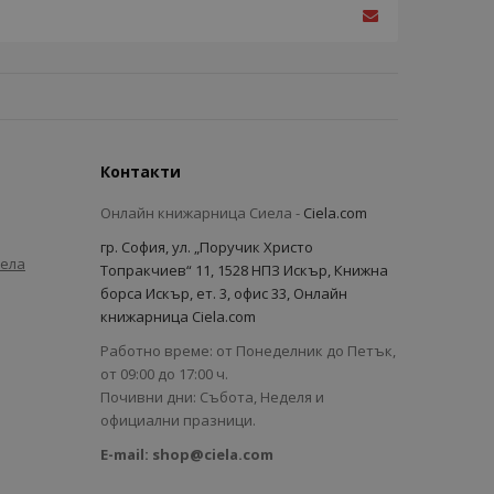
Контакти
Онлайн книжарница Сиела -
Ciela.com
гр. София, ул. „Поручик Христо
иела
Топракчиев“ 11, 1528 НПЗ Искър, Книжна
борса Искър, ет. 3, офис 33, Онлайн
книжарница Ciela.com
Работно време: от Понеделник до Петък,
от 09:00 до 17:00 ч.
Почивни дни: Събота, Неделя и
официални празници.
E-mail:
shop@ciela.com