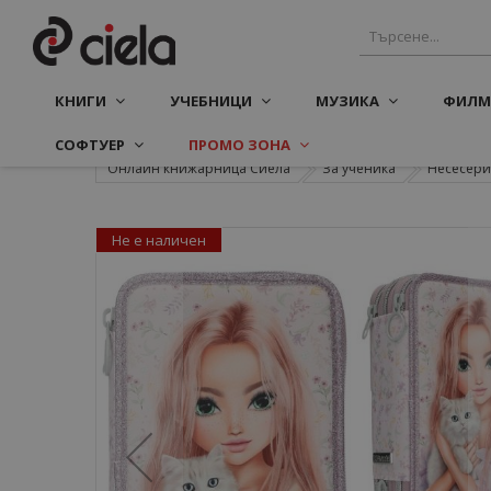
КНИГИ
УЧЕБНИЦИ
МУЗИКА
ФИЛМ
СОФТУЕР
ПРОМО ЗОНА
Онлайн книжарница Сиела
За ученика
Несесери
Не е наличен