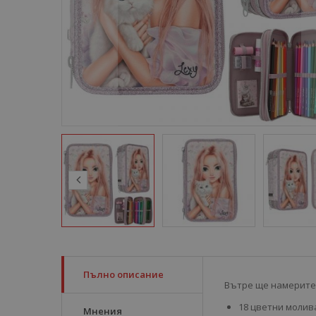
Пълно описание
Вътре ще намерите
18 цветни молив
Мнения