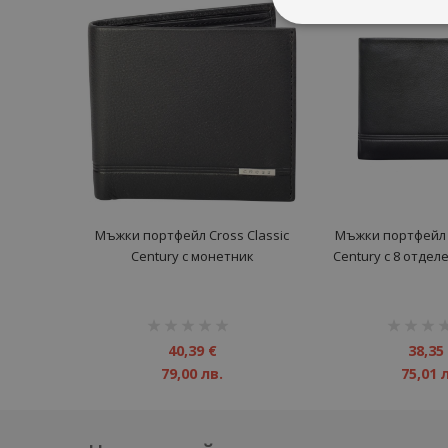
Mъжки портфейл Cross Classic
Мъжки портфейл C
Century с монетник
Century с 8 отдел
рейтинг:
рейтинг:
1%
1%
40,39 €
38,35
79,00 лв.
75,01 