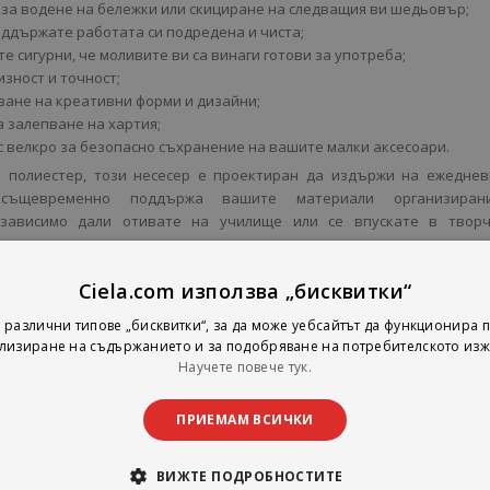
 за водене на бележки или скициране на следващия ви шедьовър;
поддържате работата си подредена и чиста;
сте сигурни, че моливите ви са винаги готови за употреба;
изност и точност;
ване на креативни форми и дизайни;
а залепване на хартия;
с велкро за безопасно съхранение на вашите малки аксесоари.
 полиестер, този несесер е проектиран да издържи на ежеднев
 същевременно поддържа вашите материали организира
езависимо дали отивате на училище или се впускате в творч
а, тази несесер за моливи е вашият надежден спътник, готов д
където и да сте.
Ciela.com използва „бисквитки“
 различни типове „бисквитки“, за да може уебсайтът да функционира п
лизиране на съдържанието и за подобряване на потребителското изж
Научете повече тук.
ПРИЕМАМ ВСИЧКИ
ВИЖТЕ ПОДРОБНОСТИТЕ