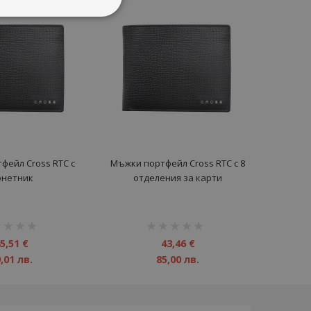
фейл Cross RTC с
Мъжки портфейл Cross RTC с 8
онетник
отделения за карти
инг:
рейтинг:
1%
5,51 €
43,46 €
,01 лв.
85,00 лв.