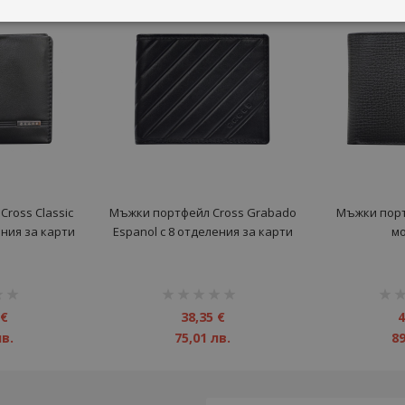
ross Classic
Мъжки портфейл Cross Grabado
Мъжки порт
ения за карти
Espanol с 8 отделения за карти
м
рейтинг:
рейт
1%
1%
 €
38,35 €
4
лв.
75,01 лв.
89