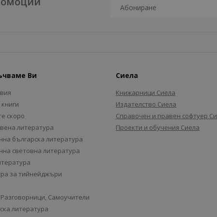
промоции
ъчваме Ви
Сиела
авия
Книжарници Сиела
 книги
Издателство Сиела
е скоро
Справочен и правен софтуер С
вена литература
Проекти и обучения Сиела
на българска литература
на световна литература
итература
ра за тийнейджъри
 Разговорници, Самоучители
ска литература