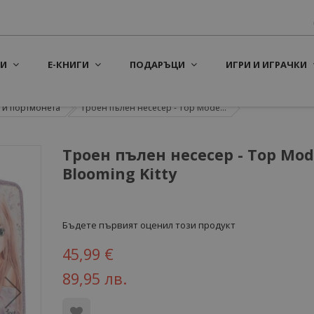
И
Е-КНИГИ
ПОДАРЪЦИ
ИГРИ И ИГРАЧКИ
 и портмонета
Троен пълен несесер - Top Mode...
Троен пълен несесер - Top Mode
Blooming Kitty
Бъдете първият оценил този продукт
45,99 €
89,95 лв.