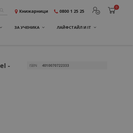
0
Книжарници
0800 1 25 25
ЗА УЧЕНИКА
ЛАЙФСТАЙЛ И IT
l -
Повече
ISBN
4010070722333
информация