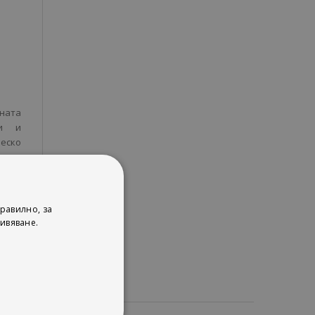
ната
ни и
еско
а се
равилно, за
ивяване.