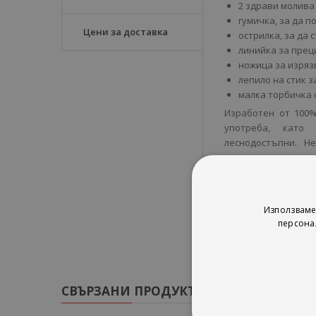
2 здрави молива
гумичка, за да 
Цени за доставка
острилка, за да 
линийка за прец
ножица за изряз
лепило на стик з
малка торбичка 
Изработен от 100%
употреба, като
леснодостъпни. Н
приключение у дом
втурне в действие, 
Използваме
персона
СВЪРЗАНИ ПРОДУКТИ