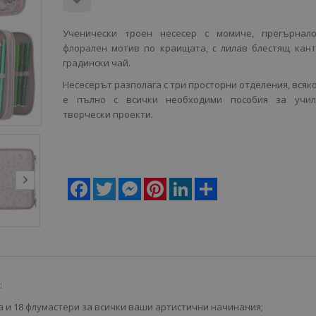
Ученически троен несесер с момиче, прегърнал
флорален мотив по краищата, с лилав блестящ кан
градински чай.
Несесерът разполага с три просторни отделения, всяко
е пълно с всички необходими пособия за учи
творчески проекти.
Facebook
Twitter
Messenger
Pinterest
LinkedIn
Share
:
а и 18 флумастери за всички ваши артистични начинания;