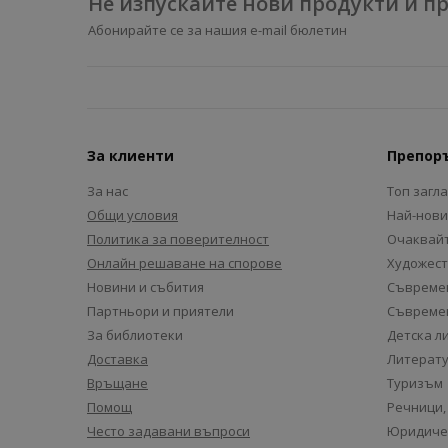
Не изпускайте нови продукти и 
Абонирайте се за нашия e-mail бюлетин
За клиенти
Препор
За нас
Топ загл
Общи условия
Най-нови
Политика за поверителност
Очаквайт
Онлайн решаване на спорове
Художест
Новини и събития
Съвремен
Партньори и приятели
Съвремен
За библиотеки
Детска л
Доставка
Литерату
Връщане
Туризъм
Помощ
Речници,
Често задавани въпроси
Юридиче