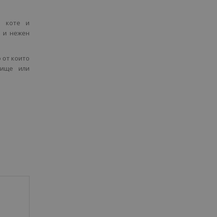
о коте и
т и нежен
 от които
лище или