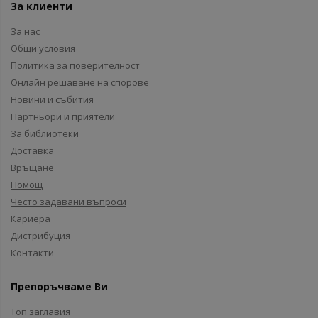
За клиенти
За нас
Общи условия
Политика за поверителност
Онлайн решаване на спорове
Новини и събития
Партньори и приятели
За библиотеки
Доставка
Връщане
Помощ
Често задавани въпроси
Кариера
Дистрибуция
Контакти
Препоръчваме Ви
Топ заглавия