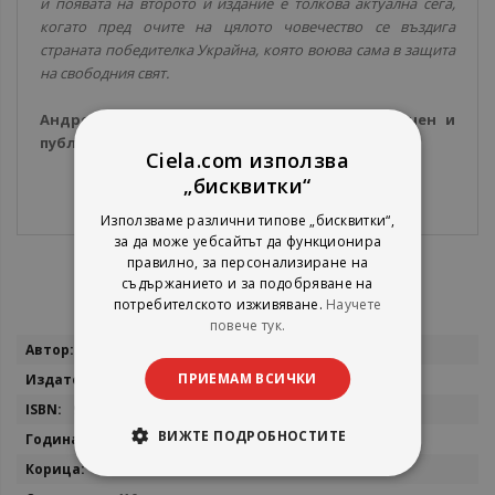
и появата на второто ѝ издание е толкова актуална сега,
когато пред очите на цялото човечество се въздига
страната победителка Украйна, която воюва сама в защита
на свободния свят.
Андрей Пионтковски, руски опозиционер, учен и
публицист
Ciela.com използва
„бисквитки“
Използваме различни типове „бисквитки“,
за да може уебсайтът да функционира
правилно, за персонализиране на
съдържанието и за подобряване на
потребителското изживяване.
Научете
повече тук.
Повече
Михаил Станчев, Юлий Фелщински
информация
ПРИЕМАМ ВСИЧКИ
Нов български университет
9786192332495
ВИЖТЕ ПОДРОБНОСТИТЕ
2023
мека