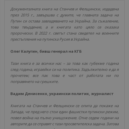
Документалната книга на Станчев и Фелщински, издадена
през 2015 г., завършва с думите, че главната задача на
Путин си остава завладяването на Украйна. За съжаление,
това твърдение, а и книгата като цяло се оказаха
пророчески. В 2022 г. светът стана свидетел на военните
престъпления на путинска Русия в Украйна.
Олег Калугин, бивш генерал на КГБ
Тази книга е за всички нас – за това как губехме година
след година, играейки си на политика. Задължително е да я
прочетем; все пак това е част от работата ни по
поправянето на грешките.
Вадим Денисенко, украински политик, журналист
Книгата на Станчев и Фелщински се опита да покаже на
Запада, че пред него стои един фашистки путински режим,
повел война на пълно унищожение. Отне седем години на
авторите да се справят с тази просветителска задача. Затова