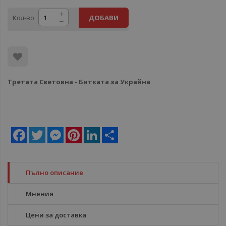
Кол-во
ДОБАВИ
Третата Световна - Битката за Украйна
Facebook
Twitter
Messenger
Pinterest
LinkedIn
Share
Пълно описание
Мнения
Цени за доставка