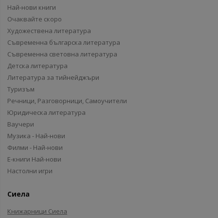
Най-нови книги
Очаквайте скоро
Художествена литература
Съвременна българска литература
Съвременна световна литература
Детска литература
Литература за тийнейджъри
Туризъм
Речници, Разговорници, Самоучители
Юридическа литература
Ваучери
Музика - Най-нови
Филми - Най-нови
Е-книги Най-нови
Настолни игри
Сиела
Книжарници Сиела