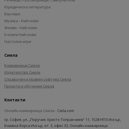
Речници, Разговорници, Самоучители
Юридическа литература
Ваучери
Музика - Най-нови
Филми - Най-нови
Е-книги Най-нови
Настолни игри
Сиела
Книжарници Сиела
Издателство Сиела
Справочен и правен софтуер Сиела
Проекти и обучения Сиела
Контакти
Онлайн книжарница Сиела -
Ciela.com
гр. София, ул. „Поручик Христо Топракчиев“ 11, 1528 НПЗ Искър,
Книжна борса Искър, ет. 3, офис 33, Онлайн книжарница