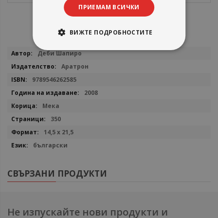
ПРИЕМАМ ВСИЧКИ
ВИЖТЕ ПОДРОБНОСТИТЕ
Повече
Деби Шапиро
информация
Аратрон
9789546262585
2008
Мекa
350
14,5 х 21,5
български
СВЪРЗАНИ ПРОДУКТИ
Не изпускайте нови продукти и