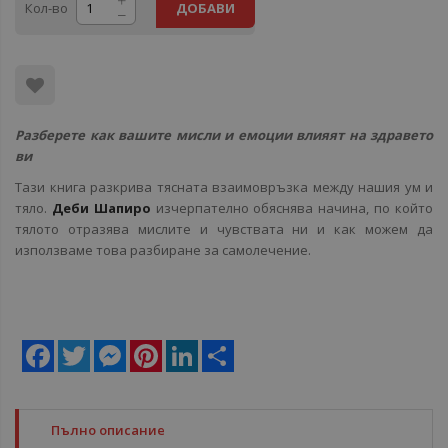
Кол-во
ДОБАВИ
Разберете как вашите мисли и емоции влияят на здравето
ви
Тази книга разкрива тясната взаимовръзка между нашия ум и
тяло.
Деби Шапиро
изчерпателно обяснява начина, по който
тялото отразява мислите и чувствата ни и как можем да
използваме това разбиране за самолечение.
Facebook
Twitter
Messenger
Pinterest
LinkedIn
Share
Пълно описание