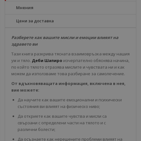
Мнения
Цени за доставка
Разберете как вашите мисли и емоции влияят на
здравето ви
Тази книга разкрива тясната взаимовръзка между нашия
ум и тяло.
Деби Шапиро
изчерпателно обяснява начина,
по който тялото отразява мислите и чувствата ни и как
можем да използваме това разбиране за самолечение.
От вдъхновяващата информация, включена в нея,
вие можете:
Да научите как вашите емоционални и психически
състояния ви влияят на физическо ниво;
Да откриете как вашите чувства и мисли са
свързани с определени части на тялото и с
различни болести;
Да осъзнаете как нерешените проблеми влияят на