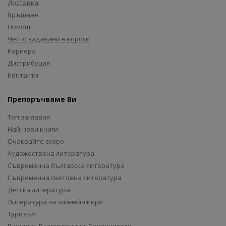
Доставка
Връщане
Помощ
Често задавани въпроси
Кариера
Дистрибуция
Контакти
Препоръчваме Ви
Топ заглавия
Най-нови книги
Очаквайте скоро
Художествена литература
Съвременна българска литература
Съвременна световна литература
Детска литература
Литература за тийнейджъри
Туризъм