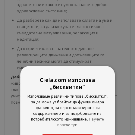
здравето ви и какво е нужно за вашето добро
здравословно състояние;
Да разберете как да използвате силата на ума и
сърцето си, за да излекувате тялото си чрез
съзидателна визуализация, релаксация и
медитация;
Да откриете как съзнателното дишане,
релаксиращите движения и допълващите ги
лечебни техники могат да стимулират
емоционалното и психическо изцеление.
Деби Шапиро
е посветила повече от 20 години от
Ciela.com използва
живота си в изучаване на йога, психология, езика на
„бисквитки“
тялото и будистка медитация. Тя е уважаван духовен
учител и автор на няколко книги, които задълбочават
Използваме различни типове „бисквитки“,
познанието за лечение чрез ума, сърцето и тялото.
за да може уебсайтът да функционира
правилно, за персонализиране на
съдържанието и за подобряване на
потребителското изживяване.
Научете
повече тук.