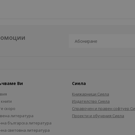
промоции
ъчваме Ви
Сиела
авия
Книжарници Сиела
 книги
Издателство Сиела
е скоро
Справочен и правен софтуер С
вена литература
Проекти и обучения Сиела
на българска литература
на световна литература