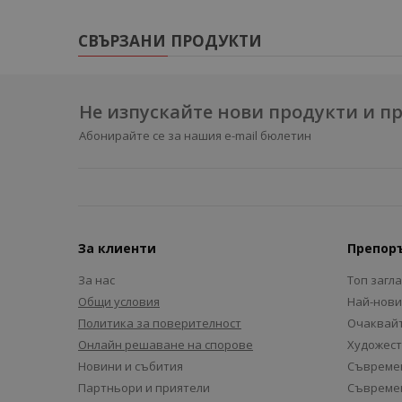
СВЪРЗАНИ ПРОДУКТИ
Не изпускайте нови продукти и 
Абонирайте се за нашия e-mail бюлетин
За клиенти
Препор
За нас
Топ загл
Общи условия
Най-нови
Политика за поверителност
Очаквайт
Онлайн решаване на спорове
Художест
Новини и събития
Съвремен
Партньори и приятели
Съвремен