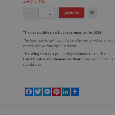
24,90 лв.
Кол-во
ДОБАВИ
The irresistible new hockey romance for 2024
The best way to gain confidence after years with the wron
lessons in love from my best friend.
The Wingman
is a pro hockey relationship coach romance
third book
in the
Vancouver Stor
m series
but can be 
standalone.
Facebook
Twitter
Messenger
Pinterest
LinkedIn
Share