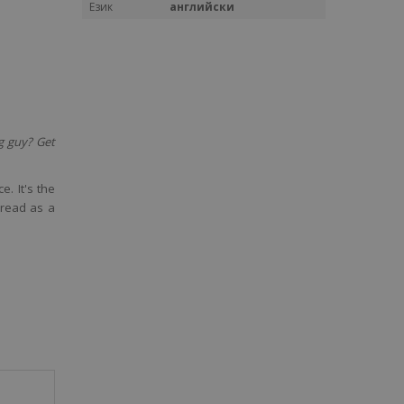
Език
английски
g guy? Get
. It's the
read as a