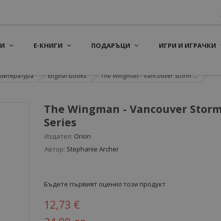
И
Е-КНИГИ
ПОДАРЪЦИ
ИГРИ И ИГРАЧКИ
литература
English books
The Wingman - Vancouver Storm ...
The Wingman - Vancouver Stor
Series
Издател:
Orion
Автор:
Stephanie Archer
Бъдете първият оценил този продукт
12,73 €