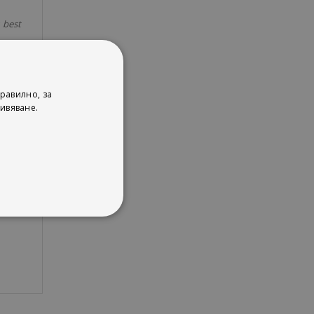
 best
y new
равилно, за
s and
ивяване.
other
uver