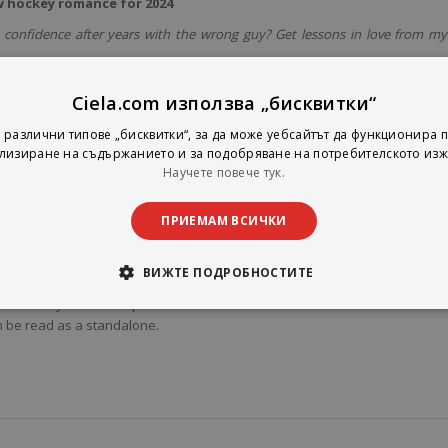
ew hockey romance for 2024
 confidence after years with the wrong guy? Get lessons in love from my
 hottest defenseman in pro hockey, my confident best friend, and m
Ciela.com използва „бисквитки“
 различни типове „бисквитки“, за да може уебсайтът да функционира п
a player, but convinces me to practice with him... and our flirting lesson
лизиране на съдържанието и за подобряване на потребителското изж
the bounds of friendship.
Научете повече тук.
 stuff he's always avoided? He doesn't seem to mind it anymore.
ПРИЕМАМ ВСИЧКИ
being a player is no attachments, but when Hayden sees me picking up 
ough that I wonder...
ВИЖТЕ ПОДРОБНОСТИТЕ
een waiting for me all along.
pro hockey relationship coach romance. It's the
third book
in the
Vanco
 be read as a standalone.