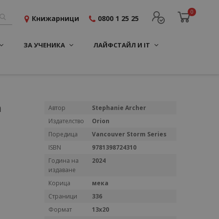
0
Книжарници
0800 1 25 25
ЗА УЧЕНИКА
ЛАЙФСТАЙЛ И IT
m
Повече
Автор
Stephanie Archer
информация
Издателство
Orion
Поредица
Vancouver Storm Series
ISBN
9781398724310
Година на
2024
издаване
Корица
мека
Страници
336
Формат
13x20