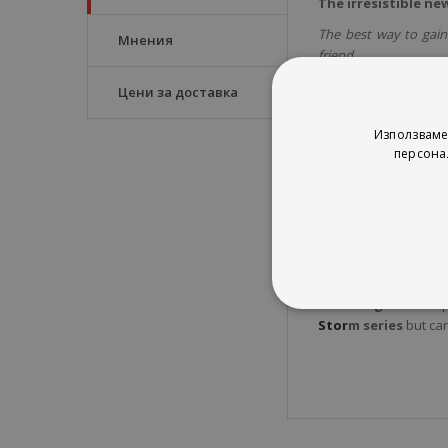
The irresistible n
The best way to gain
Мнения
friend.
Hayden Owens is the
Цени за доставка
dating coach.
Използваме
He'll teach me to be 
персона
practice kisses push 
All that relationship
Rule number one of 
guys, he's jealous en
Maybe my wingman's b
The Wingman
is a 
Stor
m series
but can