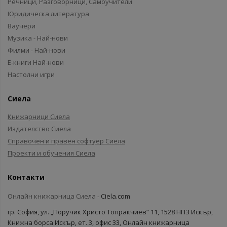
Речници, Разговорници, Самоучители
Юридическа литература
Ваучери
Музика - Най-нови
Филми - Най-нови
Е-книги Най-нови
Настолни игри
Сиела
Книжарници Сиела
Издателство Сиела
Справочен и правен софтуер Сиела
Проекти и обучения Сиела
Контакти
Онлайн книжарница Сиела -
Ciela.com
гр. София, ул. „Поручик Христо Топракчиев“ 11, 1528 НПЗ Искър,
Книжна борса Искър, ет. 3, офис 33, Онлайн книжарница