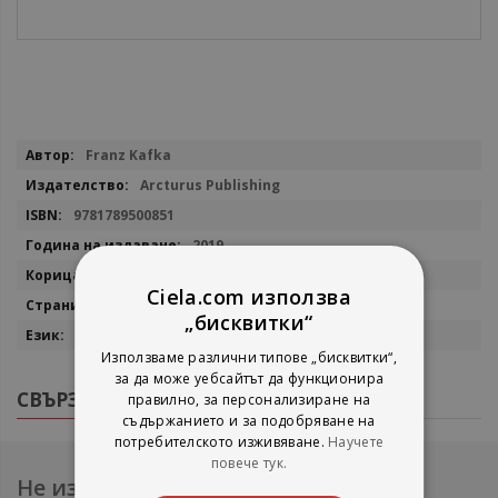
Повече
Franz Kafka
информация
Arcturus Publishing
9781789500851
2019
мека
Ciela.com използва
208
„бисквитки“
английски
Използваме различни типове „бисквитки“,
за да може уебсайтът да функционира
СВЪРЗАНИ ПРОДУКТИ
правилно, за персонализиране на
съдържанието и за подобряване на
потребителското изживяване.
Научете
повече тук.
Не изпускайте нови продукти и