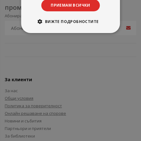
ПРИЕМАМ ВСИЧКИ
промоции
Абонирайте се за нашия e-mail бюлетин
ВИЖТЕ ПОДРОБНОСТИТЕ
За клиенти
За нас
Общи условия
Политика за поверителност
Онлайн решаване на спорове
Новини и събития
Партньори и приятели
За библиотеки