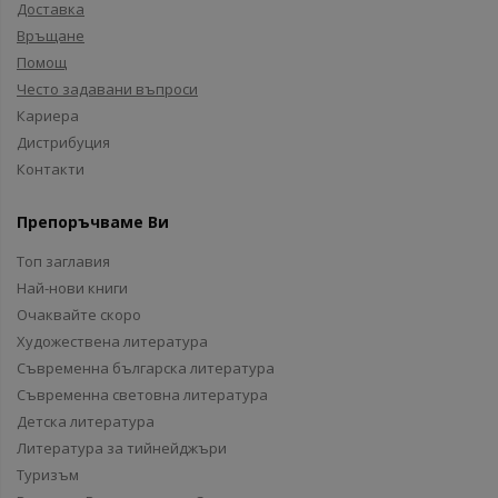
Доставка
Връщане
Помощ
Често задавани въпроси
Кариера
Дистрибуция
Контакти
Препоръчваме Ви
Топ заглавия
Най-нови книги
Очаквайте скоро
Художествена литература
Съвременна българска литература
Съвременна световна литература
Детска литература
Литература за тийнейджъри
Туризъм