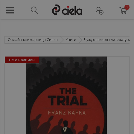
0
Онлайн книжарница Сиела
Книги
Чуждоезикова литература
Не е наличен