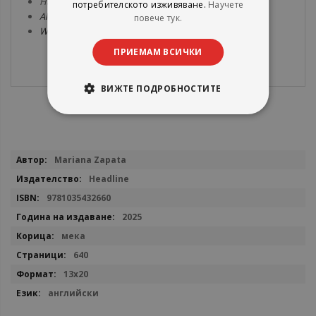
Hands Down;
потребителското изживяване.
Научете
All Rhodes Lead Here;
повече тук.
When Gracie Met The Grump.
ПРИЕМАМ ВСИЧКИ
ВИЖТЕ ПОДРОБНОСТИТЕ
Повече
Mariana Zapata
информация
Headline
9781035432660
2025
мека
640
13x20
английски