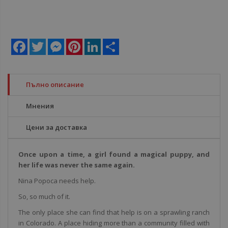
Facebook
Twitter
Messenger
Pinterest
LinkedIn
Share
Пълно описание
Мнения
Цени за доставка
Once upon a time, a girl found a magical puppy, and
her life was never the same again.
Nina Popoca needs help.
So, so much of it.
The only place she can find that help is on a sprawling ranch
in Colorado. A place hiding more than a community filled with