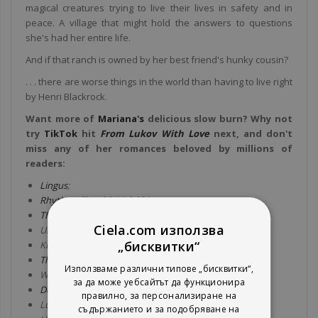
magical creatures trying to live their lives in safety and in
peace. A village that might hold the answers to questions
she's had her entire life.
And if that ranch is owned by her best friend's hunky cousin?
. . . there are worse things in the world than having to live right
by Henri Blackrock.
Want more of
Mariana's
delicious slow burn? Why not
try
TikTok
hit
From Lukov With Love
next, and don't
miss any of her romances beloved by millions of
readers:
Lingus
;
Rhythm, Chord & Malykhin;
The Best Thing;
Ciela.com използва
Under Locke;
„бисквитки“
Kulti;
The Wall of Winnipeg and Me;
Използваме различни типове „бисквитки“,
Wait for It;
за да може уебсайтът да функционира
Dear Aaron;
правилно, за персонализиране на
Luna and the Lie;
съдържанието и за подобряване на