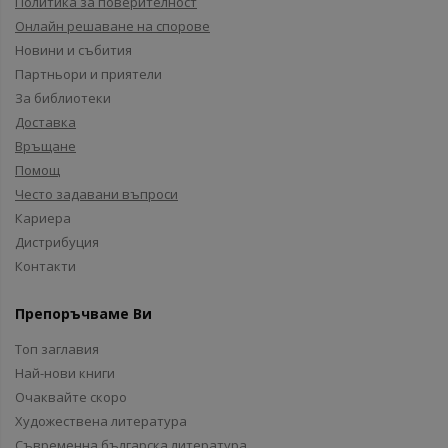
Политика за поверителност
Онлайн решаване на спорове
Новини и събития
Партньори и приятели
За библиотеки
Доставка
Връщане
Помощ
Често задавани въпроси
Кариера
Дистрибуция
Контакти
Препоръчваме Ви
Топ заглавия
Най-нови книги
Очаквайте скоро
Художествена литература
Съвременна българска литература