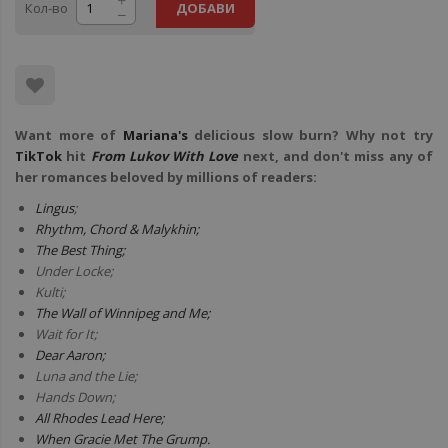
Кол-во
ДОБАВИ
Want more of
Mariana's
delicious slow burn? Why not try
TikTok
hit
From Lukov With Love
next, and don't miss any of
her romances beloved by millions of readers:
Lingus
;
Rhythm, Chord & Malykhin;
The Best Thing;
Under Locke;
Kulti;
The Wall of Winnipeg and Me;
Wait for It;
Dear Aaron;
Luna and the Lie;
Hands Down;
All Rhodes Lead Here;
When Gracie Met The Grump.