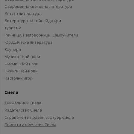
Съвременна световна литература
Детска литература
Литература за тийнейджъри
Туризъм
Речници, Разговорници, Самоучители
Юридическа литература
Ваучери
Музика - Най-нови
Филми - Най-нови
Е-книги Най-нови
Настолни игри
Сиела
Книжарници Сиела
Издателство Сиела
Справочен и правен софтуер Сиела
Проекти и обучения Сиела