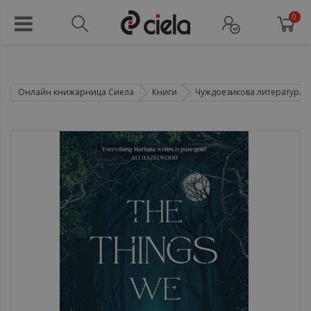
0
Онлайн книжарница Сиела
Книги
Чуждоезикова литература