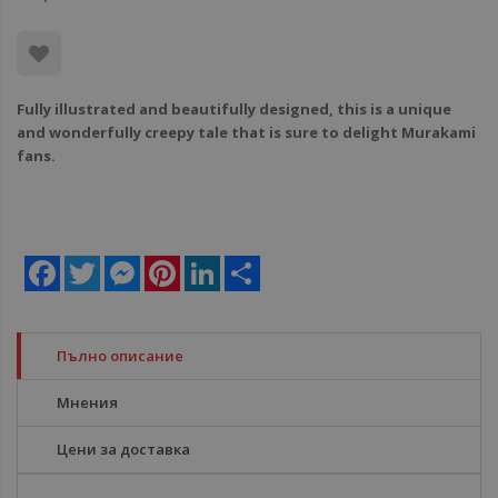
Fully illustrated and beautifully designed, this is a unique
and wonderfully creepy tale that is sure to delight Murakami
fans.
Facebook
Twitter
Messenger
Pinterest
LinkedIn
Share
Пълно описание
Мнения
Цени за доставка