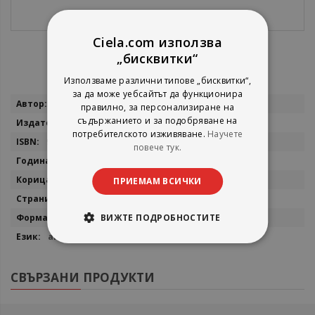
Ciela.com използва
„бисквитки“
Използваме различни типове „бисквитки“,
за да може уебсайтът да функционира
Повече
Haruki Murakami
правилно, за персонализиране на
информация
съдържанието и за подобряване на
Harvill Secker
потребителското изживяване.
Научете
9781846559211
повече тук.
2014
твърда
ПРИЕМАМ ВСИЧКИ
88
13,5 х 20,5 см.
ВИЖТЕ ПОДРОБНОСТИТЕ
английски
СВЪРЗАНИ ПРОДУКТИ