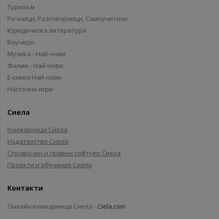
Туризъм
Речници, Разговорници, Самоучители
Юридическа литература
Ваучери
Музика - Най-нови
Филми - Най-нови
Е-книги Най-нови
Настолни игри
Сиела
Книжарници Сиела
Издателство Сиела
Справочен и правен софтуер Сиела
Проекти и обучения Сиела
Контакти
Онлайн книжарница Сиела -
Ciela.com