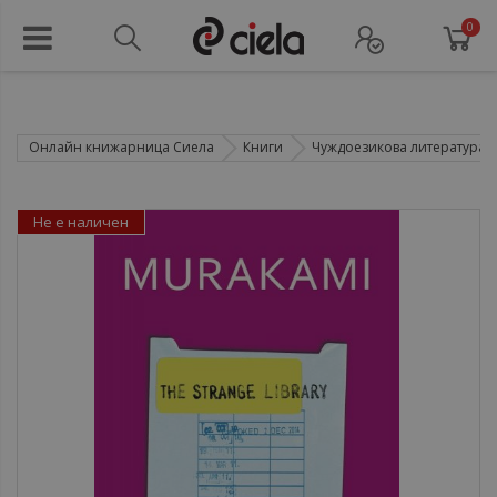
0
Онлайн книжарница Сиела
Книги
Чуждоезикова литература
Не е наличен