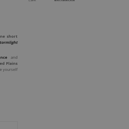
one short
tormlight
nce
and
ed Plains
se yourself