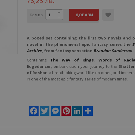
78,23 лв.
Кол-во
ДОБАВИ
A boxed set containing the first two novels and 
novel in the phenomenal epic fantasy series the
S
Archive
, from fantasy sensation
Brandon Sanderson
.
Containing
The Way of Kings
,
Words of Radia
Edgedancer,
embark upon your journey to the
Shatter
of Roshar
, a breathtaking world like no other, and immer
in one of the most epic fantasy series of modern times.
Facebook
Twitter
Messenger
Pinterest
LinkedIn
Share