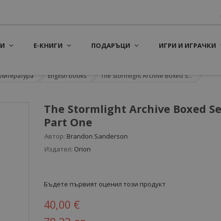
И
Е-КНИГИ
ПОДАРЪЦИ
ИГРИ И ИГРАЧКИ
литература
English books
The Stormlight Archive Boxed S...
The Stormlight Archive Boxed Se
Part One
Автор:
Brandon Sanderson
Издател:
Orion
Бъдете първият оценил този продукт
40,00 €