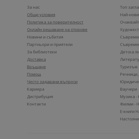
За нас
Топ загл
Общи условия
Най-нови
Политика за поверителност
Очаквайт
Онлайн решаване на спорове
Художест
Новини и събития
Съвремен
Партньори и приятели
Съвремен
За библиотеки
Детска л
Доставка
Литерату
Връщане
Туризъм
Помощ
Речници,
Често задавани въпроси
Юридиче
Кариера
Ваучери
Дистрибуция
Музика -
Контакти
Филми - 
Е-книги 
Настолни