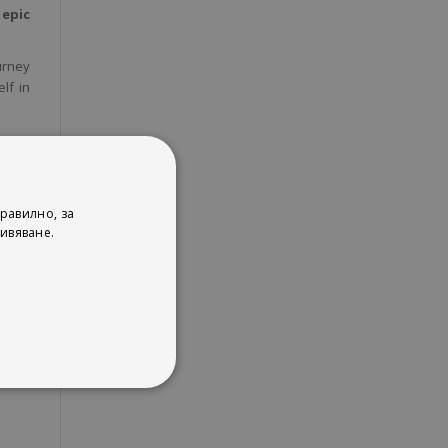
 epic
urney
lf in
равилно, за
ивяване.