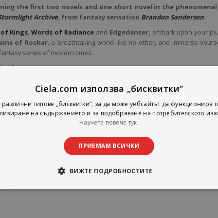
ning the first two novels and one short novel in the phenomenal
Stormlight Archive
, from fantasy sensation
Brandon Sanderson
.
of Kings
,
Words of Radiance
and
Edgedancer,
embark upon your jo
ains of Roshar
, a breathtaking world like no other, and immerse yourse
fantasy series of modern times.
Sanderson
:
Ciela.com използва „бисквитки“
hive
;
 различни типове „бисквитки“, за да може уебсайтът да функционира п
лизиране на съдържанието и за подобряване на потребителското изж
e
;
Научете повече тук.
la);
ПРИЕМАМ ВСИЧКИ
ВИЖТЕ ПОДРОБНОСТИТЕ
ion;