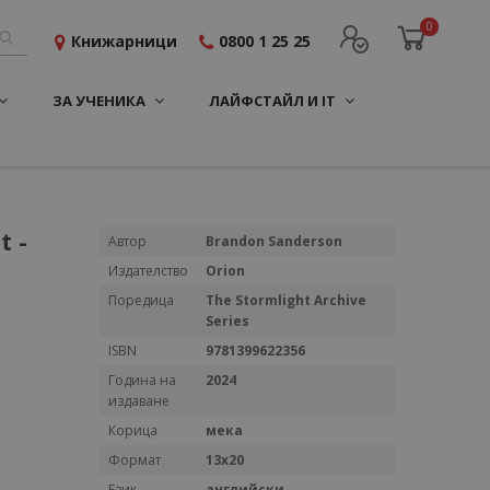
0
Книжарници
0800 1 25 25
ЗА УЧЕНИКА
ЛАЙФСТАЙЛ И IT
t -
Повече
Автор
Brandon Sanderson
информация
Издателство
Orion
Поредица
The Stormlight Archive
Series
ISBN
9781399622356
Година на
2024
издаване
Корица
мека
Формат
13x20
Език
английски