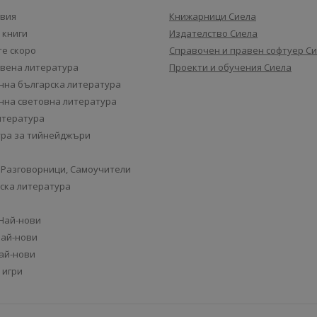
авия
Книжарници Сиела
 книги
Издателство Сиела
е скоро
Справочен и правен софтуер С
вена литература
Проекти и обучения Сиела
на българска литература
на световна литература
итература
ра за тийнейджъри
 Разговорници, Самоучители
ска литература
 Най-нови
Най-нови
Най-нови
 игри