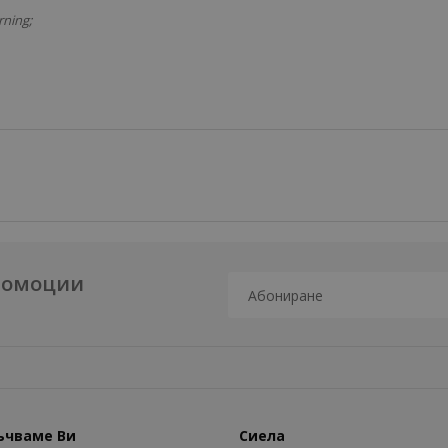
ning;
промоции
ъчваме Ви
Сиела