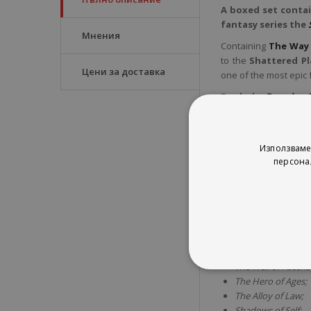
A boxed set contai
fantasy series the
Мнения
Containing
The Way 
to the
Shattered Pl
Цени за доставка
one of the most epic 
Books by
Brandon 
The Cosmere:
The Stormlight Arc
Използваме
The Way of Kings
;
персона
Words of Radianc
Edgedancer
(Novel
Oathbringer
;
Rhythm of War
.
The Mistborn Saga
:
Mistborn;
The Well of Ascens
The Hero of Ages;
The Alloy of Law;
Shadows of Self;