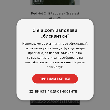
Red Hot Chili Peppers ‎- Greatest
Hits - CD
Ciela.com използва
рейтинг:
„бисквитки“
1%
9,71 €
Използваме различни типове „бисквитки“,
18,99 лв.
за да може уебсайтът да функционира
правилно, за персонализиране на
съдържанието и за подобряване на
потребителското изживяване.
Научете
повече тук.
ПРИЕМАМ ВСИЧКИ
ВИЖТЕ ПОДРОБНОСТИТЕ