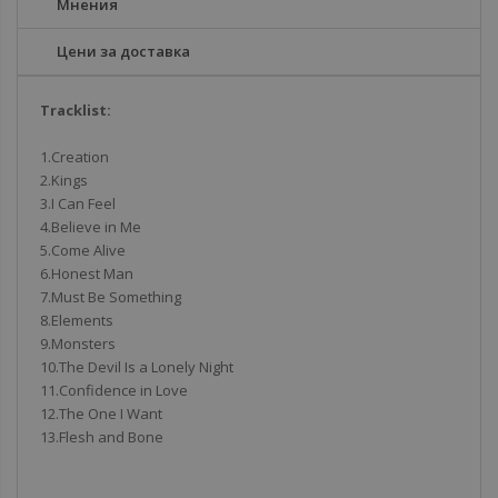
Мнения
Цени за доставка
Tracklist:
1.Creation
2.Kings
3.I Can Feel
4.Believe in Me
5.Come Alive
6.Honest Man
7.Must Be Something
8.Elements
9.Monsters
10.The Devil Is a Lonely Night
11.Confidence in Love
12.The One I Want
13.Flesh and Bone