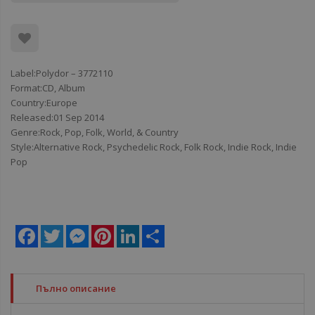
Label:Polydor ‎– 3772110
Format:CD, Album
Country:Europe
Released:01 Sep 2014
Genre:Rock, Pop, Folk, World, & Country
Style:Alternative Rock, Psychedelic Rock, Folk Rock, Indie Rock, Indie
Pop
Facebook
Twitter
Messenger
Pinterest
LinkedIn
Share
Пълно описание