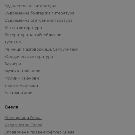
Художествена литература
Съвременна българска литература
Съвременна световна литература
Детска литература
Литература за тийнейджъри
Туризъм
Речници, Разговорници, Самоучители
Юридическа литература
Ваучери
Музика - Най-нови
Филми - Най-нови
Е-книги Най-нови
Настолни игри
Сиела
Книжарници Сиела
Издателство Сиела
Справочен и правен софтуер Сиела