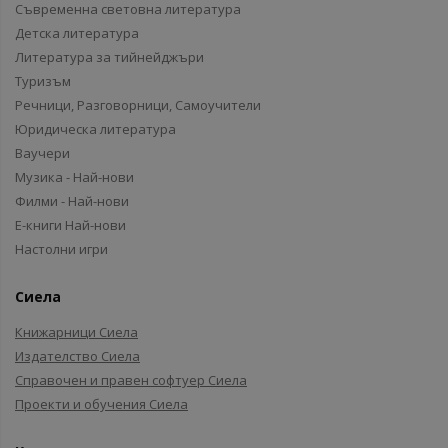
Съвременна световна литература
Детска литература
Литература за тийнейджъри
Туризъм
Речници, Разговорници, Самоучители
Юридическа литература
Ваучери
Музика - Най-нови
Филми - Най-нови
Е-книги Най-нови
Настолни игри
Сиела
Книжарници Сиела
Издателство Сиела
Справочен и правен софтуер Сиела
Проекти и обучения Сиела