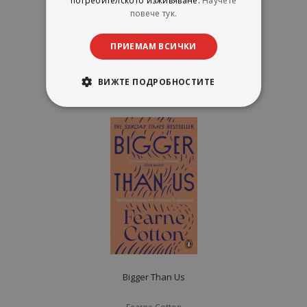
потребителското изживяване.
Научете
Need to Matter More Than Peers
повече тук.
Gabor Mate and Gordon Neufeld
Ebury Publishing
ПРИЕМАМ ВСИЧКИ
рейтинг:
1%
17,84 €
ВИЖТЕ ПОДРОБНОСТИТЕ
34,89 лв.
Bigger Than Us