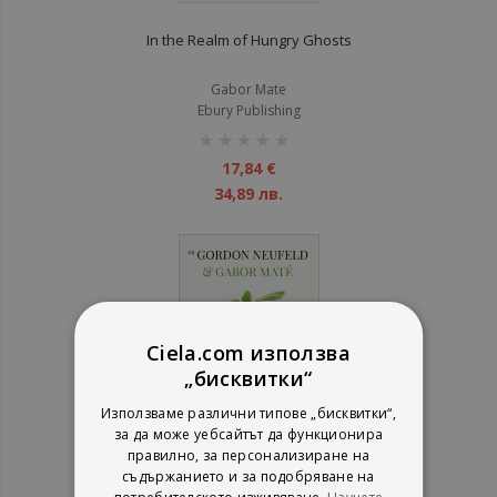
In the Realm of Hungry Ghosts
Gabor Mate
Ebury Publishing
рейтинг:
1%
17,84 €
34,89 лв.
Ciela.com използва
„бисквитки“
Използваме различни типове „бисквитки“,
за да може уебсайтът да функционира
правилно, за персонализиране на
съдържанието и за подобряване на
Hold on to Your Kids - Why Parents