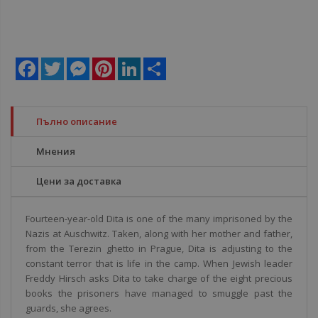
Facebook
Twitter
Messenger
Pinterest
LinkedIn
Share
Пълно описание
Мнения
Цени за доставка
Fourteen-year-old Dita is one of the many imprisoned by the
Nazis at Auschwitz. Taken, along with her mother and father,
from the Terezin ghetto in Prague, Dita is adjusting to the
constant terror that is life in the camp. When Jewish leader
Freddy Hirsch asks Dita to take charge of the eight precious
books the prisoners have managed to smuggle past the
guards, she agrees.