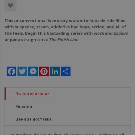
This unconventional love story is a white-knuckle ride filled
with suspense, steam, addictive bad boys, action, and All of
the feels. Begin this bestselling series with
Flock
and
Exodus
,
or jump straight into
The Finish Line
.
Facebook
Twitter
Messenger
Pinterest
LinkedIn
Share
Пълно описание
Мнения
Цени за доставка