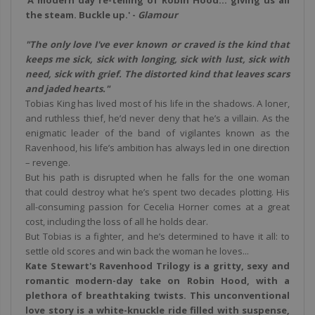
'A modern day re-telling of Robin Hood... giving us all
the steam. Buckle up.' -
Glamour
"The only love I've ever known or craved is the kind that
keeps me sick, sick with longing, sick with lust, sick with
need, sick with grief. The distorted kind that leaves scars
and jaded hearts."
Tobias King has lived most of his life in the shadows. A loner,
and ruthless thief, he’d never deny that he’s a villain. As the
enigmatic leader of the band of vigilantes known as the
Ravenhood, his life’s ambition has always led in one direction
– revenge.
But his path is disrupted when he falls for the one woman
that could destroy what he’s spent two decades plotting. His
all-consuming passion for Cecelia Horner comes at a great
cost, including the loss of all he holds dear.
But Tobias is a fighter, and he’s determined to have it all: to
settle old scores and win back the woman he loves...
Kate Stewart's Ravenhood Trilogy is a gritty, sexy and
romantic modern-day take on Robin Hood, with a
plethora of breathtaking twists. This unconventional
love story is a white-knuckle ride filled with suspense,