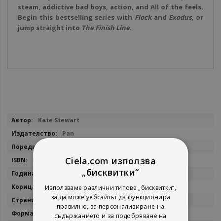
steam, addictive bad boys, action, and All of the feels.
Begin this bestselling series with
Flock
and
Exodus
, or
jump straight into
The Finish Line
.
Повече
Kate Stewart
информация
Pan
The Ravenhood
Ciela.com използва
9781035013524
„бисквитки“
2023
мека
Използваме различни типове „бисквитки“,
за да може уебсайтът да функционира
560
правилно, за персонализиране на
13 х 19,8 см.
съдържанието и за подобряване на