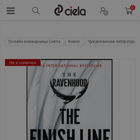
0
Онлайн книжарница Сиела
Книги
Чуждоезикова литература
Не е наличен