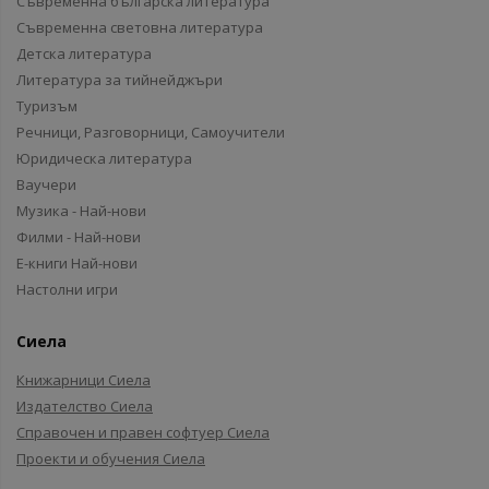
Съвременна българска литература
Съвременна световна литература
Детска литература
Литература за тийнейджъри
Туризъм
Речници, Разговорници, Самоучители
Юридическа литература
Ваучери
Музика - Най-нови
Филми - Най-нови
Е-книги Най-нови
Настолни игри
Сиела
Книжарници Сиела
Издателство Сиела
Справочен и правен софтуер Сиела
Проекти и обучения Сиела