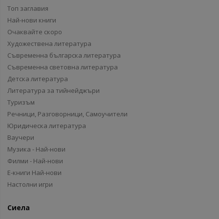
Топ заглавия
Най-нови книги
Очаквайте скоро
Художествена литература
Съвременна българска литература
Съвременна световна литература
Детска литература
Литература за тийнейджъри
Туризъм
Речници, Разговорници, Самоучители
Юридическа литература
Ваучери
Музика - Най-нови
Филми - Най-нови
Е-книги Най-нови
Настолни игри
Сиела