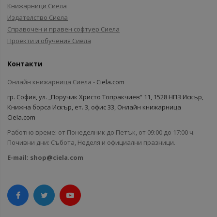
Книжарници Сиела
Издателство Сиела
Справочен и правен софтуер Сиела
Проекти и обучения Сиела
Контакти
Онлайн книжарница Сиела -
Ciela.com
гр. София, ул. „Поручик Христо Топракчиев“ 11, 1528 НПЗ Искър,
Книжна борса Искър, ет. 3, офис 33, Онлайн книжарница
Ciela.com
Работно време: от Понеделник до Петък, от 09:00 до 17:00 ч.
Почивни дни: Събота, Неделя и официални празници.
E-mail:
shop@ciela.com