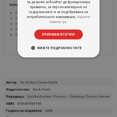
за да може уебсайтът да функционира
Other titles in the series include
:
правилно, за персонализиране на
съдържанието и за подобряване на
The Complete Grimm’s Fairy Tales;
потребителското изживяване.
Научете
The Complete Sherlock Holmes;
повече тук.
The Complete Tales & Poems of Edgar Allan Poe;
The Complete Tales of H.P. Lovecraft;
ПРИЕМАМ ВСИЧКИ
The Complete Works of William Shakespeare.
ВИЖТЕ ПОДРОБНОСТИТЕ
Повече
Sir Arthur Conan Doyle
информация
Rock Point
Knickerbocker Classics - Timeless Classics Series
9781631067198
2020