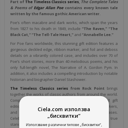
Part of
The Timeless Classics series
,
The Complete Tales
& Poems of
Edgar Allan Poe
contains every known tale
written by the famous gothic American writer.
Poe’s often macabre and dark works, which span the years
from 1827 to his death in 1849, include
“The Raven,” “The
Black Cat,” “The Tell-Tale Heart,”
and
“Annabelle Lee.”
For Poe fans worldwide, this stunning gift edition features a
gorgeous deckled edge, ribbon marker, and foil and deboss
details on a vibrantly colored case, and includes over 70 of
Poe’s short stories, more than 40 melodious poems, and his
only full-length novel, The Narrative of A. Gordon Pym. In
addition, it also includes a compelling introduction by notable
historian and biographer Daniel Stashower.
The Timeless Classics series
from Rock Point
brings
together the works of classic authors from around the world.
Complete and unabridged, these elegantly designed gift
editions feature luxe, patterned endpapers, ribbon markers,
Ciela.com използва
and foil and deboss details on vibrantly colored cases.
„бисквитки“
Celebrate these beloved works of literature as true
standouts in your personal library collection.
Използваме различни типове „бисквитки“,