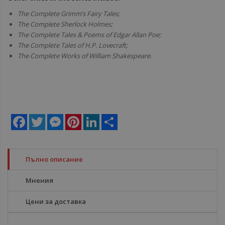
The Complete Grimm’s Fairy Tales;
The Complete Sherlock Holmes;
The Complete Tales & Poems of Edgar Allan Poe;
The Complete Tales of H.P. Lovecraft;
The Complete Works of William Shakespeare.
Facebook
Twitter
Messenger
Pinterest
LinkedIn
Share
Пълно описание
Мнения
Цени за доставка