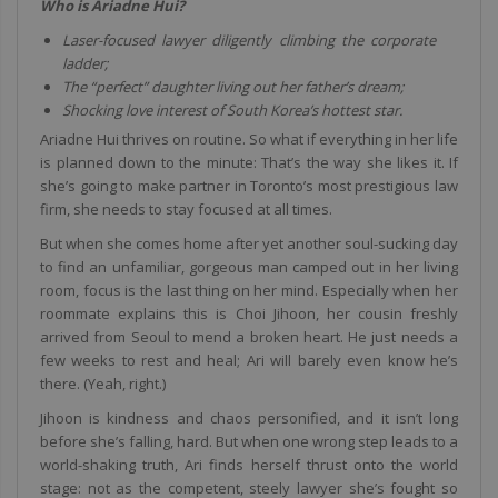
Who is Ariadne Hui?
Laser-focused lawyer diligently climbing the corporate
ladder;
The “perfect” daughter living out her father’s dream;
Shocking love interest of South Korea’s hottest star.
Ariadne Hui thrives on routine. So what if everything in her life
is planned down to the minute: That’s the way she likes it. If
she’s going to make partner in Toronto’s most prestigious law
firm, she needs to stay focused at all times.
But when she comes home after yet another soul-sucking day
to find an unfamiliar, gorgeous man camped out in her living
room, focus is the last thing on her mind. Especially when her
roommate explains this is Choi Jihoon, her cousin freshly
arrived from Seoul to mend a broken heart. He just needs a
few weeks to rest and heal; Ari will barely even know he’s
there. (Yeah, right.)
Jihoon is kindness and chaos personified, and it isn’t long
before she’s falling, hard. But when one wrong step leads to a
world-shaking truth, Ari finds herself thrust onto the world
stage: not as the competent, steely lawyer she’s fought so