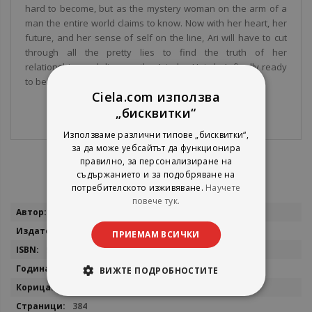
hard to become, but as the mystery woman on the arm of a
man the entire world claims to know. Now with her heart, her
future, and her sense of self on the line, Ari will have to cut
through all the pretty lies to find the truth of her
relationship...and discover the Ariadne Hui she’s finally ready
to be.
Ciela.com използва
„бисквитки“
Използваме различни типове „бисквитки“,
за да може уебсайтът да функционира
правилно, за персонализиране на
съдържанието и за подобряване на
потребителското изживяване.
Научете
повече тук.
Повече
Lily Chu
информация
Sourcebooks
ПРИЕМАМ ВСИЧКИ
9781728277677
2023
ВИЖТЕ ПОДРОБНОСТИТЕ
мека
384