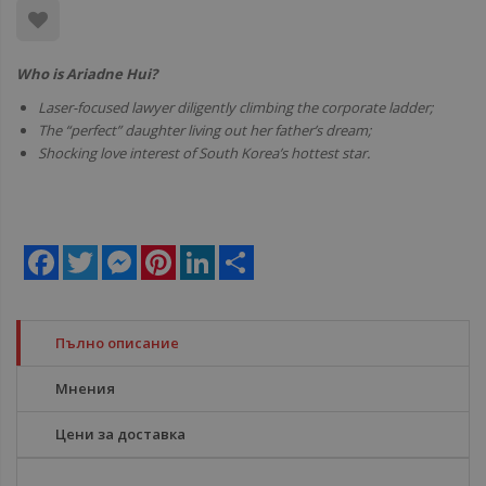
Who is Ariadne Hui?
Laser-focused lawyer diligently climbing the corporate ladder;
The “perfect” daughter living out her father’s dream;
Shocking love interest of South Korea’s hottest star.
Facebook
Twitter
Messenger
Pinterest
LinkedIn
Share
Пълно описание
Мнения
Цени за доставка