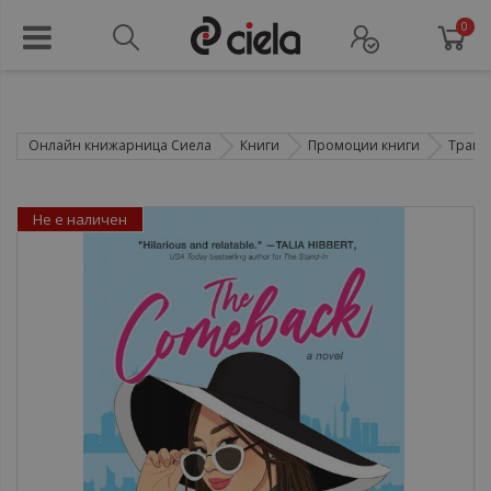
0
Онлайн книжарница Сиела
Книги
Промоции книги
Трайн
Не е наличен