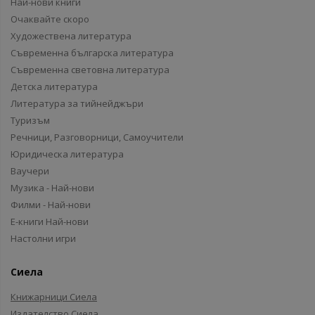
Най-нови книги
Очаквайте скоро
Художествена литература
Съвременна българска литература
Съвременна световна литература
Детска литература
Литература за тийнейджъри
Туризъм
Речници, Разговорници, Самоучители
Юридическа литература
Ваучери
Музика - Най-нови
Филми - Най-нови
Е-книги Най-нови
Настолни игри
Сиела
Книжарници Сиела
Издателство Сиела