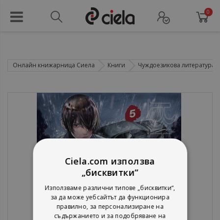
0
Онлайн книжарница Сиела
Книги
Чуждоезикова литература
Ciela.com използва
„бисквитки“
Използваме различни типове „бисквитки“,
за да може уебсайтът да функционира
правилно, за персонализиране на
съдържанието и за подобряване на