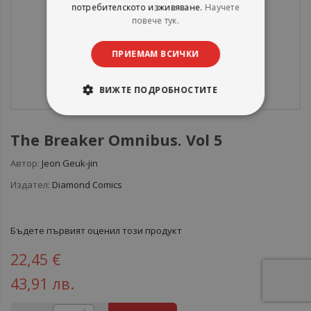
потребителското изживяване.
Научете
повече тук.
ПРИЕМАМ ВСИЧКИ
ВИЖТЕ ПОДРОБНОСТИТЕ
The Breaker Omnibus. Vol 5
Автор:
Jeon Geuk-jin
Издател:
Diamond Comics
Бъдете първият оценил този продукт
22,45 €
43,91 лв.