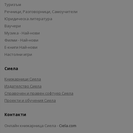
Туризъм
Речници, Разговорници, Самоучители
Юридическа литература
Ваучери
Музика - Най-нови
Филми - Най-нови
Е-книги Най-нови
Настолни игри
Сиела
Книжарници Сиела
Издателство Сиела
Справочен и правен софтуер Сиела
Проекти и обучения Сиела
Контакти
Онлайн книжарница Сиела -
Ciela.com