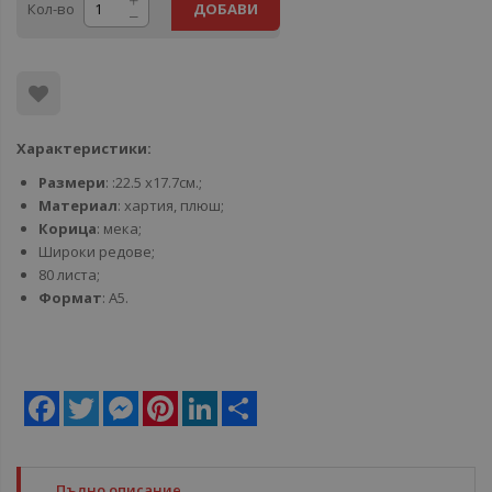
Кол-во
ДОБАВИ
Характеристики:
Размери
: :22.5 x17.7см.;
Материал
: хартия, плюш;
Корица
: мека;
Широки редове;
80 листа;
Формат
: А5.
Facebook
Twitter
Messenger
Pinterest
LinkedIn
Share
Пълно описание