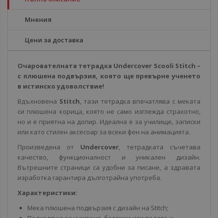
Мнения
Цени за доставка
Очарователната тетрадка Undercover Scooli Stitch –
с плюшена подвързия, която ще превърне ученето
в истинско удоволствие!
Вдъхновена
Stitch
, тази тетрадка впечатлява с меката
си плюшена корица, която не само изглежда страхотно,
но и е приятна на допир. Идеална е за училище, записки
или като стилен аксесоар за всеки фен на анимацията.
Произведена от
Undercover
, тетрадката съчетава
качество, функционалност и уникален дизайн.
Вътрешните страници са удобни за писане, а здравата
изработка гарантира дълготрайна употреба.
Характеристики:
Мека плюшена подвързия с дизайн на Stitch;