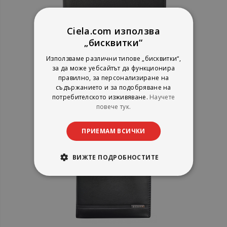
Ciela.com използва
„бисквитки“
Mъжки портфейл Cross Classic
Използваме различни типове „бисквитки“,
Century с монетник
за да може уебсайтът да функционира
правилно, за персонализиране на
съдържанието и за подобряване на
рейтинг:
потребителското изживяване.
Научете
повече тук.
1%
40,39 €
79,00 лв.
ПРИЕМАМ ВСИЧКИ
ВИЖТЕ ПОДРОБНОСТИТЕ