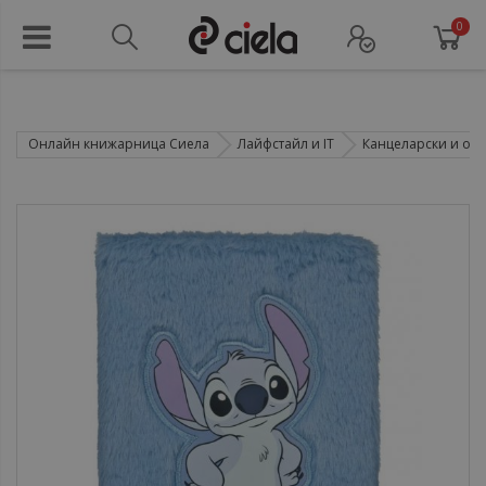
0
Онлайн книжарница Сиела
Лайфстайл и IT
Канцеларски и оф