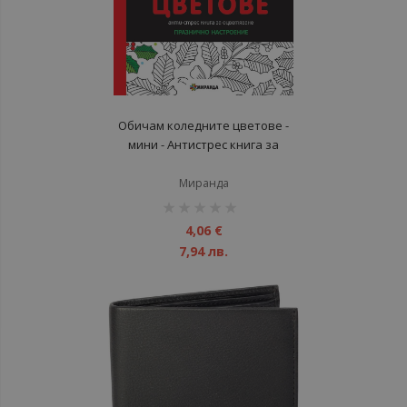
Обичам коледните цветове -
мини - Антистрес книга за
оцветяване - Празнично
настроение
Миранда
рейтинг:
1%
4,06 €
7,94 лв.