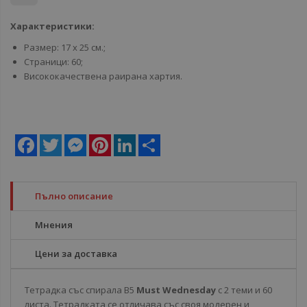
Характеристики:
Размер: 17 х 25 см.;
Страници: 60;
Висококачествена раирана хартия.
Facebook
Twitter
Messenger
Pinterest
LinkedIn
Share
Пълно описание
Мнения
Цени за доставка
Тетрадка със спирала B5
Must Wednesday
с 2 теми и 60
листа. Тетрадката се отличава със своя модерен и