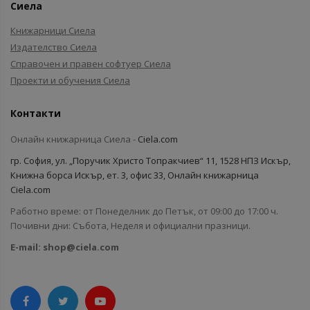
Сиела
Книжарници Сиела
Издателство Сиела
Справочен и правен софтуер Сиела
Проекти и обучения Сиела
Контакти
Онлайн книжарница Сиела -
Ciela.com
гр. София, ул. „Поручик Христо Топракчиев“ 11, 1528 НПЗ Искър,
Книжна борса Искър, ет. 3, офис 33, Онлайн книжарница
Ciela.com
Работно време: от Понеделник до Петък, от 09:00 до 17:00 ч.
Почивни дни: Събота, Неделя и официални празници.
E-mail:
shop@ciela.com