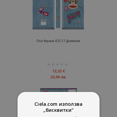
Пол Франк БТС17 Дневник
рейтинг:
1%
12,22 €
23,90 лв.
Ciela.com използва
„бисквитки“