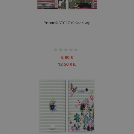
Риплей БТС17 Ж Класьор
рейтинг:
1%
6,90 €
13,50 лв.