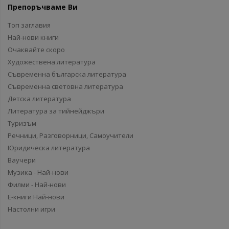
Препоръчваме Ви
Топ заглавия
Най-нови книги
Очаквайте скоро
Художествена литература
Съвременна българска литература
Съвременна световна литература
Детска литература
Литература за тийнейджъри
Туризъм
Речници, Разговорници, Самоучители
Юридическа литература
Ваучери
Музика - Най-нови
Филми - Най-нови
Е-книги Най-нови
Настолни игри