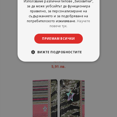
Използваме различни типове „бисквитки“,
за да може уебсайтът да функционира
правилно, за персонализиране на
съдържанието и за подобряване на
потребителското изживяване.
Научете
повече тук.
Риплей БТС17 Ж Етикети
ПРИЕМАМ ВСИЧКИ
ВИЖТЕ ПОДРОБНОСТИТЕ
рейтинг:
1%
3,02 €
5,91 лв.