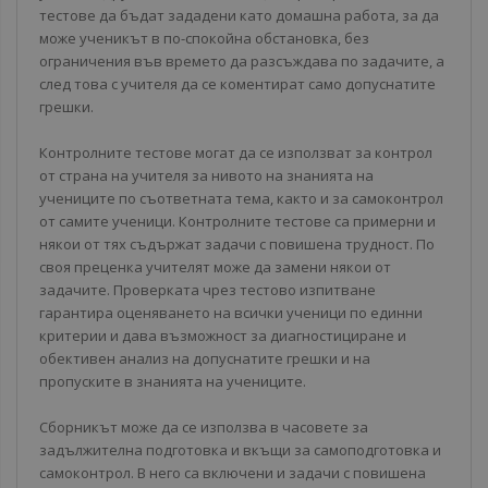
тестове да бъдат зададени като домашна работа, за да
може ученикът в по-спокойна обстановка, без
ограничения във времето да разсъждава по задачите, а
след това с учителя да се коментират само допуснатите
грешки.
Контролните тестове могат да се използват за контрол
от страна на учителя за нивото на знанията на
учениците по съответната тема, както и за самоконтрол
от самите ученици. Контролните тестове са примерни и
някои от тях съдържат задачи с повишена трудност. По
своя преценка учителят може да замени някои от
задачите. Проверката чрез тестово изпитване
гарантира оценяването на всички ученици по единни
критерии и дава възможност за диагностициране и
обективен анализ на допуснатите грешки и на
пропуските в знанията на учениците.
Сборникът може да се използва в часовете за
задължителна подготовка и вкъщи за самоподготовка и
самоконтрол. В него са включени и задачи с повишена