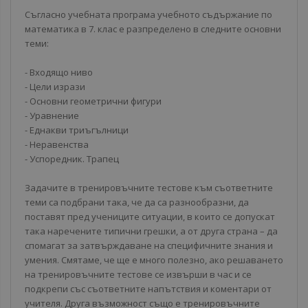
Съгласно учебната програма учебното съдържание по
математика в 7. клас е разпределено в следните основни
теми:
- Входящо ниво
- Цели изрази
- Основни геометрични фигури
- Уравнение
- Еднакви триъгълници
- Неравенства
- Успоредник. Трапец
Задачите в тренировъчните тестове към съответните
теми са подбрани така, че да са разнообразни, да
поставят пред учениците ситуации, в които се допускат
така наречените типични грешки, а от друга страна – да
спомагат за затвърждаване на специфичните знания и
умения. Смятаме, че ще е много полезно, ако решаването
на тренировъчните тестове се извърши в час и се
подкрепи със съответните напътствия и коментари от
учителя. Друга възможност също е тренировъчните