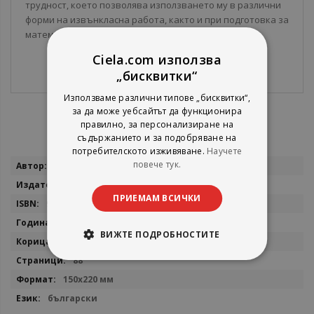
трудност, което позволява използването му в различни
форми на извънкласна работа, както и при подготовка за
математически състезания и конкурси.
Ciela.com използва
„бисквитки“
Използваме различни типове „бисквитки“,
за да може уебсайтът да функционира
правилно, за персонализиране на
съдържанието и за подобряване на
потребителското изживяване.
Научете
Повече
повече тук.
Лилия Дилкина, Константин Бекриев
информация
Коала Прес
ПРИЕМАМ ВСИЧКИ
9786197134063
2014
ВИЖТЕ ПОДРОБНОСТИТЕ
мека
88
150x220 мм
български