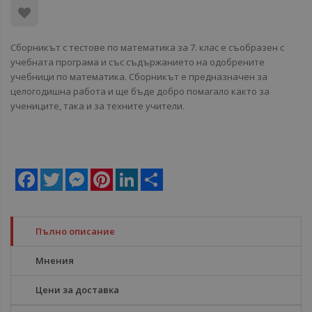
Сборникът с тестове по математика за 7. клас е съобразен с
учебната програма и със съдържанието на одобрените
учебници по математика. Сборникът е предназначен за
целогодишна работа и ще бъде добро помагало както за
учениците, така и за техните учители.
Facebook
Twitter
Messenger
Pinterest
LinkedIn
Share
Пълно описание
Мнения
Цени за доставка