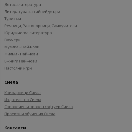
Детска литература
Литература за тийнейджъри
Туризъм
Речници, Разговорници, Самоучители
Юридическа литература
Ваучери
Музика - Най-нови
Филми - Най-нови
Е-книги Най-нови
Настолни игри
Сиела
Книжарници Сиела
Издателство Сиела
Справочен и правен софтуер Сиела
Проекти и обучения Сиела
Контакти