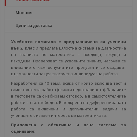
Мнения
Цени за доставка
Учебното помагало е предназначено за ученици
във 2. клас
и предлага цялостна система за диагностика
на знанията по математика – входяща, текуща и
изходяща. Проверяват се усвоените знания, насочва се
вниманието към допуснатите пропуски и се създават
възможности за целенасочена индивидуална работа.
Разработени са 10 теми, всяка от които включва тест и
самостоятелна работа (всички в два варианта). Задачите
в тестовете са с избираем отговор, а в самостоятелните
работи – със свободен. В подкрепа на диференцираната
работа са включени и допълнителни задачи за
учениците с изявен интерес към математиката.
Приложена е обективна и ясна система за
оценяване: