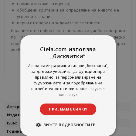
примерни скали за оценка;
обобщени критерии за определяне на нивото на
усвоените знания;
верни отговори на задачите от тестовете.
Изданието е съобразено с актуалната учебна програма
по математика за 2. клас и позволява лесно
проследяване на напредъка на учениците през
Ciela.com използва
учебната година.
„бисквитки“
Използваме различни типове „бисквитки“,
за да може уебсайтът да функционира
правилно, за персонализиране на
съдържанието и за подобряване на
потребителското изживяване.
Научете
повече тук.
Повече
Мария Темникова, Мариана Богданова
ПРИЕМАМ ВСИЧКИ
информация
Булвест 2000
9789541818633
ВИЖТЕ ПОДРОБНОСТИТЕ
2025