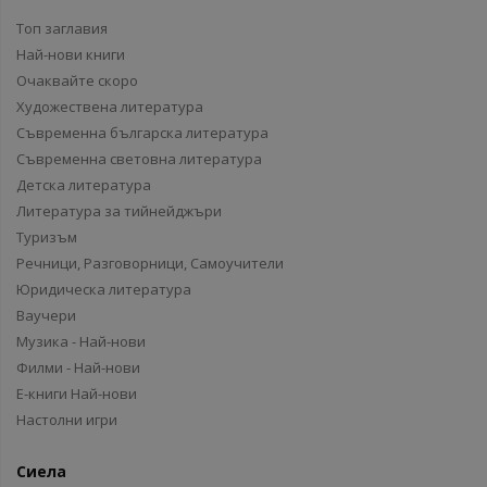
Топ заглавия
Най-нови книги
Очаквайте скоро
Художествена литература
Съвременна българска литература
Съвременна световна литература
Детска литература
Литература за тийнейджъри
Туризъм
Речници, Разговорници, Самоучители
Юридическа литература
Ваучери
Музика - Най-нови
Филми - Най-нови
Е-книги Най-нови
Настолни игри
Сиела