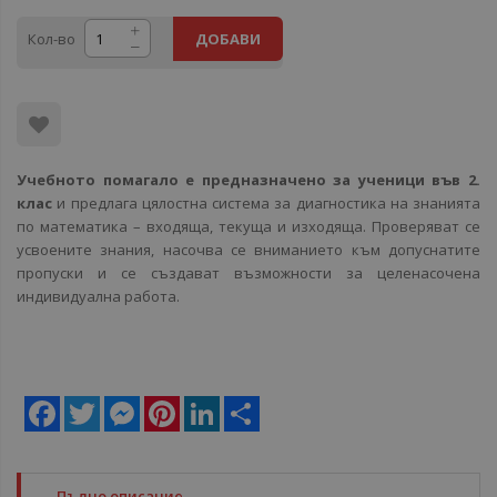
Кол-во
ДОБАВИ
Учебното помагало е предназначено за ученици във 2.
клас
и предлага цялостна система за диагностика на знанията
по математика – входяща, текуща и изходяща. Проверяват се
усвоените знания, насочва се вниманието към допуснатите
пропуски и се създават възможности за целенасочена
индивидуална работа.
Facebook
Twitter
Messenger
Pinterest
LinkedIn
Share
Пълно описание